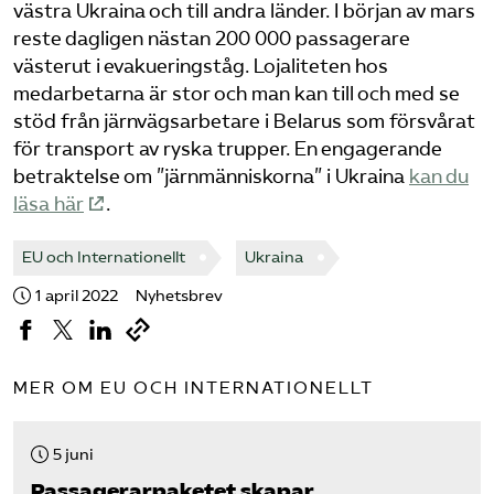
västra Ukraina och till andra länder. I början av mars
reste dagligen nästan 200 000 passagerare
västerut i evakueringståg. Lojaliteten hos
medarbetarna är stor och man kan till och med se
stöd från järnvägsarbetare i Belarus som försvårat
för transport av ryska trupper. En engagerande
betraktelse om ”järnmänniskorna” i Ukraina
kan du
läsa här
.
EU och Internationellt
Ukraina
1 april 2022
Nyhetsbrev
MER OM EU OCH INTERNATIONELLT
5 juni
Passagerarpaketet skapar