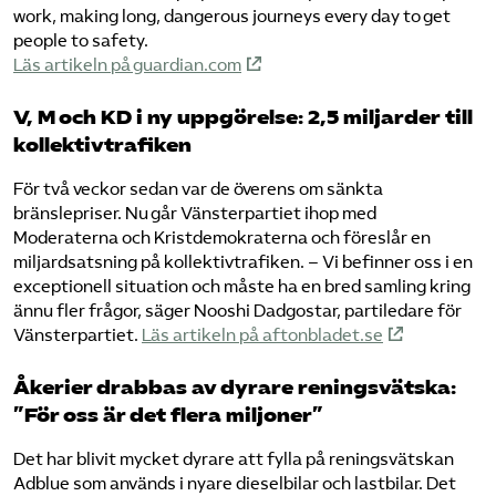
work, making long, dangerous journeys every day to get
people to safety.
Läs artikeln på guardian.com
V, M och KD i ny uppgörelse: 2,5 miljarder till
kollektivtrafiken
För två veckor sedan var de överens om sänkta
bränslepriser. Nu går Vänsterpartiet ihop med
Moderaterna och Kristdemokraterna och föreslår en
miljardsatsning på kollektivtrafiken. – Vi befinner oss i en
exceptionell situation och måste ha en bred samling kring
ännu fler frågor, säger Nooshi Dadgostar, partiledare för
Vänsterpartiet.
Läs artikeln på aftonbladet.se
Åkerier drabbas av dyrare reningsvätska:
”För oss är det flera miljoner”
Det har blivit mycket dyrare att fylla på reningsvätskan
Adblue som används i nyare dieselbilar och lastbilar. Det