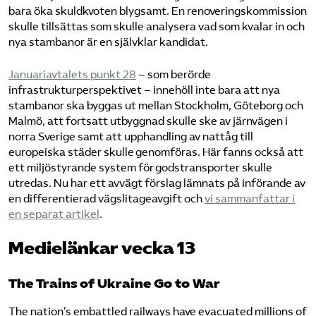
bara öka skuldkvoten blygsamt. En renoveringskommission
skulle tillsättas som skulle analysera vad som kvalar in och
nya stambanor är en självklar kandidat.
Januariavtalets punkt 28
– som berörde
infrastrukturperspektivet – innehöll inte bara att nya
stambanor ska byggas ut mellan Stockholm, Göteborg och
Malmö, att fortsatt utbyggnad skulle ske av järnvägen i
norra Sverige samt att upphandling av nattåg till
europeiska städer skulle genomföras. Här fanns också att
ett miljöstyrande system för godstransporter skulle
utredas. Nu har ett avvägt förslag lämnats på införande av
en differentierad vägslitageavgift och
vi sammanfattar i
en separat artikel
.
Medielänkar vecka 13
The Trains of Ukraine Go to War
The nation’s embattled railways have evacuated millions of