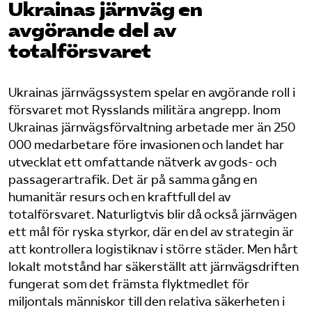
Ukrainas järnväg en
avgörande del av
Bli medlem
totalförsvaret
Logga in på Arbetsgivarguiden
Ukrainas järnvägssystem spelar en avgörande roll i
Sök på tagforetagen.se
försvaret mot Rysslands militära angrepp. Inom
Ukrainas järnvägsförvaltning arbetade mer än 250
000 medarbetare före invasionen och landet har
utvecklat ett omfattande nätverk av gods- och
passagerartrafik. Det är på samma gång en
humanitär resurs och en kraftfull del av
totalförsvaret. Naturligtvis blir då också järnvägen
ett mål för ryska styrkor, där en del av strategin är
att kontrollera logistiknav i större städer. Men hårt
lokalt motstånd har säkerställt att järnvägsdriften
fungerat som det främsta flyktmedlet för
miljontals människor till den relativa säkerheten i