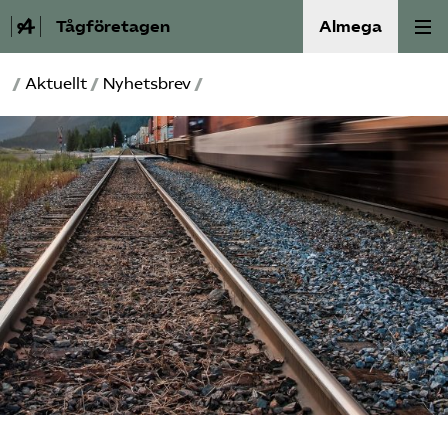
Tågföretagen
Almega
/
Aktuellt
/
Nyhetsbrev
/
Aktuellt
Reformagenda för järnvägen
Våra frågor
Aktiviteter
Om oss
Kontakt
Mina sidor (almega.se)