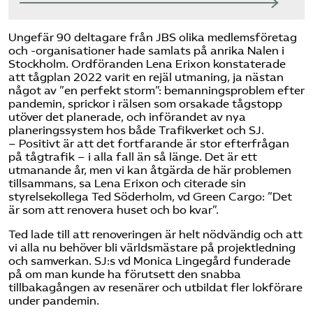
Ungefär 90 deltagare från JBS olika medlemsföretag
och -organisationer hade samlats på anrika Nalen i
Stockholm. Ordföranden Lena Erixon konstaterade
att tågplan 2022 varit en rejäl utmaning, ja nästan
något av ”en perfekt storm”: bemanningsproblem efter
pandemin, sprickor i rälsen som orsakade tågstopp
utöver det planerade, och införandet av nya
planeringssystem hos både Trafikverket och SJ.
– Positivt är att det fortfarande är stor efterfrågan
på tågtrafik – i alla fall än så länge. Det är ett
utmanande år, men vi kan åtgärda de här problemen
tillsammans, sa Lena Erixon och citerade sin
styrelsekollega Ted Söderholm, vd Green Cargo: ”Det
är som att renovera huset och bo kvar”.
Ted lade till att renoveringen är helt nödvändig och att
vi alla nu behöver bli världsmästare på projektledning
och samverkan. SJ:s vd Monica Lingegård funderade
på om man kunde ha förutsett den snabba
tillbakagången av resenärer och utbildat fler lokförare
under pandemin.