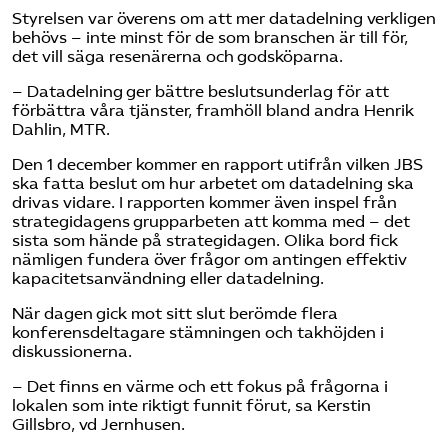
Styrelsen var överens om att mer datadelning verkligen
behövs – inte minst för de som branschen är till för,
det vill säga resenärerna och godsköparna.
– Datadelning ger bättre beslutsunderlag för att
förbättra våra tjänster, framhöll bland andra Henrik
Dahlin, MTR.
Den 1 december kommer en rapport utifrån vilken JBS
ska fatta beslut om hur arbetet om datadelning ska
drivas vidare. I rapporten kommer även inspel från
strategidagens grupparbeten att komma med – det
sista som hände på strategidagen. Olika bord fick
nämligen fundera över frågor om antingen effektiv
kapacitetsanvändning eller datadelning.
När dagen gick mot sitt slut berömde flera
konferensdeltagare stämningen och takhöjden i
diskussionerna.
– Det finns en värme och ett fokus på frågorna i
lokalen som inte riktigt funnit förut, sa Kerstin
Gillsbro, vd Jernhusen.