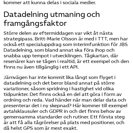
kommer att kunna delas i sociala medier.
Datadelning utmaning och
framgångsfaktor
Större delen av eftermiddagen var vikt åt nästa
strategipass. Britt-Marie Olsson är med i TTT, men har
också ett specialuppdrag som interimfunktion för JBS
Datadelning, som bland annat ska föra ihop och
snabba upp tempot i utvecklingen. Tågkartan, där
resenärer kan se tågen i realtid, är ett exempel och den
finns nu även tillgänglig i ett API.
Järnvägen har inte kommit lika långt som flyget i
datadelning och det beror bland annat på större
variationer, såsom spridning i hastighet vid olika
tidpunkter. Det finns också en del att göra i form av
ordning och reda. Vad händer när man delar data och
presenterar det i ny skepnad? Här kommer till exempel
avtalsklausuler och GDPR in och det finns behov av
gemensamma standarder och rutiner. Ett första steg
är att få alla tågrörelser på plats med positioner, och
då helst GPS som är mest exakt.