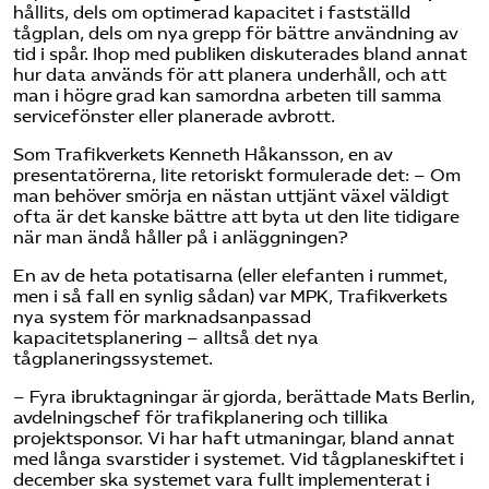
hållits, dels om optimerad kapacitet i fastställd
tågplan, dels om nya grepp för bättre användning av
tid i spår. Ihop med publiken diskuterades bland annat
hur data används för att planera underhåll, och att
man i högre grad kan samordna arbeten till samma
servicefönster eller planerade avbrott.
Som Trafikverkets Kenneth Håkansson, en av
presentatörerna, lite retoriskt formulerade det: – Om
man behöver smörja en nästan uttjänt växel väldigt
ofta är det kanske bättre att byta ut den lite tidigare
när man ändå håller på i anläggningen?
En av de heta potatisarna (eller elefanten i rummet,
men i så fall en synlig sådan) var MPK, Trafikverkets
nya system för marknadsanpassad
kapacitetsplanering – alltså det nya
tågplaneringssystemet.
– Fyra ibruktagningar är gjorda, berättade Mats Berlin,
avdelningschef för trafikplanering och tillika
projektsponsor. Vi har haft utmaningar, bland annat
med långa svarstider i systemet. Vid tågplaneskiftet i
december ska systemet vara fullt implementerat i