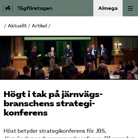
Tågföretagen
Almega
/
Aktuellt
/
Artikel
/
Aktuellt
Reformagenda för järnvägen
Våra frågor
Aktiviteter
Högt i tak på järnvägs­
Om oss
branschens strategi­
konferens
Kontakt
Mina sidor (almega.se)
Höst betyder strategikonferens för JBS,