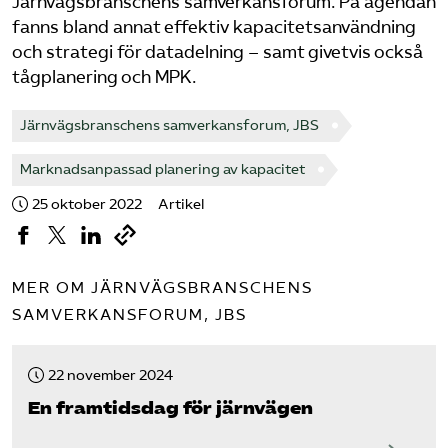
Järnvägsbranschens samverkansforum. På agendan
fanns bland annat effektiv kapacitetsanvändning
Bli medlem
och strategi för datadelning – samt givetvis också
tågplanering och MPK.
Logga in på Arbetsgivarguiden
Järnvägsbranschens samverkansforum, JBS
Sök på tagforetagen.se
Marknadsanpassad planering av kapacitet
25 oktober 2022
Artikel
MER OM JÄRNVÄGSBRANSCHENS
SAMVERKANSFORUM, JBS
22 november 2024
En framtidsdag för järnvägen