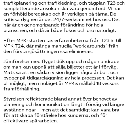
trafikplanering och trafikledning, och tågplan T23 och
kompletterande ansökan ska vara genomförd. Vi har
en förhöjd beredskap och är verkligen på tårna. De
kritiska dygnen är det 24/7-verksamhet hos oss. Det
här är en genomgripande förändring för hela
branschen, och då är både fokus och oro naturligt.
Efter MPK-starten tas erfarenheterna från T23 in till
MPK T24, där många manuella ”work arounds” från
den första sjösättningen ska elimineras.
Jämförelser med flyget dök upp och någon undrade
om man kan uppnå att sälja biljetter ett år i förväg.
Mats sa att en sådan vision ligger några år bort och
bygger på tidigareläggning av hela processen. Det kan
bli möjligt, men i nuläget är MPK:s målbild 18 veckors
framförhållning.
Styrelsen reflekterade bland annat över behovet av
planering och kommunikation långt i förväg vid längre
avstängningar – men att det samtidigt kan vara bra
för att skapa förståelse hos kunderna, och för
effektivare spårarbeten.