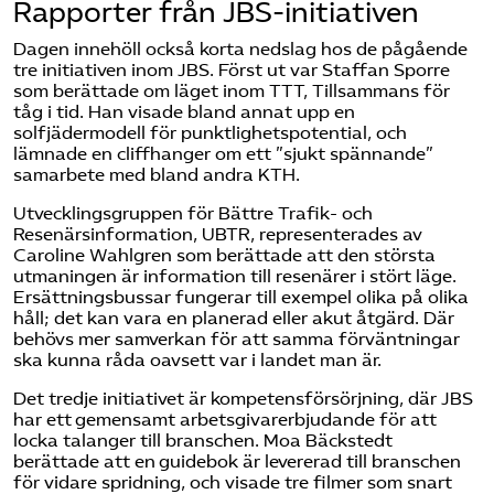
Rapporter från JBS-initiativen
Dagen innehöll också korta nedslag hos de pågående
tre initiativen inom JBS. Först ut var Staffan Sporre
som berättade om läget inom TTT, Tillsammans för
tåg i tid. Han visade bland annat upp en
solfjädermodell för punktlighetspotential, och
lämnade en cliffhanger om ett ”sjukt spännande”
samarbete med bland andra KTH.
Utvecklingsgruppen för Bättre Trafik- och
Resenärsinformation, UBTR, representerades av
Caroline Wahlgren som berättade att den största
utmaningen är information till resenärer i stört läge.
Ersättningsbussar fungerar till exempel olika på olika
håll; det kan vara en planerad eller akut åtgärd. Där
behövs mer samverkan för att samma förväntningar
ska kunna råda oavsett var i landet man är.
Det tredje initiativet är kompetensförsörjning, där JBS
har ett gemensamt arbetsgivarerbjudande för att
locka talanger till branschen. Moa Bäckstedt
berättade att en guidebok är levererad till branschen
för vidare spridning, och visade tre filmer som snart