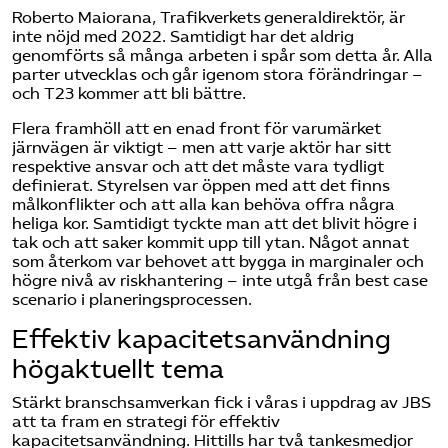
Roberto Maiorana, Trafikverkets generaldirektör, är
inte nöjd med 2022. Samtidigt har det aldrig
genomförts så många arbeten i spår som detta år. Alla
parter utvecklas och går igenom stora förändringar –
och T23 kommer att bli bättre.
Flera framhöll att en enad front för varumärket
järnvägen är viktigt – men att varje aktör har sitt
respektive ansvar och att det måste vara tydligt
definierat. Styrelsen var öppen med att det finns
målkonflikter och att alla kan behöva offra några
heliga kor. Samtidigt tyckte man att det blivit högre i
tak och att saker kommit upp till ytan. Något annat
som återkom var behovet att bygga in marginaler och
högre nivå av riskhantering – inte utgå från best case
scenario i planeringsprocessen.
Effektiv kapacitetsanvändning
högaktuellt tema
Stärkt branschsamverkan fick i våras i uppdrag av JBS
att ta fram en strategi för effektiv
kapacitetsanvändning. Hittills har två tankesmedjor