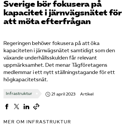
Sverige bör fokusera på
kapacitet i järnvägsnätet för
Bli medlem
att möta efterfrågan
Logga in på Arbetsgivarguiden
Regeringen behöver fokusera på att öka
Sök på tagforetagen.se
kapaciteten i järnvägsnätet samtidigt som den
växande underhållsskulden får relevant
uppmärksamhet. Det menar Tågföretagens
medlemmar i ett nytt ställningstagande för ett
högkapacitetsnät.
Infrastruktur
21 april 2023
Artikel
MER OM INFRASTRUKTUR