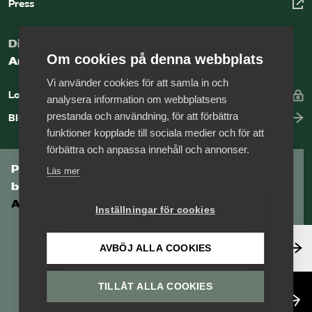
Press
Digital kunskapsbank för arbetsgivare
Om cookies på denna webbplats
Arbetsgivarguiden
Vi använder cookies för att samla in och
Logga in
analysera information om webbplatsens
prestanda och användning, för att förbättra
Bli medlem
funktioner kopplade till sociala medier och för att
förbättra och anpassa innehåll och annonser.
Prenumerera på Tågföretagens
Läs mer
branschnyhetsbrev
Aktuell info direkt i din inkorg.
Inställningar för cookies
Anmäl dig här
AVBÖJ ALLA COOKIES
TILLÅT ALLA COOKIES
Läs nyhetsbrev