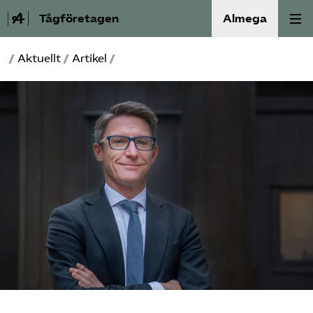
Tågföretagen
Almega
/
Aktuellt
/
Artikel
/
Aktuellt
Reformagenda för järnvägen
Våra frågor
Aktiviteter
Om oss
Kontakt
Mina sidor (almega.se)