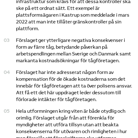
infrastruktur som krävs för att dessa kontroller ska
ske på ett ordnat sätt. Ett exempel är
plattsformsägaren i Kastrup som med­delade i mars
2022 att man inte tillåter gränskontroller på sin
plattform.
Förslaget ger ytterligare negativa konsekvenser i
form av färre tåg, betydande påverkan på
arbetspendlingen mellan Sverige och Danmark samt
markanta kostnadsökningar för tågföretagen.
Förslaget har inte adresserat någon form av
kompensation för de ökade kostnaderna som det
innebär för tågföretagen att ta över polisens ansvar.
Att få ett det här uppdraget leder dessutom till
förlorade intäkter för tågföretagen.
Hela utformningen kring viten är både otydlig och
orimlig. Förslaget utgår från att förenkla för
myndigheter att utföra tillsyn utan att beakta
konsekvenserna för utövaren och rimligheten i hur