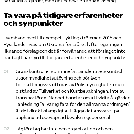
särskilda åtgärder, men det behövs en annan lösning.
Ta vara på tidigare erfarenheter
och synpunkter
I samband med till exempel flyktingströmmen 2015 och
Rysslands invasion i Ukraina förra året lyfte regeringen
liknande förslag och det är förvånande att förslaget inte
har tagit hänsyn till tidigare erfarenheter och synpunkter:
Gränskontroller som innefattar identitetskontroll
utgör myndighetsutövning och bör även
fortsättningsvis utföras av Polismyndigheten med
bistånd av Tullverket och Kustbevakningen, inte av
transportören. När det handlar om att vidta åtgärder
i anledning ”allvarlig fara för den allmänna ordningen”
är det direkt olämpligt att lägga det ansvaret på
upphandlad obeväpnad bevakningspersonal.
Tågföretag har inte den organisation och den