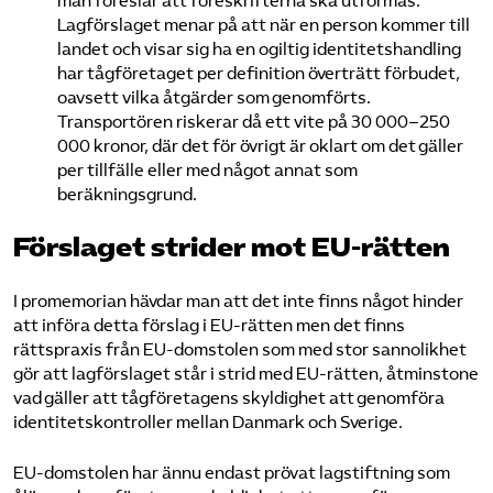
man föreslår att föreskrifterna ska utformas.
Lagförslaget menar på att när en person kommer till
landet och visar sig ha en ogiltig identitetshandling
har tågföretaget per definition överträtt förbudet,
oavsett vilka åtgärder som genomförts.
Transportören riskerar då ett vite på 30 000–250
000 kronor, där det för övrigt är oklart om det gäller
per tillfälle eller med något annat som
beräkningsgrund.
Förslaget strider mot EU-rätten
I promemorian hävdar man att det inte finns något hinder
att införa detta förslag i EU-rätten men det finns
rättspraxis från EU-domstolen som med stor sannolikhet
gör att lagförslaget står i strid med EU-rätten, åtminstone
vad gäller att tågföretagens skyldighet att genomföra
identi­tetskontroller mellan Danmark och Sverige.
EU-domstolen har ännu endast prövat lagstiftning som