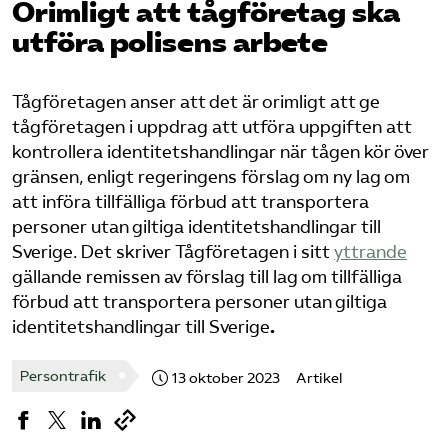
Orimligt att tåg­företag ska
utföra polisens arbete
Bli medlem
Logga in på Arbetsgivarguiden
Tågföretagen anser att det är orimligt att ge
tågföretagen i uppdrag att utföra uppgiften att
kontrollera identitetshandlingar när tågen kör över
Sök på tagforetagen.se
gränsen, enligt regeringens förslag om ny lag om
att införa tillfälliga förbud att transportera
personer utan giltiga identitetshandlingar till
Sverige. Det skriver Tågföretagen i sitt
yttrande
gällande remissen av förslag till lag om tillfälliga
förbud att transportera personer utan giltiga
identitetshandlingar till Sverige
.
Persontrafik
13 oktober 2023
Artikel