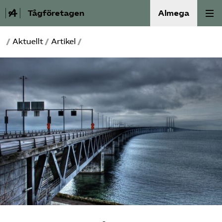
Tågföretagen
Almega
/
Aktuellt
/
Artikel
/
Aktuellt
Reformagenda för järnvägen
Våra frågor
Aktiviteter
Om oss
Kontakt
Mina sidor (almega.se)