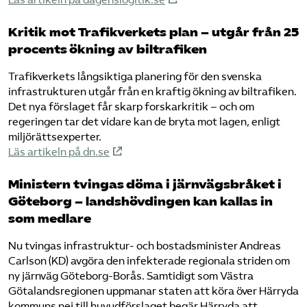
Kritik mot Trafikverkets plan – utgår från 25
procents ökning av biltrafiken
Trafikverkets långsiktiga planering för den svenska
infrastrukturen utgår från en kraftig ökning av biltrafiken.
Det nya förslaget får skarp forskarkritik – och om
regeringen tar det vidare kan de bryta mot lagen, enligt
miljörättsexperter.
Läs artikeln på dn.se
Ministern tvingas döma i järnvägsbråket i
Göteborg – landshövdingen kan kallas in
som medlare
Nu tvingas infrastruktur- och bostadsminister Andreas
Carlson (KD) avgöra den infekterade regionala striden om
ny järnväg Göteborg-Borås. Samtidigt som Västra
Götalandsregionen uppmanar staten att köra över Härryda
kommuns nej till huvudförslaget begär Härryda att