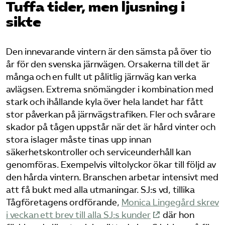
Tuffa tider, men ljusning i
sikte
Bli medlem
Logga in på Arbetsgivarguiden
Den innevarande vintern är den sämsta på över tio
år för den svenska järnvägen. Orsakerna till det är
Sök på tagforetagen.se
många och en fullt ut pålitlig järnväg kan verka
avlägsen. Extrema snömängder i kombination med
stark och ihållande kyla över hela landet har fått
stor påverkan på järnvägstrafiken. Fler och svårare
skador på tågen uppstår när det är hård vinter och
stora islager måste tinas upp innan
säkerhetskontroller och serviceunderhåll kan
genomföras. Exempelvis viltolyckor ökar till följd av
den hårda vintern. Branschen arbetar intensivt med
att få bukt med alla utmaningar. SJ:s vd, tillika
Tågföretagens ordförande,
Monica Lingegård skrev
i veckan ett brev till alla SJ:s kunder
där hon