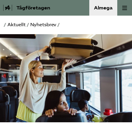
Tågföretagen
Almega
/
Aktuellt
/
Nyhetsbrev
/
Aktuellt
Reformagenda för järnvägen
Våra frågor
Aktiviteter
Om oss
Kontakt
Mina sidor (almega.se)