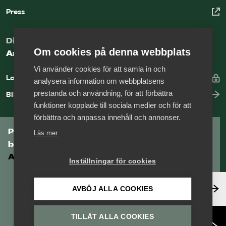
Press
Digital kunskapsbank för arbetsgivare
Om cookies på denna webbplats
Arbetsgivarguiden
Vi använder cookies för att samla in och
Logga in
analysera information om webbplatsens
prestanda och användning, för att förbättra
Bli medlem
funktioner kopplade till sociala medier och för att
förbättra och anpassa innehåll och annonser.
Prenumerera på Tågföretagens
Läs mer
branschnyhetsbrev
Aktuell info direkt i din inkorg.
Inställningar för cookies
Anmäl dig här
AVBÖJ ALLA COOKIES
TILLÅT ALLA COOKIES
Läs nyhetsbrev