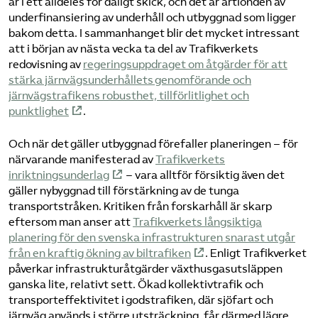
är i ett alldeles för dåligt skick, och det är årtionden av
underfinansiering av underhåll och utbyggnad som ligger
bakom detta. I sammanhanget blir det mycket intressant
att i början av nästa vecka ta del av Trafikverkets
redovisning av
regeringsuppdraget om åtgärder för att
stärka järnvägsunderhållets genomförande och
järnvägstrafikens robusthet, tillförlitlighet och
punktlighet
.
Och när det gäller utbyggnad förefaller planeringen – för
närvarande manifesterad av
Trafikverkets
inriktningsunderlag
– vara alltför försiktig även det
gäller nybyggnad till förstärkning av de tunga
transportstråken. Kritiken från forskarhåll är skarp
eftersom man anser att
Trafikverkets långsiktiga
planering för den svenska infrastrukturen snarast utgår
från en kraftig ökning av biltrafiken
. Enligt Trafikverket
påverkar infrastrukturåtgärder växthusgasutsläppen
ganska lite, relativt sett. Ökad kollektivtrafik och
transporteffektivitet i godstrafiken, där sjöfart och
järnväg används i större utsträckning, får därmed lägre