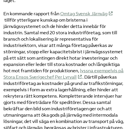
läget.
En kommande rapport från
Omtag Svensk Järnväg
tillför ytterligare kunskap om bristerna i
järnvägssystemet och de hinder detta innebär för
industrin. Samtal med 20 stora industriföretag, som till
bransch och lokalisering är representativa för
industrisektorn, visar att många företag påverkas av
störningar, stopp eller kapacitetsbrist i järnvägssystemet
på ett sätt som antingen direkt hotar investeringar och
expansion eller leder till stora kostnader och långsiktiga
hot mot framtiden för produktionen,
lyssna exempelvis på
Stora Ensos Sverigechef Per Lyrvall
. Därtill påverkas
industriföretag av kostnader på grund av trafikstörningar,
exempelvis i form av extra lagerhållning, eller hinder att
rekrytera rätt kompetens. Kompletterande intervjuer har
gjorts med företrädare för speditörer. Dessa samtal
bekräftar den bild som industriföretagen ger och att
utmaningarna att öka gods på järnväg med intermodala
lösningar, det vill säga en kombination av transport på väg,
sjöfart och järnväg, begränsas av brister i infrastrukturen.