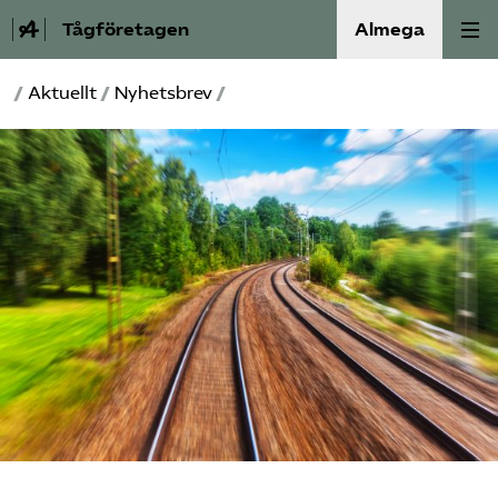
Tågföretagen
Almega
/
Aktuellt
/
Nyhetsbrev
/
Aktuellt
Reformagenda för järnvägen
Våra frågor
Aktiviteter
Om oss
Kontakt
Mina sidor (almega.se)