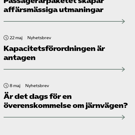
Passagerarpaketet skapar
affärsmässiga utmaningar
22 maj
Nyhetsbrev
Kapacitets­förordningen är
antagen
8 maj
Nyhetsbrev
Är det dags för en
överenskommelse om järnvägen?