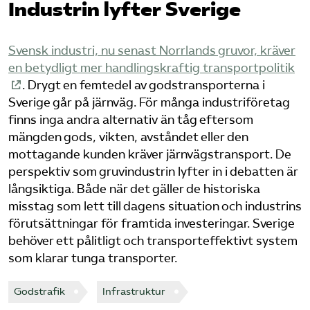
Industrin lyfter Sverige
Bli medlem
Svensk industri, nu senast Norrlands gruvor, kräver
Logga in på Arbetsgivarguiden
en betydligt mer handlingskraftig transportpolitik
. Drygt en femtedel av godstransporterna i
Sverige går på järnväg. För många industriföretag
Sök på tagforetagen.se
finns inga andra alternativ än tåg eftersom
mängden gods, vikten, avståndet eller den
mottagande kunden kräver järnvägstransport. De
perspektiv som gruvindustrin lyfter in i debatten är
långsiktiga. Både när det gäller de historiska
misstag som lett till dagens situation och industrins
förutsättningar för framtida investeringar. Sverige
behöver ett pålitligt och transporteffektivt system
som klarar tunga transporter.
Godstrafik
Infrastruktur