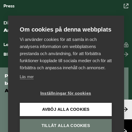
Press
Digital kunskapsbank för arbetsgivare
Om cookies på denna webbplats
Arbetsgivarguiden
Vi använder cookies för att samla in och
Logga in
analysera information om webbplatsens
prestanda och användning, för att förbättra
Bli medlem
funktioner kopplade till sociala medier och för att
förbättra och anpassa innehåll och annonser.
Prenumerera på Tågföretagens
Läs mer
branschnyhetsbrev
Aktuell info direkt i din inkorg.
Inställningar för cookies
Anmäl dig här
AVBÖJ ALLA COOKIES
TILLÅT ALLA COOKIES
Läs nyhetsbrev