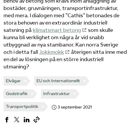
behov av betong som krävs inom anläggning av
bostäder, gruvnäringen, transportinfrastruktur,
med mera. I dialogen med ”Cathis” betonades de
stora behoven av en extraordinär industriell
satsning på
klimatsmart betong
som skulle
kunna bli verklighet om några år vid snabb
utbyggnad av nya stambanor. Kan norra Sverige
och i detta fall
Jokkmokk
återigen sitta inne med
en del av lösningen på en större industriell
utmaning?
Elvägar
EU och Internationellt
Godstrafik
Infrastruktur
Transportpolitik
3 september 2021