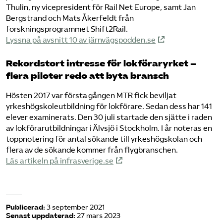
Thulin, ny vicepresident för Rail Net Europe, samt Jan
Bergstrand och Mats Åkerfeldt från
forskningsprogrammet Shift2Rail.
Lyssna på avsnitt 10 av järnvägspodden.se
Rekordstort intresse för lokföraryrket –
flera piloter redo att byta bransch
Hösten 2017 var första gången MTR fick beviljat
yrkeshögskoleutbildning för lokförare. Sedan dess har 141
elever examinerats. Den 30 juli startade den sjätte i raden
av lokförarutbildningar i Älvsjö i Stockholm. I år noteras en
toppnotering för antal sökande till yrkeshögskolan och
flera av de sökande kommer från flygbranschen.
Läs artikeln på infrasverige.se
Publicerad:
3 september 2021
Senast uppdaterad:
27 mars 2023