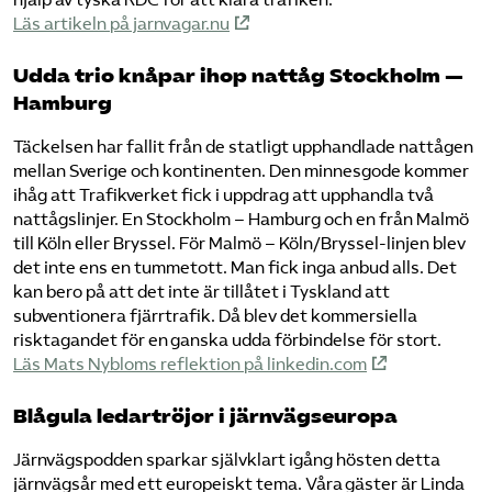
Läs artikeln på jarnvagar.nu
Udda trio knåpar ihop nattåg Stockholm —
Hamburg
Täckelsen har fallit från de statligt upphandlade nattågen
mellan Sverige och kontinenten. Den minnesgode kommer
ihåg att Trafikverket fick i uppdrag att upphandla två
nattågslinjer. En Stockholm – Hamburg och en från Malmö
till Köln eller Bryssel. För Malmö – Köln/Bryssel-linjen blev
det inte ens en tummetott. Man fick inga anbud alls. Det
kan bero på att det inte är tillåtet i Tyskland att
subventionera fjärrtrafik. Då blev det kommersiella
risktagandet för en ganska udda förbindelse för stort.
Läs Mats Nybloms reflektion på linkedin.com
Blågula ledartröjor i järnvägseuropa
Järnvägspodden sparkar självklart igång hösten detta
järnvägsår med ett europeiskt tema. Våra gäster är Linda