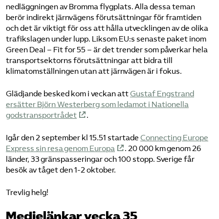
nedläggningen av Bromma flygplats. Alla dessa teman
berör indirekt järnvägens förutsättningar för framtiden
och det är viktigt för oss att hålla utvecklingen av de olika
trafikslagen under lupp. Liksom EU:s senaste paket inom
Green Deal – Fit for 55 – är det trender som påverkar hela
transportsektorns förutsättningar att bidra till
klimatomställningen utan att järnvägen är i fokus.
Glädjande besked kom i veckan att
Gustaf Engstrand
ersätter Björn Westerberg som ledamot i Nationella
godstransportrådet
.
Igår den 2 september kl 15.51 startade
Connecting Europe
Express sin resa genom Europa
. 20 000 km genom 26
länder, 33 gränspasseringar och 100 stopp. Sverige får
besök av tåget den 1-2 oktober.
Trevlig helg!
Medielänkar vecka 35