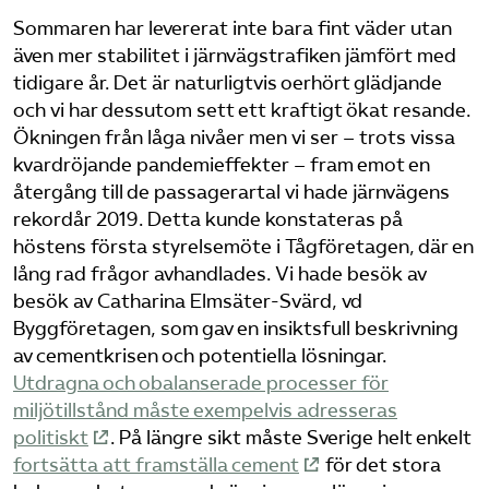
Sommaren har levererat inte bara fint väder utan
Bli medlem
även mer stabilitet i järnvägstrafiken jämfört med
tidigare år. Det är naturligtvis oerhört glädjande
Logga in på Arbetsgivarguiden
och vi har dessutom sett ett kraftigt ökat resande.
Ökningen från låga nivåer men vi ser – trots vissa
kvardröjande pandemieffekter – fram emot en
Sök på tagforetagen.se
återgång till de passagerartal vi hade järnvägens
rekordår 2019. Detta kunde konstateras på
höstens första styrelsemöte i Tågföretagen, där en
lång rad frågor avhandlades. Vi hade besök av
besök av Catharina Elmsäter-Svärd, vd
Byggföretagen, som gav en insiktsfull beskrivning
av cementkrisen och potentiella lösningar.
Utdragna och obalanserade processer för
miljötillstånd måste exempelvis adresseras
politiskt
. På längre sikt måste Sverige helt enkelt
fortsätta att framställa cement
för det stora