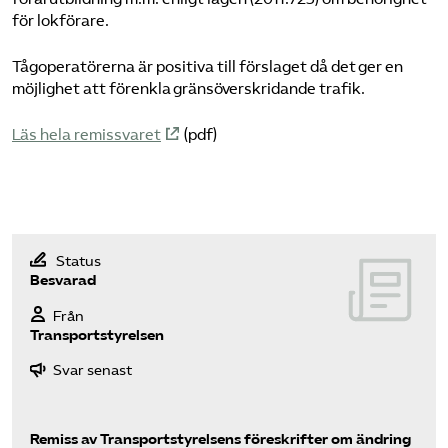
för lokförare.
Bli medlem
Tågoperatörerna är positiva till förslaget då det ger en
möjlighet att förenkla gränsöverskridande trafik.
Logga in på Arbetsgivarguiden
Läs hela remissvaret
(pdf)
Sök på tagforetagen.se
Status
Besvarad
Från
Transportstyrelsen
Svar senast
Remiss av Transportstyrelsens föreskrifter om ändring