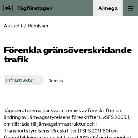
Tågföretagen
Almega
Aktuellt
/
Remisser
Aktuellt
Reformagenda för järnvägen
Förenkla gränsöverskridande
trafik
Våra frågor
Aktiviteter
Infrastruktur
Remiss
Om oss
Tågoperatörerna har svarat remiss av föreskrifter om
Kontakt
ändring av Järnvägsstyrelsens föreskrifter (JvSFS 2005:1)
om tillträde till järnvägsinfrastruktur och i
Mina sidor (almega.se)
Transportstyrelsens föreskrifter (TSFS 2011:60) om
förarutbildning m.m. enligt lagen (2011:725) om behörighet