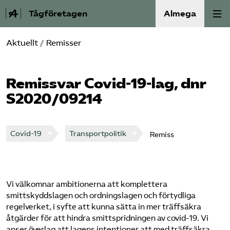
Tågföretagen
Almega
Aktuellt
/
Remisser
Aktuellt
Reformagenda för järnvägen
Remissvar Covid-19-lag, dnr
S2020/09214
Våra frågor
Aktiviteter
Covid-19
Transportpolitik
Remiss
Om oss
Vi välkomnar ambitionerna att komplettera
Kontakt
smittskyddslagen och ordningslagen och förtydliga
regelverket, i syfte att kunna sätta in mer träffsäkra
Mina sidor (almega.se)
åtgärder för att hindra smittspridningen av covid-19. Vi
anser överlag att lagens intentioner att med träffsäkra