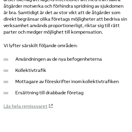
åtgärder motverka och förhindra spridning av sjukdomen
Bli medlem
är bra. Samtidigt är det av stor vikt att de åtgärder som
direkt begränsar olika företags möjligheter att bedriva sin
verksamhet används proportionerligt, riktar sig till rätt
Logga in på Arbetsgivarguiden
parter och medger möjlighet till kompensation.
Sök på tagforetagen.se
Vi lyfter särskilt följande områden:
Användningen av de nya befogenheterna
Kollektivtrafik
Mottagare av föreskrifter inom kollektivtrafiken
Ersättning till drabbade företag
Läs hela remissvaret