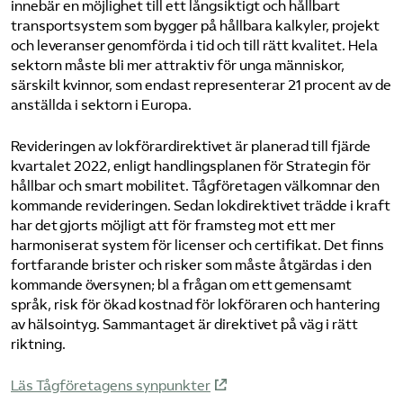
innebär en möjlighet till ett långsiktigt och hållbart
transportsystem som bygger på hållbara kalkyler, projekt
Bli medlem
och leveranser genomförda i tid och till rätt kvalitet. Hela
sektorn måste bli mer attraktiv för unga människor,
Logga in på Arbetsgivarguiden
särskilt kvinnor, som endast representerar 21 procent av de
anställda i sektorn i Europa.
Sök på tagforetagen.se
Revideringen av lokförardirektivet är planerad till fjärde
kvartalet 2022, enligt handlingsplanen för Strategin för
hållbar och smart mobilitet. Tågföretagen välkomnar den
kommande revideringen. Sedan lokdirektivet trädde i kraft
har det gjorts möjligt att för framsteg mot ett mer
harmoniserat system för licenser och certifikat. Det finns
fortfarande brister och risker som måste åtgärdas i den
kommande översynen; bl a frågan om ett gemensamt
språk, risk för ökad kostnad för lokföraren och hantering
av hälsointyg. Sammantaget är direktivet på väg i rätt
riktning.
Läs Tågföretagens synpunkter