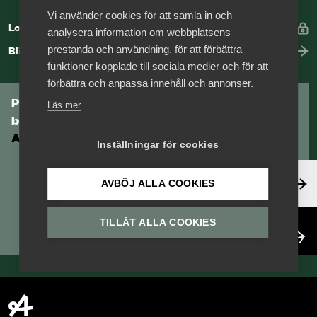
Vi använder cookies för att samla in och
Logga in
analysera information om webbplatsens
prestanda och användning, för att förbättra
Bli medlem
funktioner kopplade till sociala medier och för att
förbättra och anpassa innehåll och annonser.
Prenumerera på Tågföretagens
Läs mer
branschnyhetsbrev
Aktuell info direkt i din inkorg.
Inställningar för cookies
Anmäl dig här
AVBÖJ ALLA COOKIES
TILLÅT ALLA COOKIES
Läs nyhetsbrev