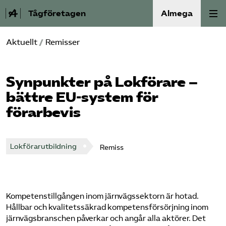
Tågföretagen
Almega
Aktuellt
/
Remisser
Aktuellt
Reformagenda för järnvägen
Synpunkter på Lokförare –
bättre EU-system för
Våra frågor
förarbevis
Aktiviteter
Lokförarutbildning
Remiss
Om oss
Kontakt
Kompetenstillgången inom järnvägssektorn är hotad.
Hållbar och kvalitetssäkrad kompetensförsörjning inom
Mina sidor (almega.se)
järnvägsbranschen påverkar och angår alla aktörer. Det