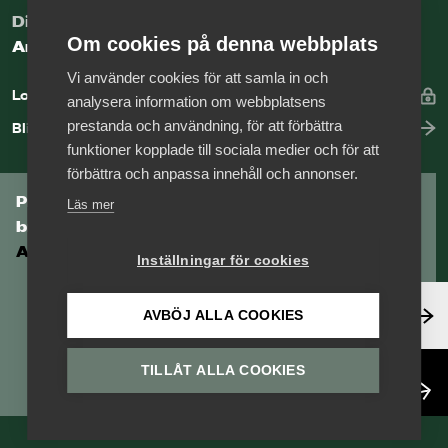
Digital kunskapsbank för arbetsgivare
Om cookies på denna webbplats
Arbetsgivarguiden
Vi använder cookies för att samla in och
Logga in
analysera information om webbplatsens
prestanda och användning, för att förbättra
Bli medlem
funktioner kopplade till sociala medier och för att
förbättra och anpassa innehåll och annonser.
Prenumerera på Tågföretagens
Läs mer
branschnyhetsbrev
Aktuell info direkt i din inkorg.
Inställningar för cookies
Anmäl dig här
AVBÖJ ALLA COOKIES
TILLÅT ALLA COOKIES
Läs nyhetsbrev