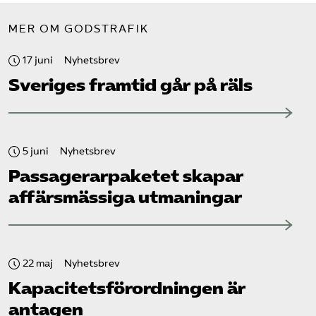
MER OM GODSTRAFIK
17 juni
Nyhetsbrev
Sveriges framtid går på räls
5 juni
Nyhetsbrev
Passagerarpaketet skapar
affärsmässiga utmaningar
22 maj
Nyhetsbrev
Kapacitets­förordningen är
antagen