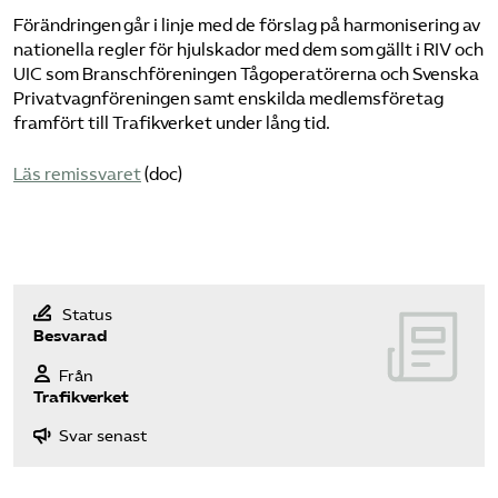
Förändringen går i linje med de förslag på harmonisering av
Bli medlem
nationella regler för hjulskador med dem som gällt i RIV och
UIC som Branschföreningen Tågoperatörerna och Svenska
Privatvagnföreningen samt enskilda medlemsföretag
Logga in på Arbetsgivarguiden
framfört till Trafikverket under lång tid.
Sök på tagforetagen.se
Läs remissvaret
(doc)
Status
Besvarad
Från
Trafikverket
Svar senast