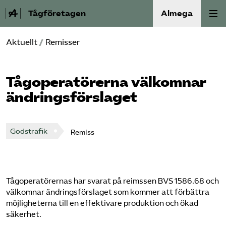
Tågföretagen
Almega
Aktuellt
/
Remisser
Aktuellt
Reformagenda för järnvägen
Tågoperatörerna välkomnar
ändringsförslaget
Våra frågor
Aktiviteter
Godstrafik
Remiss
Om oss
Tågoperatörernas har svarat på reimssen BVS 1586.68 och
Kontakt
välkomnar ändringsförslaget som kommer att förbättra
möjligheterna till en effektivare produktion och ökad
Mina sidor (almega.se)
säkerhet.