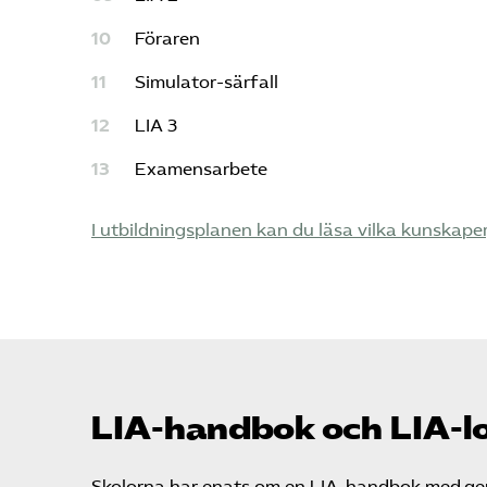
Föraren
Simulator-särfall
LIA 3
Examensarbete
I utbildningsplanen kan du läsa vilka kunskape
LIA-handbok och LIA-l
Skolorna har enats om en LIA-handbok med gem