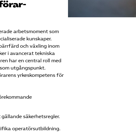
förar­
icerade arbetsmoment som
cialiserade kunskaper.
pärrfärd och växling inom
ker i avancerat tekniska
ren har en central roll med
e som utgångspunkt.
örarens yrkeskompetens för
förekommande
 gällande säkerhetsregler.
ifika operatörs­utbildning.