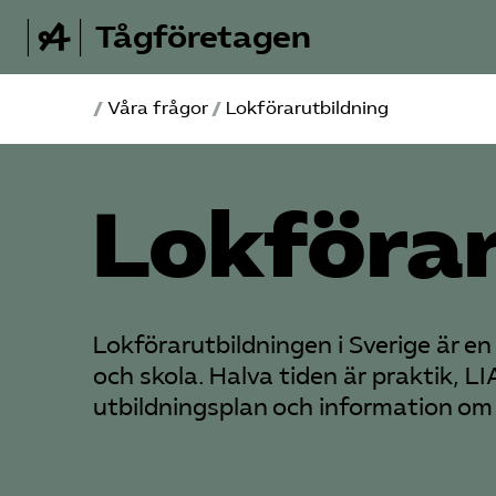
Tågföretagen
/
Våra frågor
/
Lokförar­utbildning
Lokförar
Lokförar­utbildningen i Sverige är 
och skola. Halva tiden är praktik, L
utbildningsplan och information om