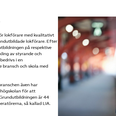
e
r lokförare med kvalitativt
ndutbildade lokförare. Efter
utbildningen på respektive
kling av styrande och
bedrivs i en
e bransch och skola med
 branschen även har
högskolan för att
 Grund­utbildningen är 44
eratörerna, så kallad LIA.