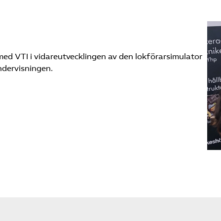
ed VTI i vidare­utvecklingen av den lokförarsimulator
ndervisningen.