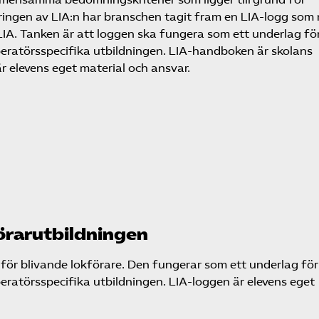
äkringen av LIA:n har branschen tagit fram en LIA-logg som
n LIA. Tanken är att loggen ska fungera som ett underlag fö
peratörsspecifika utbildningen. LIA-handboken är skolans
 elevens eget material och ansvar.
örar­utbildningen
n för blivande lokförare. Den fungerar som ett underlag för
eratörsspecifika utbildningen. LIA-loggen är elevens eget