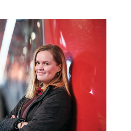
Kontakt
Mina sidor (almega.se)
Bli medlem
Logga in på
Arbetsgivarguiden
Sök på tagforetagen.se