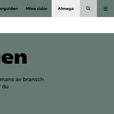
arguiden
Mina sidor
Almega
Aktuellt
Reformagenda för järnvägen
gen
Våra frågor
ammans av bransch
Aktiviteter
r du
Om oss