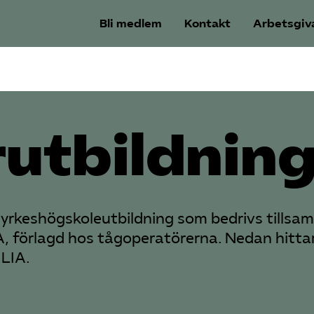
Bli medlem
Kontakt
Arbetsgiv
­utbildnin
en yrkeshögskole­utbildning som bedrivs tills
IA, förlagd hos tågoperatörerna. Nedan hitta
 LIA.