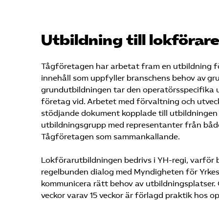
Utbildning till lokförar
Tåg­företagen har arbetat fram en utbildning fö
innehåll som uppfyller branschens behov av gru
grund­utbildningen tar den operatörsspecifika 
företag vid. Arbetet med förvaltning och utvec
stödjande dokument kopplade till utbildningen 
utbildningsgrupp med representanter från båd
Tåg­företagen som sammankallande.
Lokförar­utbildningen bedrivs i YH-regi, varför
regelbunden dialog med Myndigheten för Yrkes
kommunicera rätt behov av utbildningsplatser.
veckor varav 15 veckor är förlagd praktik hos op