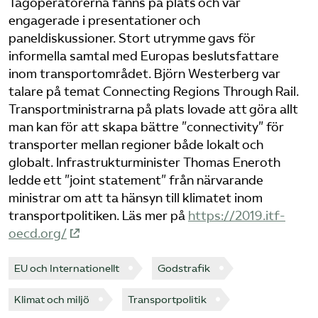
Tågoperatörerna fanns på plats och var
engagerade i presentationer och
Bli medlem
paneldiskussioner. Stort utrymme gavs för
informella samtal med Europas beslutsfattare
Logga in på Arbetsgivarguiden
inom transportområdet. Björn Westerberg var
talare på temat Connecting Regions Through Rail.
Sök på tagforetagen.se
Transportministrarna på plats lovade att göra allt
man kan för att skapa bättre ”connectivity” för
transporter mellan regioner både lokalt och
globalt. Infrastrukturminister Thomas Eneroth
ledde ett ”joint statement” från närvarande
ministrar om att ta hänsyn till klimatet inom
transportpolitiken. Läs mer på
https://2019.itf-
oecd.org/
EU och Internationellt
Godstrafik
Klimat och miljö
Transportpolitik