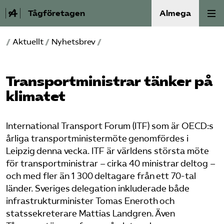
Tågföretagen
Almega
/
Aktuellt
/
Nyhetsbrev
/
Aktuellt
Reformagenda för järnvägen
Transportministrar tänker på
klimatet
Våra frågor
International Transport Forum (ITF) som är OECD:s
Aktiviteter
årliga transportministermöte genomfördes i
Leipzig denna vecka. ITF är världens största möte
Om oss
för transportministrar – cirka 40 ministrar deltog –
och med fler än 1 300 deltagare från ett 70-tal
Kontakt
länder. Sveriges delegation inkluderade både
infrastrukturminister Tomas Eneroth och
Mina sidor (almega.se)
statssekreterare Mattias Landgren. Även