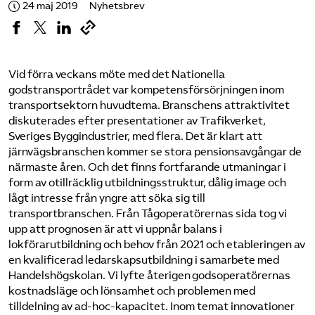
24 maj 2019
Nyhetsbrev
Vid förra veckans möte med det Nationella
godstransportrådet var kompetensförsörjningen inom
transportsektorn huvudtema. Branschens attraktivitet
diskuterades efter presentationer av Trafikverket,
Sveriges Byggindustrier, med flera. Det är klart att
järnvägsbranschen kommer se stora pensionsavgångar de
närmaste åren. Och det finns fortfarande utmaningar i
form av otillräcklig utbildningsstruktur, dålig image och
lågt intresse från yngre att söka sig till
transportbranschen. Från Tågoperatörernas sida tog vi
upp att prognosen är att vi uppnår balans i
lokförarutbildning och behov från 2021 och etableringen av
en kvalificerad ledarskapsutbildning i samarbete med
Handelshögskolan. Vi lyfte återigen godsoperatörernas
kostnadsläge och lönsamhet och problemen med
tilldelning av ad-hoc-kapacitet. Inom temat innovationer