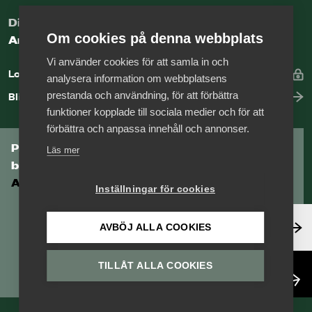
Digital kunskapsbank för arbetsgivare
Om cookies på denna webbplats
Arbetsgivarguiden
Vi använder cookies för att samla in och
Logga in
analysera information om webbplatsens
prestanda och användning, för att förbättra
Bli medlem
funktioner kopplade till sociala medier och för att
förbättra och anpassa innehåll och annonser.
Prenumerera på Tågföretagens
Läs mer
branschnyhetsbrev
Aktuell info direkt i din inkorg.
Inställningar för cookies
Anmäl dig här
AVBÖJ ALLA COOKIES
TILLÅT ALLA COOKIES
Läs nyhetsbrev