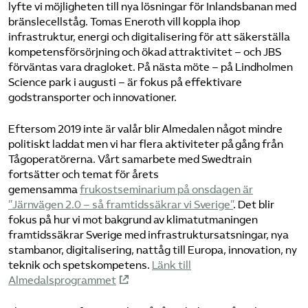
lyfte vi möjligheten till nya lösningar för Inlandsbanan med
bränslecellståg. Tomas Eneroth vill koppla ihop
infrastruktur, energi och digitalisering för att säkerställa
kompetensförsörjning och ökad attraktivitet – och JBS
förväntas vara dragloket. På nästa möte – på Lindholmen
Science park i augusti – är fokus på effektivare
godstransporter och innovationer.
Eftersom 2019 inte är valår blir Almedalen något mindre
politiskt laddat men vi har flera aktiviteter på gång från
Tågoperatörerna. Vårt samarbete med Swedtrain
fortsätter och temat för årets
gemensamma
frukostseminarium på onsdagen är
”Järnvägen 2.0 – så framtidssäkrar vi Sverige”
. Det blir
fokus på hur vi mot bakgrund av klimatutmaningen
framtidssäkrar Sverige med infrastruktursatsningar, nya
stambanor, digitalisering, nattåg till Europa, innovation, ny
teknik och spetskompetens.
Länk till
Almedalsprogrammet