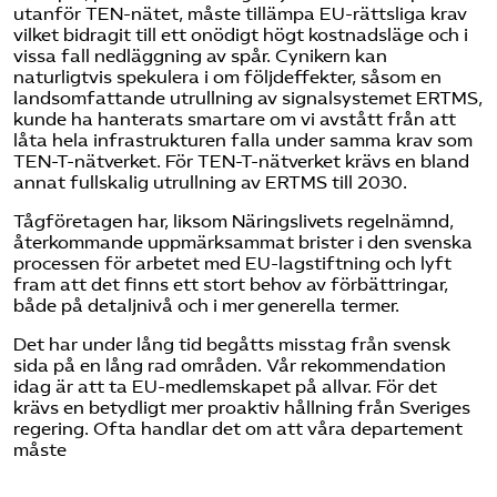
utanför TEN-nätet, måste tillämpa EU-rättsliga krav
vilket bidragit till ett onödigt högt kostnadsläge och i
vissa fall nedläggning av spår. Cynikern kan
naturligtvis spekulera i om följdeffekter, såsom en
landsomfattande utrullning av signalsystemet ERTMS,
kunde ha hanterats smartare om vi avstått från att
låta hela infrastrukturen falla under samma krav som
TEN-T-nätverket. För TEN-T-nätverket krävs en bland
annat fullskalig utrullning av ERTMS till 2030.
Tågföretagen har, liksom Näringslivets regelnämnd,
återkommande uppmärksammat brister i den svenska
processen för arbetet med EU-lagstiftning och lyft
fram att det finns ett stort behov av förbättringar,
både på detaljnivå och i mer generella termer.
Det har under lång tid begåtts misstag från svensk
sida på en lång rad områden. Vår rekommendation
idag är att ta EU-medlemskapet på allvar. För det
krävs en betydligt mer proaktiv hållning från Sveriges
regering. Ofta handlar det om att våra departement
måste