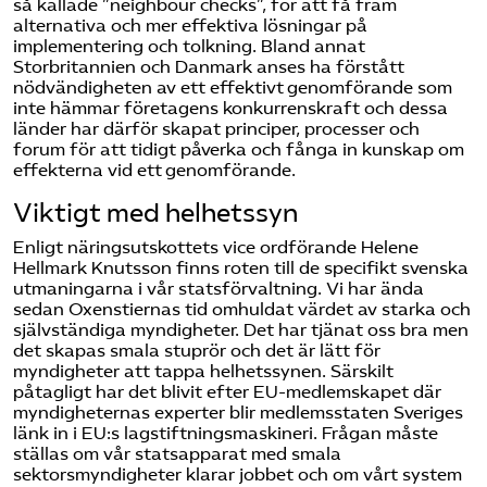
så kallade ”neighbour checks”, för att få fram
alternativa och mer effektiva lösningar på
implementering och tolkning. Bland annat
Storbritannien och Danmark anses ha förstått
nödvändigheten av ett effektivt genomförande som
inte hämmar företagens konkurrenskraft och dessa
länder har därför skapat principer, processer och
forum för att tidigt påverka och fånga in kunskap om
effekterna vid ett genomförande.
Viktigt med helhetssyn
Enligt näringsutskottets vice ordförande Helene
Hellmark Knutsson finns roten till de specifikt svenska
utmaningarna i vår statsförvaltning. Vi har ända
sedan Oxenstiernas tid omhuldat värdet av starka och
självständiga myndigheter. Det har tjänat oss bra men
det skapas smala stuprör och det är lätt för
myndigheter att tappa helhetssynen. Särskilt
påtagligt har det blivit efter EU-medlemskapet där
myndigheternas experter blir medlemsstaten Sveriges
länk in i EU:s lagstiftningsmaskineri. Frågan måste
ställas om vår statsapparat med smala
sektorsmyndigheter klarar jobbet och om vårt system