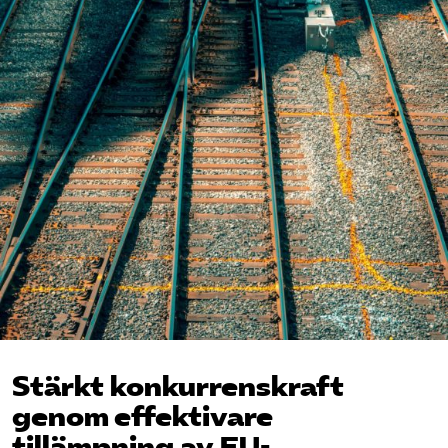
Bli medlem
Logga in på Arbetsgivarguiden
Sök på tagforetagen.se
Stärkt konkurrenskraft
genom effektivare
tillämpning av EU-