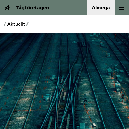
Tågföretagen
Almega
/
Aktuellt
/
Aktuellt
Reformagenda för järnvägen
Våra frågor
Aktiviteter
Om oss
Kontakt
Mina sidor (almega.se)