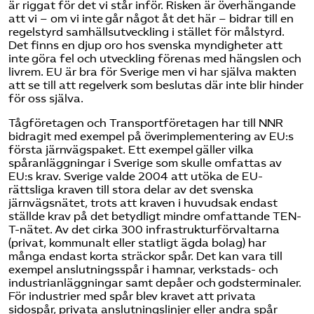
är riggat för det vi står inför. Risken är överhängande
att vi – om vi inte går något åt det här – bidrar till en
regelstyrd samhällsutveckling i stället för målstyrd.
Det finns en djup oro hos svenska myndigheter att
inte göra fel och utveckling förenas med hängslen och
livrem. EU är bra för Sverige men vi har själva makten
att se till att regelverk som beslutas där inte blir hinder
för oss själva.
Tågföretagen och Transportföretagen har till NNR
bidragit med exempel på överimplementering av EU:s
första järnvägspaket. Ett exempel gäller vilka
spåranläggningar i Sverige som skulle omfattas av
EU:s krav. Sverige valde 2004 att utöka de EU-
rättsliga kraven till stora delar av det svenska
järnvägsnätet, trots att kraven i huvudsak endast
ställde krav på det betydligt mindre omfattande TEN-
T-nätet. Av det cirka 300 infrastrukturförvaltarna
(privat, kommunalt eller statligt ägda bolag) har
många endast korta sträckor spår. Det kan vara till
exempel anslutningsspår i hamnar, verkstads- och
industrianläggningar samt depåer och godsterminaler.
För industrier med spår blev kravet att privata
sidospår, privata anslutningslinjer eller andra spår