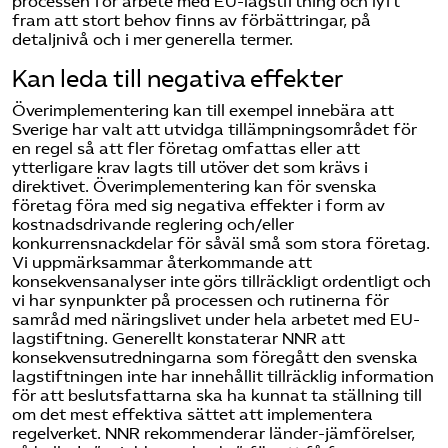
processen för arbete med EU-lagstiftning och lyft
fram att stort behov finns av förbättringar, på
detaljnivå och i mer generella termer.
Kan leda till negativa effekter
Överimplementering kan till exempel innebära att
Sverige har valt att utvidga tillämpningsområdet för
en regel så att fler företag omfattas eller att
ytterligare krav lagts till utöver det som krävs i
direktivet. Överimplementering kan för svenska
företag föra med sig negativa effekter i form av
kostnadsdrivande reglering och/eller
konkurrensnackdelar för såväl små som stora företag.
Vi uppmärksammar återkommande att
konsekvensanalyser inte görs tillräckligt ordentligt och
vi har synpunkter på processen och rutinerna för
samråd med näringslivet under hela arbetet med EU-
lagstiftning. Generellt konstaterar NNR att
konsekvensutredningarna som föregått den svenska
lagstiftningen inte har innehållit tillräcklig information
för att beslutsfattarna ska ha kunnat ta ställning till
om det mest effektiva sättet att implementera
regelverket. NNR rekommenderar länder-jämförelser,