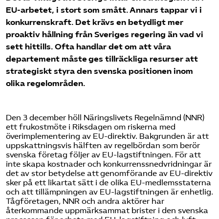
EU-arbetet, i stort som smått. Annars tappar vi i
konkurrenskraft. Det krävs en betydligt mer
proaktiv hållning från Sveriges regering än vad vi
sett hittills. Ofta handlar det om att våra
departement måste ges tillräckliga resurser att
strategiskt styra den svenska positionen inom
olika regelområden.
Den 3 december höll Näringslivets Regelnämnd (NNR)
ett frukostmöte i Riksdagen om riskerna med
överimplementering av EU-direktiv. Bakgrunden är att
uppskattningsvis hälften av regelbördan som berör
svenska företag följer av EU-lagstiftningen. För att
inte skapa kostnader och konkurrenssnedvridningar är
det av stor betydelse att genomförande av EU-direktiv
sker på ett likartat sätt i de olika EU-medlemsstaterna
och att tillämpningen av EU-lagstiftningen är enhetlig.
Tågföretagen, NNR och andra aktörer har
återkommande uppmärksammat brister i den svenska