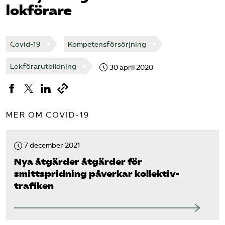
lokförare
Bli medlem
Covid-19
Kompetensförsörjning
Logga in på Arbetsgivarguiden
Lokförarutbildning
30 april 2020
Sök på tagforetagen.se
MER OM COVID-19
7 december 2021
Nya åtgärder åtgärder för
smittspridning påverkar kollektiv­
trafiken