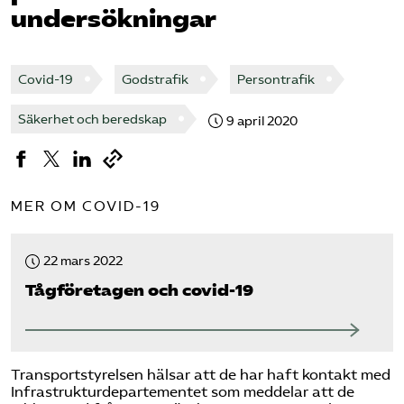
undersökningar
Bli medlem
Covid-19
Godstrafik
Persontrafik
Logga in på Arbetsgivarguiden
Säkerhet och beredskap
9 april 2020
Sök på tagforetagen.se
MER OM COVID-19
22 mars 2022
Tåg­företagen och covid-19
Transportstyrelsen hälsar att de har haft kontakt med
Infrastrukturdepartementet som meddelar att de