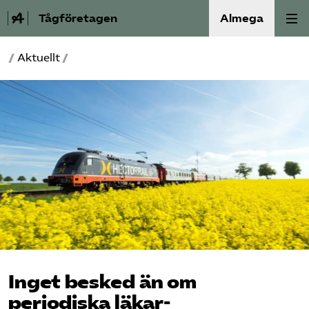
Tågföretagen
Almega
/
Aktuellt
/
Aktuellt
Reformagenda för järnvägen
Våra frågor
Aktiviteter
Om oss
Kontakt
Inget besked än om
Mina sidor (almega.se)
periodiska läkar­