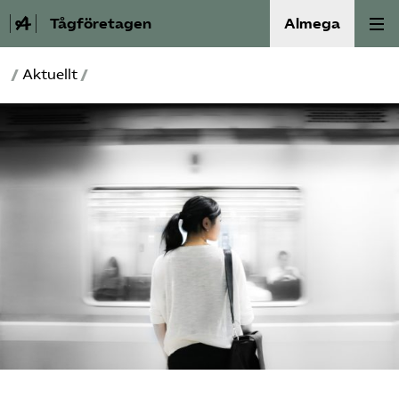
Tågföretagen
Almega
/
Aktuellt
/
Aktuellt
Reformagenda för järnvägen
Våra frågor
Aktiviteter
Om oss
Kontakt
Mina sidor (almega.se)