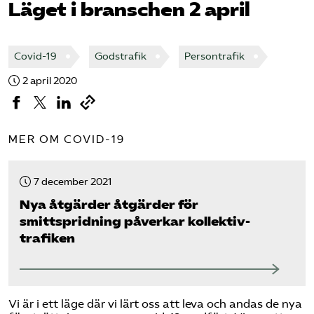
Läget i branschen 2 april
Bli medlem
Covid-19
Godstrafik
Persontrafik
Logga in på Arbetsgivarguiden
2 april 2020
Sök på tagforetagen.se
MER OM COVID-19
7 december 2021
Nya åtgärder åtgärder för
smittspridning påverkar kollektiv­
trafiken
Vi är i ett läge där vi lärt oss att leva och andas de nya