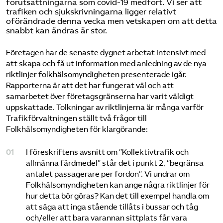
förutsättningarna som covid-19 medfört. Vi ser att
trafiken och sjukskrivningarna ligger relativt
oförändrade denna vecka men vetskapen om att detta
snabbt kan ändras är stor.
Företagen har de senaste dygnet arbetat intensivt med
att skapa och få ut information med anledning av de nya
riktlinjer folkhälsomyndigheten presenterade igår.
Rapporterna är att det har fungerat väl och att
samarbetet över företagsgränserna har varit väldigt
uppskattade. Tolkningar av riktlinjerna är många varför
Trafikförvaltningen ställt två frågor till
Folkhälsomyndigheten för klargörande:
I föreskriftens avsnitt om ”Kollektivtrafik och
allmänna färdmedel” står det i punkt 2, ”begränsa
antalet passagerare per fordon”. Vi undrar om
Folkhälsomyndigheten kan ange några riktlinjer för
hur detta bör göras? Kan det till exempel handla om
att säga att inga stående tillåts i bussar och tåg
och/eller att bara varannan sittplats får vara