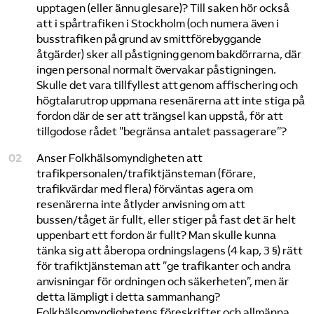
upptagen (eller ännu glesare)? Till saken hör också
att i spårtrafiken i Stockholm (och numera även i
busstrafiken på grund av smittförebyggande
åtgärder) sker all påstigning genom bakdörrarna, där
ingen personal normalt övervakar påstigningen.
Skulle det vara tillfyllest att genom affischering och
högtalarutrop uppmana resenärerna att inte stiga på
fordon där de ser att trängsel kan uppstå, för att
tillgodose rådet ”begränsa antalet passagerare”?
Anser Folkhälsomyndigheten att
trafikpersonalen/trafiktjänsteman (förare,
trafikvärdar med flera) förväntas agera om
resenärerna inte åtlyder anvisning om att
bussen/tåget är fullt, eller stiger på fast det är helt
uppenbart ett fordon är fullt? Man skulle kunna
tänka sig att åberopa ordningslagens (4 kap, 3 §) rätt
för trafiktjänsteman att ”ge trafikanter och andra
anvisningar för ordningen och säkerheten”, men är
detta lämpligt i detta sammanhang?
Folkhälsomyndighetens föreskrifter och allmänna