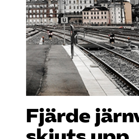
Fjärde jär
skjuts upp