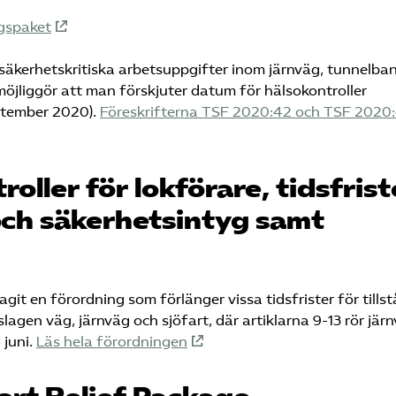
ägspaket
säkerhetskritiska arbetsuppgifter inom järnväg, tunnelba
möjliggör att man förskjuter datum för hälsokontroller
eptember 2020).
Föreskrifterna TSF 2020:42 och TSF 2020
ller för lokförare, tidsfrist
 och säkerhetsintyg samt
t en förordning som förlänger vissa tidsfrister för tillst
slagen väg, järnväg och sjöfart, där artiklarna 9-13 rör jär
 juni.
Läs hela förordningen