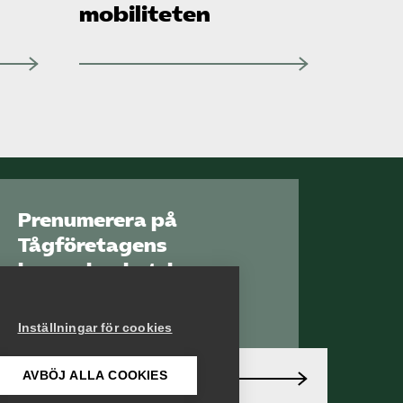
mobiliteten
Prenumerera på
Tågföretagens
branschnyhetsbrev
Aktuell info direkt i
din inkorg.
Inställningar för cookies
AVBÖJ ALLA COOKIES
Anmäl dig här