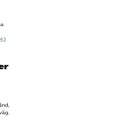
na
:43
er
ånd,
nväg.