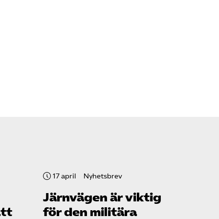
17 april
Nyhetsbrev
Järnvägen är viktig
ätt
för den militära