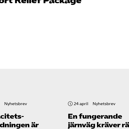
ort Relief Package
Nyhetsbrev
24 april
Nyhetsbrev
citets­
En fungerande
rdningen är
järnväg kräver r