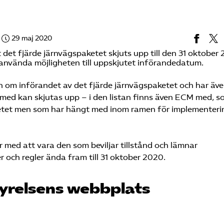
29 maj 2020
t fjärde järnvägspaketet skjuts upp till den 31 oktober 
l använda möjligheten till uppskjutet införandedatum.
 om införandet av det fjärde järnvägspaketet och har äv
ärmed kan skjutas upp – i den listan finns även ECM med, 
aketet men som har hängt med inom ramen för implementer
r med att vara den som beviljar tillstånd och lämnar
och regler ända fram till 31 oktober 2020.
tyrelsens webbplats