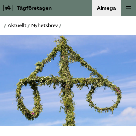
Tågföretagen
Almega
/
Aktuellt
/
Nyhetsbrev
/
Aktuellt
Reformagenda för järnvägen
Våra frågor
Aktiviteter
Om oss
Kontakt
Mina sidor (almega.se)