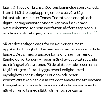
Igår träffades en branschöverenskommelse som ska leda
fram till bättre uppkoppling ombord på våra tåg.
Infrastrukturminister Tomas Eneroth och energi- och
digitaliseringsminister Anders Ygeman flankerade
överenskommelsen som innefattar Tågföretagen och IT-
och telekomföretagen, och
som närmare beskrivs här
.
Så var det äntligen dags för en av Sveriges mest
uppskattade högtider. I år väntas värme och solsken i hela
landet. Det är med blandade känslor vi ser fram emot
långhelgen eftersom vi redan märkt av ett ökat resande
och trängsel på stationer. På de platsbokade resorna har
tågföretagen säkrat trygga resor i enlighet med
myndigheternas riktlinjer. För obokade resor i
kollektivtrafiken har vi alla ett eget ansvar för att undvika
trängsel och minska de fysiska kontakterna även i en tid
när vi vill umgås med släkt, vänner och bekanta.