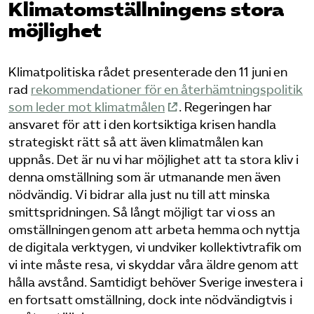
Klimat­omställningens stora
möjlighet
Bli medlem
Logga in på Arbetsgivarguiden
Klimatpolitiska rådet presenterade den 11 juni en
rad
rekommendationer för en återhämtningspolitik
Sök på tagforetagen.se
som leder mot klimatmålen
. Regeringen har
ansvaret för att i den kortsiktiga krisen handla
strategiskt rätt så att även klimatmålen kan
uppnås. Det är nu vi har möjlighet att ta stora kliv i
denna omställning som är utmanande men även
nödvändig. Vi bidrar alla just nu till att minska
smittspridningen. Så långt möjligt tar vi oss an
omställningen genom att arbeta hemma och nyttja
de digitala verktygen, vi undviker kollektivtrafik om
vi inte måste resa, vi skyddar våra äldre genom att
hålla avstånd. Samtidigt behöver Sverige investera i
en fortsatt omställning, dock inte nödvändigtvis i