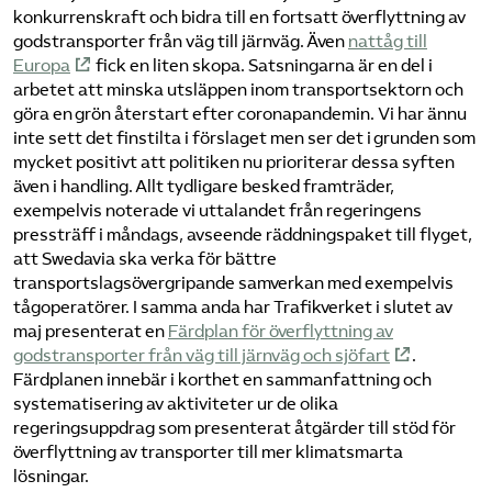
konkurrenskraft och bidra till en fortsatt överflyttning av
godstransporter från väg till järnväg. Även
nattåg till
Europa
fick en liten skopa. Satsningarna är en del i
arbetet att minska utsläppen inom transportsektorn och
göra en grön återstart efter coronapandemin. Vi har ännu
inte sett det finstilta i förslaget men ser det i grunden som
mycket positivt att politiken nu prioriterar dessa syften
även i handling. Allt tydligare besked framträder,
exempelvis noterade vi uttalandet från regeringens
pressträff i måndags, avseende räddningspaket till flyget,
att Swedavia ska verka för bättre
transportslagsövergripande samverkan med exempelvis
tågoperatörer. I samma anda har Trafikverket i slutet av
maj presenterat en
Färdplan för överflyttning av
godstransporter från väg till järnväg och sjöfart
.
Färdplanen innebär i korthet en sammanfattning och
systematisering av aktiviteter ur de olika
regeringsuppdrag som presenterat åtgärder till stöd för
överflyttning av transporter till mer klimatsmarta
lösningar.