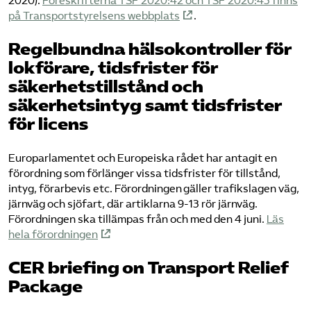
2020).
Föreskrifterna TSF 2020:42 och TSF 2020:43 finns
på Transportstyrelsens webbplats
.
Regelbundna hälsokontroller för
lokförare, tidsfrister för
säkerhetstillstånd och
säkerhetsintyg samt tidsfrister
för licens
Europarlamentet och Europeiska rådet har antagit en
förordning som förlänger vissa tidsfrister för tillstånd,
intyg, förarbevis etc. Förordningen gäller trafikslagen väg,
järnväg och sjöfart, där artiklarna 9-13 rör järnväg.
Förordningen ska tillämpas från och med den 4 juni.
Läs
hela förordningen
CER briefing on Transport Relief
Package