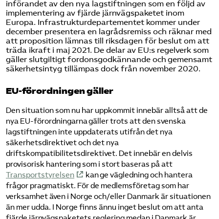
införandet av den nya lagstiftningen som en följd av
implementering av fjärde järnvägspaketet inom
Europa. Infrastrukturdepartementet kommer under
december presentera en lagrådsremiss och räknar med
att proposition lämnas till riksdagen för beslut om att
träda ikraft i maj 2021. De delar av EU:s regelverk som
gäller slutgiltigt fordonsgodkännande och gemensamt
säkerhetsintyg tillämpas dock från november 2020.
EU-förordningen gäller
Den situation som nu har uppkommit innebär alltså att de
nya EU-förordningarna gäller trots att den svenska
lagstiftningen inte uppdaterats utifrån det nya
säkerhetsdirektivet och det nya
driftskompatibilitetsdirektivet. Det innebär en delvis
provisorisk hantering som i stort baseras på att
Transportstyrelsen
kan ge vägledning och hantera
frågor pragmatiskt. För de medlemsföretag som har
verksamhet även i Norge och/eller Danmark är situationen
än mer udda. I Norge finns ännu inget beslut om att anta
fjärde järnvägspaketets reglering medan i Danmark är