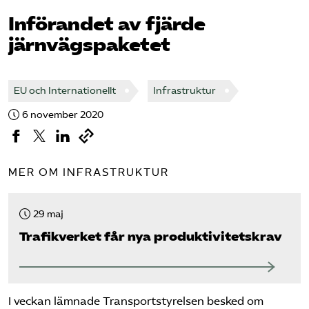
Införandet av fjärde
Bli medlem
järnvägspaketet
Logga in på Arbetsgivarguiden
EU och Internationellt
Infrastruktur
Sök på tagforetagen.se
6 november 2020
MER OM INFRASTRUKTUR
29 maj
Trafikverket får nya produktivitetskrav
I veckan lämnade Transportstyrelsen besked om