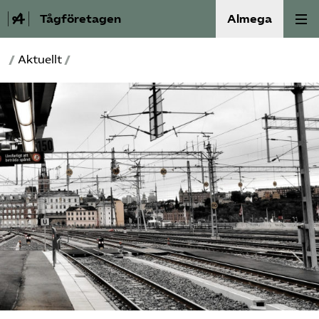
Tågföretagen
Almega
/
Aktuellt
/
Aktuellt
Reformagenda för järnvägen
Våra frågor
Aktiviteter
Om oss
Kontakt
Mina sidor (almega.se)