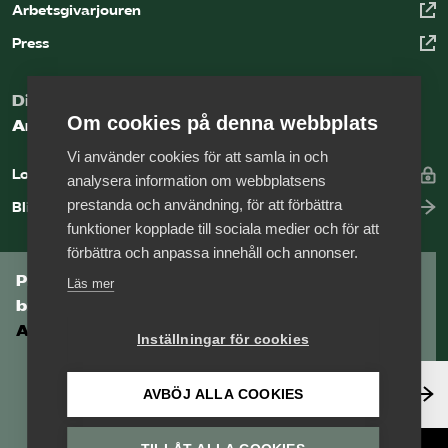
Arbetsgivarjouren
Press
Digital kunskapsbank för arbetsgivare
Om cookies på denna webbplats
Arbetsgivarguiden
Vi använder cookies för att samla in och
Logga in
analysera information om webbplatsens
prestanda och användning, för att förbättra
Bli medlem
funktioner kopplade till sociala medier och för att
förbättra och anpassa innehåll och annonser.
Prenumerera på Tågföretagens
Läs mer
branschnyhetsbrev
Aktuell info direkt i din inkorg.
Inställningar för cookies
Anmäl dig här
AVBÖJ ALLA COOKIES