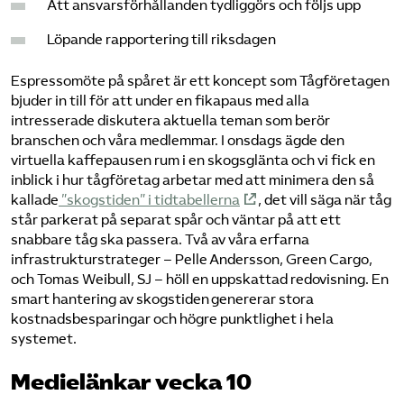
Att ansvarsförhållanden tydliggörs och följs upp
Löpande rapportering till riksdagen
Espressomöte på spåret är ett koncept som Tågföretagen
bjuder in till för att under en fikapaus med alla
intresserade diskutera aktuella teman som berör
branschen och våra medlemmar. I onsdags ägde den
virtuella kaffepausen rum i en skogsglänta och vi fick en
inblick i hur tågföretag arbetar med att minimera den så
kallade
”skogstiden” i tidtabellerna
, det vill säga när tåg
står parkerat på separat spår och väntar på att ett
snabbare tåg ska passera. Två av våra erfarna
infrastrukturstrateger – Pelle Andersson, Green Cargo,
och Tomas Weibull, SJ – höll en uppskattad redovisning. En
smart hantering av skogstiden genererar stora
kostnadsbesparingar och högre punktlighet i hela
systemet.
Medielänkar vecka 10