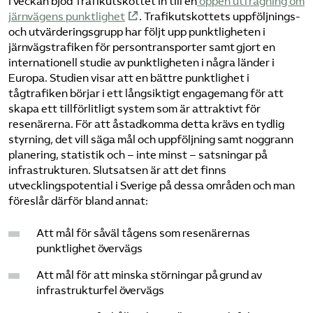
I veckan bjöd Trafikutskottet in till en
öppen utfrågning om
järnvägens punktlighet
. Trafikutskottets uppföljnings-
och utvärderingsgrupp har följt upp punktligheten i
järnvägstrafiken för persontransporter samt gjort en
internationell studie av punktligheten i några länder i
Europa. Studien visar att en bättre punktlighet i
tågtrafiken börjar i ett långsiktigt engagemang för att
skapa ett tillförlitligt system som är attraktivt för
resenärerna. För att åstadkomma detta krävs en tydlig
styrning, det vill säga mål och uppföljning samt noggrann
planering, statistik och – inte minst – satsningar på
infrastrukturen. Slutsatsen är att det finns
utvecklingspotential i Sverige på dessa områden och man
föreslår därför bland annat:
Att mål för såväl tågens som resenärernas
punktlighet övervägs
Att mål för att minska störningar på grund av
infrastrukturfel övervägs