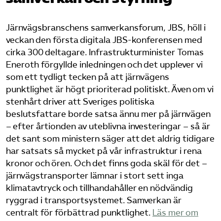
Bli medlem
Järnvägsbranschens samverkansforum, JBS, höll i
veckan den första digitala JBS-konferensen med
Logga in på Arbetsgivarguiden
cirka 300 deltagare. Infrastrukturminister Tomas
Eneroth förgyllde inledningen och det upplever vi
Sök på tagforetagen.se
som ett tydligt tecken på att järnvägens
punktlighet är högt prioriterad politiskt. Även om vi
stenhårt driver att Sveriges politiska
beslutsfattare borde satsa ännu mer på järnvägen
– efter årtionden av uteblivna investeringar – så är
det sant som ministern säger att det aldrig tidigare
har satsats så mycket på vår infrastruktur i rena
kronor och ören. Och det finns goda skäl för det –
järnvägstransporter lämnar i stort sett inga
klimatavtryck och tillhandahåller en nödvändig
ryggrad i transportsystemet. Samverkan är
centralt för förbättrad punktlighet.
Läs mer om