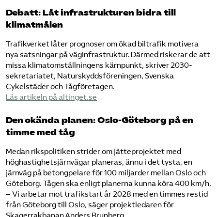
Debatt: Låt infrastrukturen bidra till
klimatmålen
Trafikverket låter prognoser om ökad biltrafik motivera
nya satsningar på väginfrastruktur. Därmed riskerar de att
missa klimatomställningens kärnpunkt, skriver 2030-
sekretariatet, Naturskyddsföreningen, Svenska
Cykelstäder och Tågföretagen.
Läs artikeln på altinget.se
Den okända planen: Oslo-Göteborg på en
timme med tåg
Medan rikspolitiken strider om jätteprojektet med
höghastighetsjärnvägar planeras, ännu i det tysta, en
järnväg på betongpelare för 100 miljarder mellan Oslo och
Göteborg. Tågen ska enligt planerna kunna köra 400 km/h.
– Vi arbetar mot trafikstart år 2028 med en timmes restid
från Göteborg till Oslo, säger projektledaren för
Skagerrakbanan Anders Brunberg.