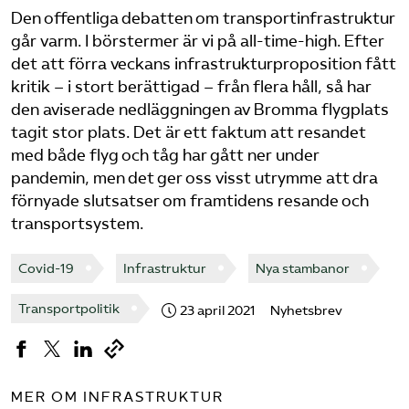
Den offentliga debatten om transportinfrastruktur
Bli medlem
går varm. I börstermer är vi på all-time-high. Efter
det att förra veckans infrastrukturproposition fått
Logga in på Arbetsgivarguiden
kritik – i stort berättigad – från flera håll, så har
den aviserade nedläggningen av Bromma flygplats
tagit stor plats. Det är ett faktum att resandet
Sök på tagforetagen.se
med både flyg och tåg har gått ner under
pandemin, men det ger oss visst utrymme att dra
förnyade slutsatser om framtidens resande och
transportsystem.
Covid-19
Infrastruktur
Nya stambanor
Transportpolitik
23 april 2021
Nyhetsbrev
MER OM INFRASTRUKTUR