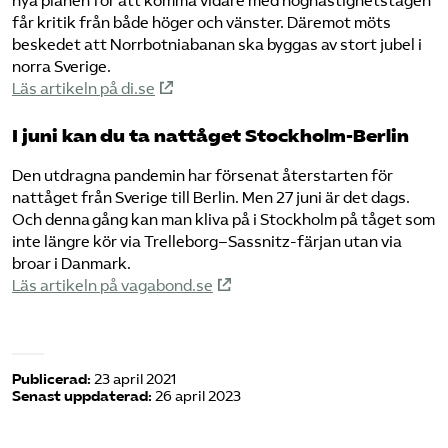
nya planen för att komma vidare med höghastighetstågen
får kritik från både höger och vänster. Däremot möts
beskedet att Norrbotniabanan ska byggas av stort jubel i
norra Sverige.
Läs artikeln på di.se
I juni kan du ta nattåget Stockholm-Berlin
Den utdragna pandemin har försenat återstarten för
nattåget från Sverige till Berlin. Men 27 juni är det dags.
Och denna gång kan man kliva på i Stockholm på tåget som
inte längre kör via Trelleborg–Sassnitz-färjan utan via
broar i Danmark.
Läs artikeln på vagabond.se
Publicerad:
23 april 2021
Senast uppdaterad:
26 april 2023