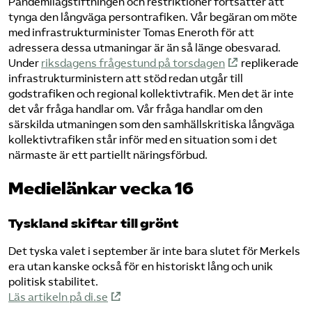
Pandemilagstiftningen och restriktioner fortsätter att
tynga den långväga persontrafiken. Vår begäran om möte
med infrastrukturminister Tomas Eneroth för att
adressera dessa utmaningar är än så länge obesvarad.
Under
riksdagens frågestund på torsdagen
replikerade
infrastrukturministern att stöd redan utgår till
godstrafiken och regional kollektivtrafik. Men det är inte
det vår fråga handlar om. Vår fråga handlar om den
särskilda utmaningen som den samhällskritiska långväga
kollektivtrafiken står inför med en situation som i det
närmaste är ett partiellt näringsförbud.
Medielänkar vecka 16
Tyskland skiftar till grönt
Det tyska valet i september är inte bara slutet för Merkels
era utan kanske också för en historiskt lång och unik
politisk stabilitet.
Läs artikeln på di.se