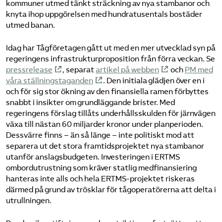
kommuner utmed tänkt sträckning av nya stambanor och
knyta ihop uppgörelsen med hundratusentals bostäder
utmed banan.
Idag har Tågföretagen gått ut med en mer utvecklad syn på
regeringens infrastrukturproposition från förra veckan. Se
pressrelease
, separat
artikel på webben
och
PM med
våra ställningstaganden
. Den initiala glädjen över en i
och för sig stor ökning av den finansiella ramen förbyttes
snabbt i insikter om grundläggande brister. Med
regeringens förslag tillåts underhållsskulden för järnvägen
växa till nästan 60 miljarder kronor under planperioden.
Dessvärre finns – än så länge – inte politiskt mod att
separera ut det stora framtidsprojektet nya stambanor
utanför anslagsbudgeten. Investeringen i ERTMS
ombordutrustning som kräver statlig medfinansiering
hanteras inte alls och hela ERTMS-projektet riskeras
därmed på grund av trösklar för tågoperatörerna att delta i
utrullningen.