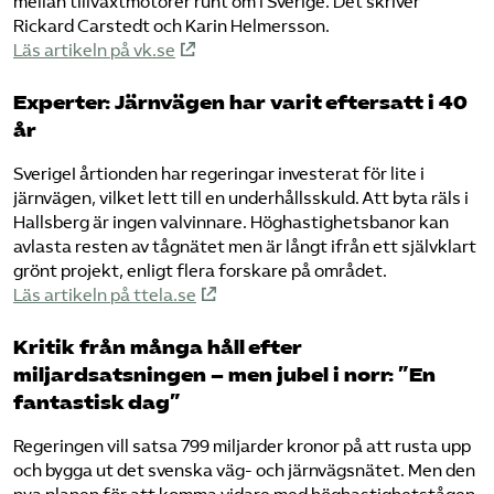
mellan tillväxtmotorer runt om i Sverige. Det skriver
Rickard Carstedt och Karin Helmersson.
Läs artikeln på vk.se
Experter: Järnvägen har varit eftersatt i 40
år
SverigeI årtionden har regeringar investerat för lite i
järnvägen, vilket lett till en underhållsskuld. Att byta räls i
Hallsberg är ingen valvinnare. Höghastighetsbanor kan
avlasta resten av tågnätet men är långt ifrån ett självklart
grönt projekt, enligt flera forskare på området.
Läs artikeln på ttela.se
Kritik från många håll efter
miljardsatsningen – men jubel i norr: ”En
fantastisk dag”
Regeringen vill satsa 799 miljarder kronor på att rusta upp
och bygga ut det svenska väg- och järnvägsnätet. Men den