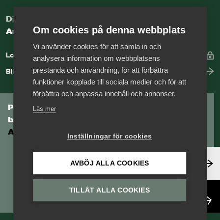
Digital kunskapsbank för arbetsgivare
Om cookies på denna webbplats
Arbetsgivarguiden
Vi använder cookies för att samla in och
Logga in
analysera information om webbplatsens
prestanda och användning, för att förbättra
Bli medlem
funktioner kopplade till sociala medier och för att
förbättra och anpassa innehåll och annonser.
Prenumerera på Tågföretagens
Läs mer
branschnyhetsbrev
Aktuell info direkt i din inkorg.
Inställningar för cookies
Anmäl dig här
AVBÖJ ALLA COOKIES
TILLÅT ALLA COOKIES
Läs nyhetsbrev