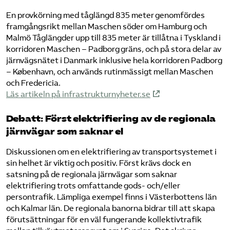
En provkörning med tåglängd 835 meter genomfördes
framgångsrikt mellan Maschen söder om Hamburg och
Malmö Tåglängder upp till 835 meter är tillåtna i Tyskland i
korridoren Maschen – Padborg gräns, och på stora delar av
järnvägsnätet i Danmark inklusive hela korridoren Padborg
– København, och används rutinmässigt mellan Maschen
och Fredericia.
Läs artikeln på infrastrukturnyheter.se
Debatt: Först elektrifiering av de regionala
järnvägar som saknar el
Diskussionen om en elektrifiering av transportsystemet i
sin helhet är viktig och positiv. Först krävs dock en
satsning på de regionala järnvägar som saknar
elektrifiering trots omfattande gods- och/eller
persontrafik. Lämpliga exempel finns i Västerbottens län
och Kalmar län. De regionala banorna bidrar till att skapa
förutsättningar för en väl fungerande kollektivtrafik