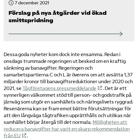
7 december 2021
Förslag på nya åtgärder vid ökad
smittspridning
Dessa goda nyheter kom dock inte ensamma. Redan i
onsdags trummade regeringen ut besked om en kraftig
sänkning av banavgifter. Regeringen och
samarbetspartierna C och L är överens om att avsätta 1,37
miljarder kronor till banavgiftsreduktioner under 2020 och
2021, se
Tågföretagens pressmeddelande
. Det är ett
synnerligen välkommet stöd till person- och godstrafik på
järnväg som utgör en samhällets och näringslivets ryggrad.
Resenärerna kan se fram emot bättre förutsättningar för
att den långväga tågtrafiken upprätthålls och utökas när
samhället börjar återgå till det normala.
Möjligheten att
reducera banavgifter har varit en skarp rekommendation
från EU
.