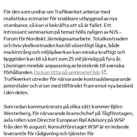
För den som undrar om Trafikverket arbetar med
realistiska scenarier för snabbare utbyggnad av nya
stambanor, så kan vi bekräfta att så är fallet. Ett
intressant seminarium på temat hölls nyligen av NJS –
Forum för Nordiskt Järnvägssamarbete. Totalkostnaden
och livscykelkostnaden kan bli väsentligt lägre, både
markintrång och miljöpåverkan kan minska kraftigt och
byggtiden kan bli så kort som 25 mil järnväg på fyra år.
Lösningen innebär anpassning av broteknik till svenska
förhållanden.
Du kan titta på seminariet här
.
Trafikverket utreder för närvarande kostnadsbesparande
potentialer och vi ser med tillförsikt fram emot nya besked
i den delen.
Som redan kommunicerats på olika sätt kommer Björn
Westerberg, för närvarande branschchef på Tågföretagen,
axla rollen som Director European Rail Advisory på WSP
från den 16 augusti. Konsultföretaget WSP är en ledande
leverantör för rådgivning och tjänster för