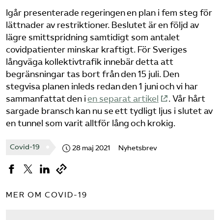
Igår presenterade regeringen en plan i fem steg för
Bli medlem
lättnader av restriktioner. Beslutet är en följd av
lägre smittspridning samtidigt som antalet
Logga in på Arbetsgivarguiden
covidpatienter minskar kraftigt. För Sveriges
långväga kollektivtrafik innebär detta att
begränsningar tas bort från den 15 juli. Den
Sök på tagforetagen.se
stegvisa planen inleds redan den 1 juni och vi har
sammanfattat den i
en separat artikel
. Vår hårt
sargade bransch kan nu se ett tydligt ljus i slutet av
en tunnel som varit alltför lång och krokig.
Covid-19
28 maj 2021
Nyhetsbrev
MER OM COVID-19