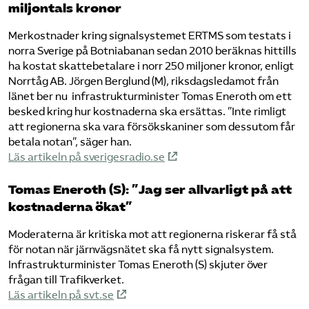
miljontals kronor
Merkostnader kring signalsystemet ERTMS som testats i
norra Sverige på Botniabanan sedan 2010 beräknas hittills
ha kostat skattebetalare i norr 250 miljoner kronor, enligt
Norrtåg AB. Jörgen Berglund (M), riksdagsledamot från
länet ber nu infrastrukturminister Tomas Eneroth om ett
besked kring hur kostnaderna ska ersättas. ”Inte rimligt
att regionerna ska vara försökskaniner som dessutom får
betala notan”, säger han.
Läs artikeln på sverigesradio.se
Tomas Eneroth (S): ”Jag ser allvarligt på att
kostnaderna ökat”
Moderaterna är kritiska mot att regionerna riskerar få stå
för notan när järnvägsnätet ska få nytt signalsystem.
Infrastrukturminister Tomas Eneroth (S) skjuter över
frågan till Trafikverket.
Läs artikeln på svt.se