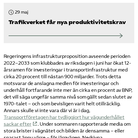
29 maj
Trafikverket får nya produktivitetskrav
Regeringens infrastrukturproposition avseende perioden
2022–2033 som klubbades av riksdagen i juni har ökat 12-
årsramen för investeringar i transportinfrastruktur med
cirka 20 procent till nästan 900 miljarder. Trots detta
motsvarar de anslagna medlen för investeringar och
underhåll fortfarande inte mer än cirka en procent av BNP,
det vill säga ungefär samma nivå som gällt sedan slutet av
1970-talet – och som bevisligen varit helt otillräcklig.
Annars skulle vi inte vara där vi är i dag,
Transportföretagen har tydliggjort hur vägunderhållet
sackar efter
. Under sommaren rapporterade media om
stora brister i vägnätet och bilden är densamma – eller
snarast ännu värre – för järnvägen. Nedrivna