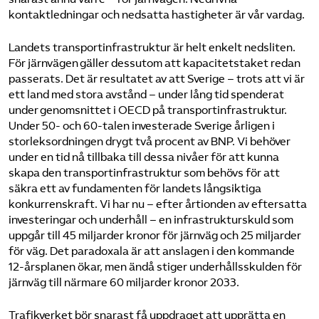
kontaktledningar och nedsatta hastigheter är vår vardag.
Landets transportinfrastruktur är helt enkelt nedsliten.
För järnvägen gäller dessutom att kapacitetstaket redan
passerats. Det är resultatet av att Sverige – trots att vi är
ett land med stora avstånd – under lång tid spenderat
under genomsnittet i OECD på transportinfrastruktur.
Under 50- och 60-talen investerade Sverige årligen i
storleksordningen drygt två procent av BNP. Vi behöver
under en tid nå tillbaka till dessa nivåer för att kunna
skapa den transportinfrastruktur som behövs för att
säkra ett av fundamenten för landets långsiktiga
konkurrenskraft. Vi har nu – efter årtionden av eftersatta
investeringar och underhåll – en infrastrukturskuld som
uppgår till 45 miljarder kronor för järnväg och 25 miljarder
för väg. Det paradoxala är att anslagen i den kommande
12-årsplanen ökar, men ändå stiger underhållsskulden för
järnväg till närmare 60 miljarder kronor 2033.
Trafikverket bör snarast få uppdraget att upprätta en