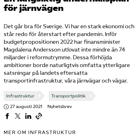
för järnvägen
Bli medlem
Det går bra för Sverige. Vi har en stark ekonomi och
Logga in på Arbetsgivarguiden
står redo för återstart efter pandemin. Inför
budgetpropositionen 2022 har finansminister
Sök på tagforetagen.se
Magdalena Andersson utlovat inte mindre än 74
miljarder i reformutrymme. Dessa förhöjda
ambitioner borde naturligtvis omfatta ytterligare
satsningar på landets eftersatta
transportinfrastruktur, våra järnvägar och vägar.
Infrastruktur
Transportpolitik
27 augusti 2021
Nyhetsbrev
MER OM INFRASTRUKTUR