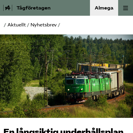
Tågföretagen
Almega
/
Aktuellt
/
Nyhetsbrev
/
Aktuellt
Reformagenda för järnvägen
Våra frågor
Aktiviteter
Om oss
Kontakt
Mina sidor (almega.se)
En långsiktig underhållsplan