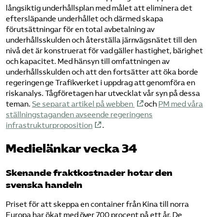
långsiktig underhållsplan med målet att eliminera det
eftersläpande underhållet och därmed skapa
förutsättningar för en total avbetalning av
underhållsskulden och återställa järnvägsnätet till den
nivå det är konstruerat för vad gäller hastighet, bärighet
och kapacitet. Med hänsyn till omfattningen av
underhållsskulden och att den fortsätter att öka borde
regeringen ge Trafikverket i uppdrag att genomföra en
riskanalys. Tågföretagen har utvecklat vår syn på dessa
teman.
Se separat artikel på webben
och
PM med våra
ställningstaganden avseende regeringens
infrastrukturproposition
.
Medielänkar vecka 34
Skenande fraktkostnader hotar den
svenska handeln
Priset för att skeppa en container från Kina till norra
Europa har ökat med över 700 procent på ett år. De