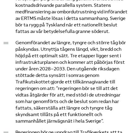
kostnadsdrivande parallella system. Statens
medfinansiering av ombordutrustning vid införandet
av ERTMS måste lösas i detta sammanhang. Sverige
bör ta rygg på Tyskland när ett nationellt beslut
fattas av vår betydelsefulla granne söderut.
Genomförandet av längre, tyngre och större tåg bör
påskyndas. Utnyttja tågens längd, vikt, bredd och
höjd på ett optimalt sätt. Tre etapper ligger sent i
infrastrukturplanen och kommer att påbörjas först
under åren 2028–2033. Den utgående riksdagen
stöttade detta synsätt i somras genom
Trafikutskottet gjorde ett tillkännagivande till
regeringen om att: ”regeringen bör se till att det
vidtas åtgärder för att, med stöd i de utredningar
som har genomförts och de beslut som redan har
fattats, säkerställa att längre och tyngre tåg
skyndsamt tillåts på ett funktionellt och
sammanhållet järnvägsnät i hela Sverige”.
Regeringen bör ge uppdrag till Trafikverkets att ta