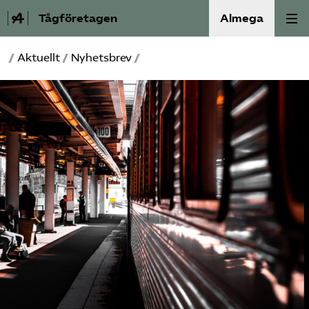
Tågföretagen
Almega
/
Aktuellt
/
Nyhetsbrev
/
Aktuellt
Reformagenda för järnvägen
Våra frågor
Aktiviteter
Om oss
Kontakt
Mina sidor (almega.se)