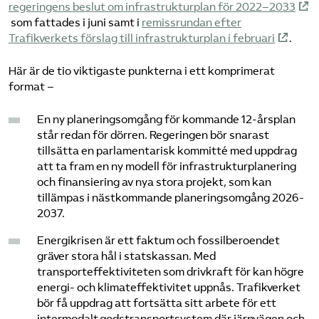
regeringens beslut om infrastrukturplan för 2022–2033
som fattades i juni samt i
remissrundan efter
Trafikverkets förslag till infrastrukturplan i februari
.
Här är de tio viktigaste punkterna i ett komprimerat
format –
En ny planeringsomgång för kommande 12-årsplan
står redan för dörren. Regeringen bör snarast
tillsätta en parlamentarisk kommitté med uppdrag
att ta fram en ny modell för infrastrukturplanering
och finansiering av nya stora projekt, som kan
tillämpas i nästkommande planeringsomgång 2026-
2037.
Energikrisen är ett faktum och fossilberoendet
gräver stora hål i statskassan. Med
transporteffektiviteten som drivkraft för kan högre
energi- och klimateffektivitet uppnås. Trafikverket
bör få uppdrag att fortsätta sitt arbete för ett
intermodalt godstransportsystem där järnvägen och