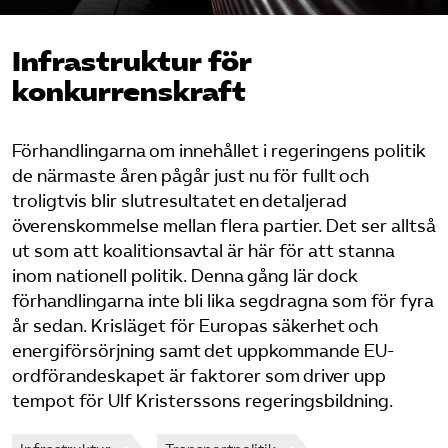
Bli medlem
Infrastruktur för
konkurrenskraft
Logga in på Arbetsgivarguiden
Förhandlingarna om innehållet i regeringens politik
Sök på tagforetagen.se
de närmaste åren pågår just nu för fullt och
troligtvis blir slutresultatet en detaljerad
överenskommelse mellan flera partier. Det ser alltså
ut som att koalitionsavtal är här för att stanna
inom nationell politik. Denna gång lär dock
förhandlingarna inte bli lika segdragna som för fyra
år sedan. Krisläget för Europas säkerhet och
energiförsörjning samt det uppkommande EU-
ordförandeskapet är faktorer som driver upp
tempot för Ulf Kristerssons regeringsbildning.