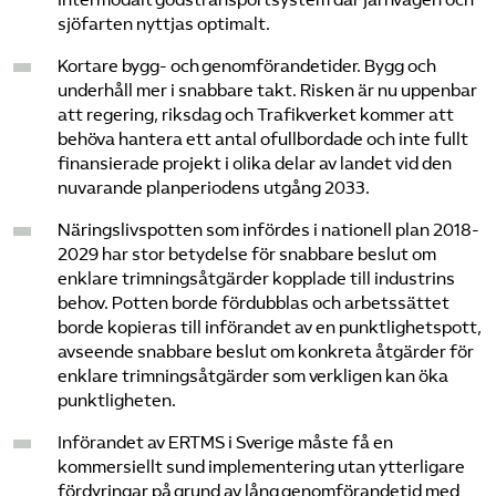
sjöfarten nyttjas optimalt.
Kortare bygg- och genomförandetider. Bygg och
underhåll mer i snabbare takt. Risken är nu uppenbar
att regering, riksdag och Trafikverket kommer att
behöva hantera ett antal ofullbordade och inte fullt
finansierade projekt i olika delar av landet vid den
nuvarande planperiodens utgång 2033.
Näringslivspotten som infördes i nationell plan 2018-
2029 har stor betydelse för snabbare beslut om
enklare trimningsåtgärder kopplade till industrins
behov. Potten borde fördubblas och arbetssättet
borde kopieras till införandet av en punktlighetspott,
avseende snabbare beslut om konkreta åtgärder för
enklare trimningsåtgärder som verkligen kan öka
punktligheten.
Införandet av ERTMS i Sverige måste få en
kommersiellt sund implementering utan ytterligare
fördyringar på grund av lång genomförandetid med