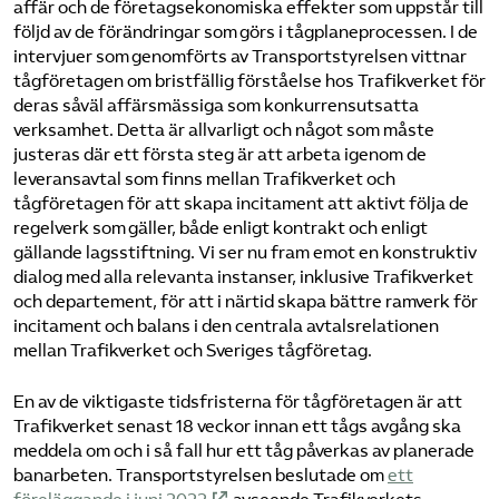
affär och de företagsekonomiska effekter som uppstår till
följd av de förändringar som görs i tågplaneprocessen. I de
intervjuer som genomförts av Transportstyrelsen vittnar
tågföretagen om bristfällig förståelse hos Trafikverket för
deras såväl affärsmässiga som konkurrensutsatta
verksamhet. Detta är allvarligt och något som måste
justeras där ett första steg är att arbeta igenom de
leveransavtal som finns mellan Trafikverket och
tågföretagen för att skapa incitament att aktivt följa de
regelverk som gäller, både enligt kontrakt och enligt
gällande lagsstiftning. Vi ser nu fram emot en konstruktiv
dialog med alla relevanta instanser, inklusive Trafikverket
och departement, för att i närtid skapa bättre ramverk för
incitament och balans i den centrala avtalsrelationen
mellan Trafikverket och Sveriges tågföretag.
En av de viktigaste tidsfristerna för tågföretagen är att
Trafikverket senast 18 veckor innan ett tågs avgång ska
meddela om och i så fall hur ett tåg påverkas av planerade
banarbeten. Transportstyrelsen beslutade om
ett