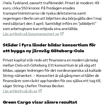
i hela Tyskland, oavsett trafikmedel. Priset är modest: 49
euro, cirka 550 kronor. På fredagen enades
transportministrarna i de tyska delstaterna samt
regeringen i Berlin om att biljetten ska börja gälla den 1 maj
med säljstart den 3 april. Samtidigt införs en ”jobbiljett”
som arbetsgivare kan erbjuda sina anställda.
Läs artikeln på bussmagasinet.se
Städer i fyra länder bildar konsortium för
att bygga ny järnväg Göteborg-Oslo
Privat kapital står redo att finansiera en modern järnväg
mellan Oslo och Göteborg. Ett konsortium är på väg att
bildas, uppger ledningen för det nordeuropeiska så kallade
String-nätverket. – Konsortiet är på gång men vi håller de
finansiärer som räckt upp handen för oss själva ett tag till,
säger String-chefen Thomas Becker.
Läs artikeln på dn.se
Green Cargo visar sämre resultat