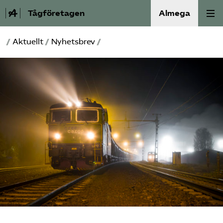
Tågföretagen
Almega
/
Aktuellt
/
Nyhetsbrev
/
Aktuellt
Reformagenda för järnvägen
Våra frågor
Aktiviteter
Om oss
Kontakt
Mina sidor (almega.se)