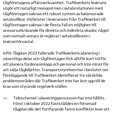
tågföretagens affärsverksamhet. Trafikverkets leverans
utgör ett naturligt monopol men i avtalsrelationen med
tågföretagen saknas ett robust system av balanserade
avtalsvillkor. Vid brister i leveransen från Trafikverket till
tågföretagen saknas i de flesta fall en möjlighet till
ansvarsutkrävande för direkta och indirekta skador, något
som normalt annars är reglerat i avtalsvillkoren i
leverantörsavtal.
Inför Tågplan 2023 fallerade Trafikverkets planering i
väsentliga delar och tågföretagen fick alltför kort tid för
att planera fordonsomlopp och personal och inte minst för
att sälja tågbiljetter. Transportstyrelsen har i beslutet om
föreläggande till Trafikverket identifierat tre särskilda
problemområden där Trafikverket inte har levt upp till de
krav som styrande regelverk ställer:
Tidsschemat i planeringsprocessen har inte hållits.
Först i oktober 2022 fastställdes en försenad
tågplan där det fortfarande fanns konflikter kvar att