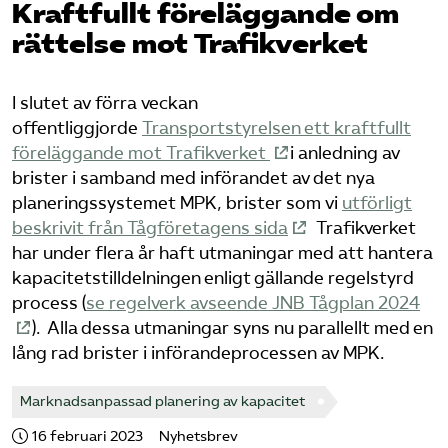
Kraftfullt föreläggande om
rättelse mot Trafikverket
Bli medlem
Logga in på Arbetsgivarguiden
I slutet av förra veckan
offentliggjorde
Transportstyrelsen ett kraftfullt
Sök på tagforetagen.se
föreläggande mot Trafikverket
i anledning av
brister i samband med införandet av det nya
planeringssystemet MPK, brister som vi
utförligt
beskrivit från Tågföretagens sida
Trafikverket
har under flera år haft utmaningar med att hantera
kapacitetstilldelningen enligt gällande regelstyrd
process (
se regelverk avseende JNB Tågplan 2024
). Alla dessa utmaningar syns nu parallellt med en
lång rad brister i införandeprocessen av MPK.
Marknadsanpassad planering av kapacitet
16 februari 2023
Nyhetsbrev