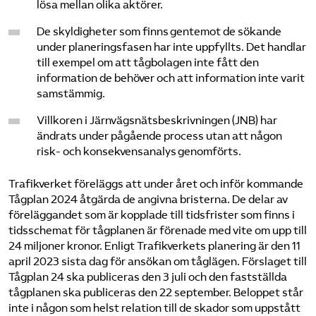
lösa mellan olika aktörer.
De skyldigheter som finns gentemot de sökande
under planeringsfasen har inte uppfyllts. Det handlar
till exempel om att tågbolagen inte fått den
information de behöver och att information inte varit
samstämmig.
Villkoren i Järnvägsnätsbeskrivningen (JNB) har
ändrats under pågående process utan att någon
risk- och konsekvensanalys genomförts.
Trafikverket föreläggs att under året och inför kommande
Tågplan 2024 åtgärda de angivna bristerna. De delar av
föreläggandet som är kopplade till tidsfrister som finns i
tidsschemat för tågplanen är förenade med vite om upp till
24 miljoner kronor. Enligt Trafikverkets planering är den 11
april 2023 sista dag för ansökan om tåglägen. Förslaget till
Tågplan 24 ska publiceras den 3 juli och den fastställda
tågplanen ska publiceras den 22 september. Beloppet står
inte i någon som helst relation till de skador som uppstått