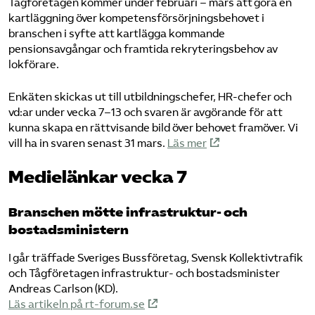
Tågföretagen kommer under februari – mars att göra en
kartläggning över kompetensförsörjningsbehovet i
branschen i syfte att kartlägga kommande
pensionsavgångar och framtida rekryteringsbehov av
lokförare.
Enkäten skickas ut till utbildningschefer, HR-chefer och
vd:ar under vecka 7–13 och svaren är avgörande för att
kunna skapa en rättvisande bild över behovet framöver. Vi
vill ha in svaren senast 31 mars.
Läs mer
Medielänkar vecka 7
Branschen mötte infrastruktur- och
bostadsministern
I går träffade Sveriges Bussföretag, Svensk Kollektivtrafik
och Tågföretagen infrastruktur- och bostadsminister
Andreas Carlson (KD).
Läs artikeln på rt-forum.se