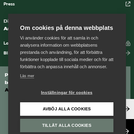
Press
Digital kunskapsbank för arbetsgivare
Om cookies på denna webbplats
Arbetsgivarguiden
Vi använder cookies för att samla in och
Logga in
analysera information om webbplatsens
prestanda och användning, för att förbättra
Bli medlem
funktioner kopplade till sociala medier och för att
förbättra och anpassa innehåll och annonser.
Prenumerera på Tågföretagens
Läs mer
branschnyhetsbrev
Aktuell info direkt i din inkorg.
Inställningar för cookies
Anmäl dig här
AVBÖJ ALLA COOKIES
TILLÅT ALLA COOKIES
Läs nyhetsbrev