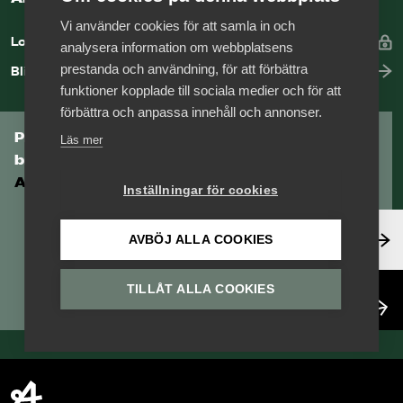
Vi använder cookies för att samla in och
Logga in
analysera information om webbplatsens
prestanda och användning, för att förbättra
Bli medlem
funktioner kopplade till sociala medier och för att
förbättra och anpassa innehåll och annonser.
Prenumerera på Tågföretagens
Läs mer
branschnyhetsbrev
Aktuell info direkt i din inkorg.
Inställningar för cookies
Anmäl dig här
AVBÖJ ALLA COOKIES
TILLÅT ALLA COOKIES
Läs nyhetsbrev