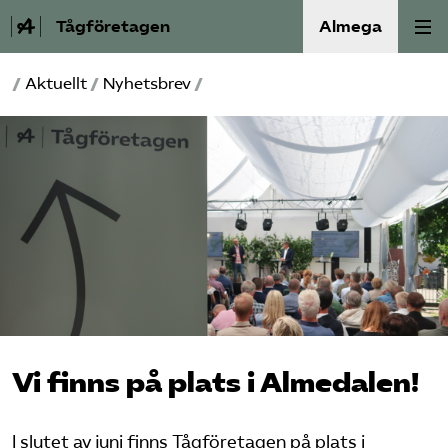
Tågföretagen
Almega
/
Aktuellt
/
Nyhetsbrev
/
Aktuellt
Reformagenda för järnvägen
Våra frågor
Aktiviteter
Om oss
Kontakt
Vi finns på plats i Almedalen!
Mina sidor (almega.se)
I slutet av juni finns Tågföretagen på plats i