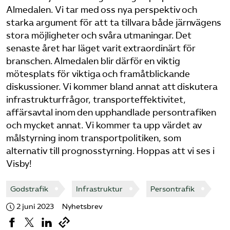
Almedalen. Vi tar med oss nya perspektiv och
Bli medlem
starka argument för att ta tillvara både järnvägens
stora möjligheter och svåra utmaningar. Det
senaste året har läget varit extraordinärt för
Logga in på Arbetsgivarguiden
branschen. Almedalen blir därför en viktig
mötesplats för viktiga och framåtblickande
Sök på tagforetagen.se
diskussioner. Vi kommer bland annat att diskutera
infrastrukturfrågor, transporteffektivitet,
affärsavtal inom den upphandlade persontrafiken
och mycket annat. Vi kommer ta upp värdet av
målstyrning inom transportpolitiken, som
alternativ till prognosstyrning. Hoppas att vi ses i
Visby!
Godstrafik
Infrastruktur
Persontrafik
2 juni 2023
Nyhetsbrev