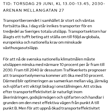
TID: TORSDAG 29 JUNI, KL 13.00-13.45, 2030-
ARENAN MELLANGATAN 27
Transportberoendet i samhället är stort och väntas
fortsätta öka. I dag står inrikes transporter för en
tredjedel av Sveriges totala utsläpp. Transportsektorn har
ålagts ett tufft beting att ställa om till följd av globala,
europeiska och nationella krav om minskade
växthusgasutsläpp.
För att nå de svenska nationella klimatmålen måste
utsläppen minska med närmare 10 procent per år fram till
2030. Fram till 2040 är dessutom Trafikverkets prognoser
att transportvolymerna kommer att öka med 50 procent.
Därmed blir optimeringen av samverkan mellan väg, järnväg
och sjöfart ett viktigt bidrag i omställningen. Att sträva
efter transporteffektivitet är naturligt inom
åkerinäringen, godsjärnvägen och sjöfarten och handlar i
grunden om den mest effektiva vägen från punkt A till
punkt B. Men för att uppnå ökad transporteffektivitet