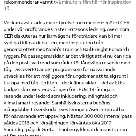
rekommenderar varmt
två minuters film här för inspiration
.
Veckan avslutades med styrelse- och medlemsmöte i CER
under vår ordförande Crister Fritzsons ledning. Även inom
CER diskuteras hur järnvägens företrädare kan bli mer
synliga i klimatdebatten, med inspiration från
genombrottet med Noah’s Train och Rail Freight Forward i
ryggen. På passagerarsidan är det viktigt att vi nu kan rida
på den positiva trend som råder för långväga resande med
tåg. DiscoverEU är det program som för närvarande
utvecklas för att möjliggöra för ungdomar att ta sig runt i
Europa med tåg. En liten – dock ännu oklar – del av EU:s
budget ska investeras årligen för i EU:s 18-åringars
resande under ledord som inkludering, mångfald och
klimatsmart resande. Samhällsvinsterna bedöms
mångdubbelt överskrida investeringen. Även Interrail har
för närvarande ett uppsving. Nästan 300 000 Interrailpass
såldes 2018 och försäljningen förväntas öka 2019.
Samtidigt pågick Greta Thunbergs klimatdemonstration