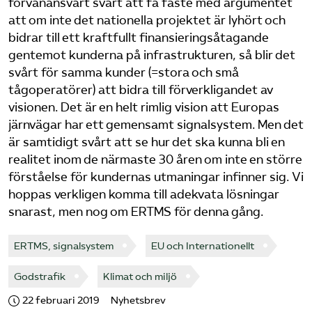
förvånansvärt svårt att få fäste med argumentet
att om inte det nationella projektet är lyhört och
Bli medlem
bidrar till ett kraftfullt finansieringsåtagande
gentemot kunderna på infrastrukturen, så blir det
Logga in på Arbetsgivarguiden
svårt för samma kunder (=stora och små
tågoperatörer) att bidra till förverkligandet av
Sök på tagforetagen.se
visionen. Det är en helt rimlig vision att Europas
järnvägar har ett gemensamt signalsystem. Men det
är samtidigt svårt att se hur det ska kunna bli en
realitet inom de närmaste 30 åren om inte en större
förståelse för kundernas utmaningar infinner sig. Vi
hoppas verkligen komma till adekvata lösningar
snarast, men nog om ERTMS för denna gång.
ERTMS, signalsystem
EU och Internationellt
Godstrafik
Klimat och miljö
22 februari 2019
Nyhetsbrev