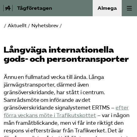
Tågföretagen
Almega
/
Aktuellt
/
Nyhetsbrev
/
Aktuellt
Reformagenda för järnvägen
Långväga internationella
gods- och persontransporter
Våra frågor
Ännu en fullmatad vecka till ända. Långa
Aktiviteter
järnvägstransporter, därmed även
gränsöverskridande, har stått i centrum.
Om oss
Samrådsmöte om införande av det
gränsöverskridande signalystemet ERTMS –
efter
Kontakt
förra veckans möte i Trafikutskottet
– var i någon
mån framåtblickande, men vi får inte riktigt den
Mina sidor (almega.se)
respons vi eftersträvar från Trafikverket. Det är