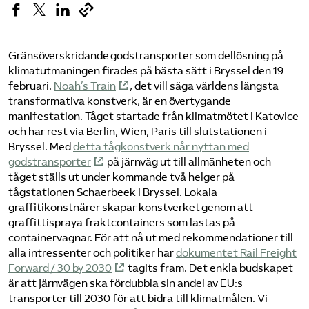
Gränsöverskridande godstransporter som dellösning på
klimatutmaningen firades på bästa sätt i Bryssel den 19
februari.
Noah’s Train
, det vill säga världens längsta
transformativa konstverk, är en övertygande
manifestation. Tåget startade från klimatmötet i Katovice
och har rest via Berlin, Wien, Paris till slutstationen i
Bryssel. Med
detta tågkonstverk når nyttan med
godstransporter
på järnväg ut till allmänheten och
tåget ställs ut under kommande två helger på
tågstationen Schaerbeek i Bryssel. Lokala
graffitikonstnärer skapar konstverket genom att
graffittispraya fraktcontainers som lastas på
containervagnar. För att nå ut med rekommendationer till
alla intressenter och politiker har
dokumentet Rail Freight
Forward / 30 by 2030
tagits fram. Det enkla budskapet
är att järnvägen ska fördubbla sin andel av EU:s
transporter till 2030 för att bidra till klimatmålen. Vi