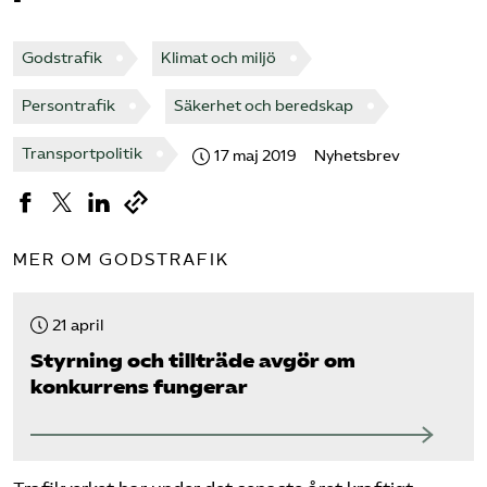
Bli medlem
Godstrafik
Klimat och miljö
Logga in på Arbetsgivarguiden
Persontrafik
Säkerhet och beredskap
Transportpolitik
17 maj 2019
Nyhetsbrev
Sök på tagforetagen.se
MER OM GODSTRAFIK
21 april
Styrning och tillträde avgör om
konkurrens fungerar