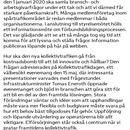
den 1 januari 2020 ska samla bransch- och
arbetsgivarfrågor under ett tak
och att vi därmed får
starkare påverkanskraft. Många medlemsföretag inom
spårtrafikområdet är redan medlemmar i båda
organisationerna. I anslutning till styrelsemötet hölls
ett informationsmöte om förbundsbildningsprocessen.
Det var glädjande att se att så många tog sig tid att
komma för att lyssna och ställa frågor. Information
publiceras löpande på här på webben.
Hur ska den nya kollektivtrafiken gå från
kostnadsbomb till att bli innovativ och hållbar? Den
frågan adresserades på Kollektivtrafikdagen, ett
välbesökt evenemang den 15 maj, där intressanta
presentationer varvades med frågestunder.
Infrastrukturminister Tomas Eneroth öppnade
evenemanget och bjöd in branschen att göra sitt för
att bli en del av den framtida lösningen. Stora
förändringar väntar och idéer som att upphandlingar
måste vara mer flexibla och budgivare måste svara på
hur ett behov bäst tillgodoses får gehör. Uppföljning
och löpande utvärdering av operatörerna blir allt
viktigare. Elförsörjningen står också i centrum när vi
pratar framtidens kollektivtrafik.