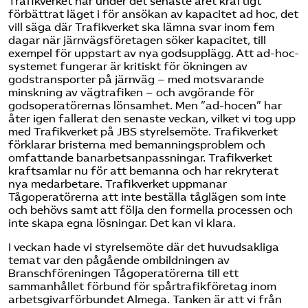
Trafikverket har under det senaste året kraftigt
förbättrat läget i för ansökan av kapacitet ad hoc, det
vill säga där Trafikverket ska lämna svar inom fem
dagar när järnvägsföretagen söker kapacitet, till
exempel för uppstart av nya godsupplägg. Att ad-hoc-
systemet fungerar är kritiskt för ökningen av
godstransporter på järnväg – med motsvarande
minskning av vägtrafiken – och avgörande för
godsoperatörernas lönsamhet. Men ”ad-hocen” har
åter igen fallerat den senaste veckan, vilket vi tog upp
med Trafikverket på JBS styrelsemöte. Trafikverket
förklarar bristerna med bemanningsproblem och
omfattande banarbetsanpassningar. Trafikverket
kraftsamlar nu för att bemanna och har rekryterat
nya medarbetare. Trafikverket uppmanar
Tågoperatörerna att inte beställa tåglägen som inte
och behövs samt att följa den formella processen och
inte skapa egna lösningar. Det kan vi klara.
I veckan hade vi styrelsemöte där det huvudsakliga
temat var den pågående ombildningen av
Branschföreningen Tågoperatörerna till ett
sammanhållet förbund för spårtrafikföretag inom
arbetsgivarförbundet Almega. Tanken är att vi
från