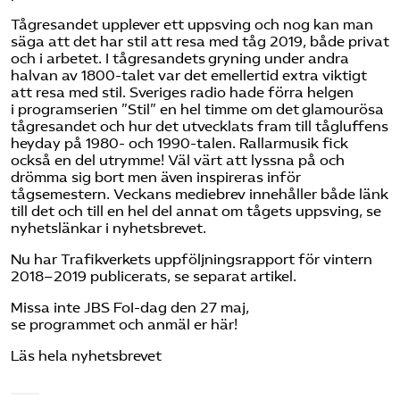
Tågresandet upplever ett uppsving och nog kan man
säga att det har stil att resa med tåg 2019, både privat
och i arbetet. I tågresandets gryning under andra
halvan av 1800-talet var det emellertid extra viktigt
att resa med stil. Sveriges radio hade förra helgen
i
programserien ”Stil”
en hel timme om det glamourösa
tågresandet och hur det utvecklats fram till tågluffens
heyday på 1980- och 1990-talen. Rallarmusik fick
också en del utrymme! Väl värt att lyssna på och
drömma sig bort men även inspireras inför
tågsemestern. Veckans mediebrev innehåller både länk
till det och till en hel del annat om tågets uppsving, se
nyhetslänkar i nyhetsbrevet.
Nu har Trafikverkets uppföljningsrapport för vintern
2018–2019 publicerats,
se separat artikel
.
Missa inte JBS FoI-dag den 27 maj,
se
programmet
och
anmäl er här
!
Läs hela nyhetsbrevet