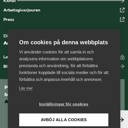
Kansli
Arbetsgivarjouren
Press
Digital kunskapsbank för arbetsgivare
Om cookies på denna webbplats
Arbetsgivarguiden
Vi använder cookies för att samla in och
Logga in
analysera information om webbplatsens
prestanda och användning, för att förbättra
Bli medlem
funktioner kopplade till sociala medier och för att
förbättra och anpassa innehåll och annonser.
Prenumerera på Tågföretagens
Läs mer
branschnyhetsbrev
Aktuell info direkt i din inkorg.
Inställningar för cookies
Anmäl dig här
AVBÖJ ALLA COOKIES