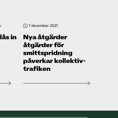
v
7 december 2021
lås in
Nya åtgärder
åtgärder för
smittspridning
påverkar kollektiv­
trafiken