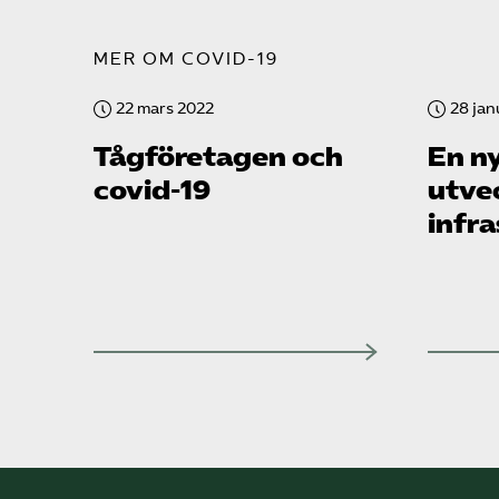
MER OM COVID-19
22 mars 2022
28 jan
Tåg­företagen och
En ny
covid-19
utve
infr