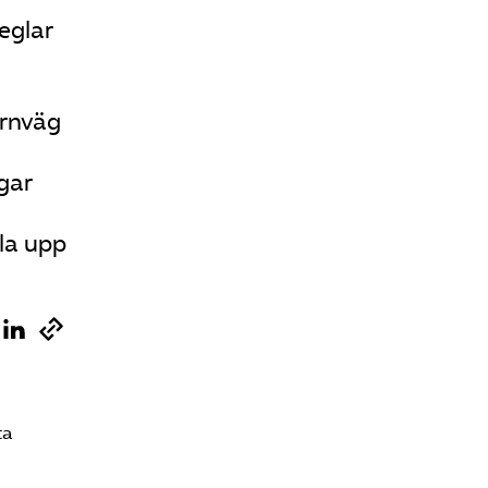
eglar
ärnväg
ngar
la upp
ta