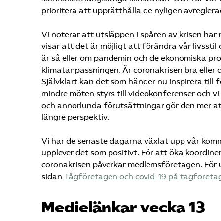
prioritera att upprätthålla de nyligen avregle
Vi noterar att utsläppen i spåren av krisen har
visar att det är möjligt att förändra vår livsst
är så eller om pandemin och de ekonomiska probl
klimatanpassningen. Är coronakrisen bra eller då
Självklart kan det som händer nu inspirera till 
mindre möten styrs till videokonferenser och vi
och annorlunda förutsättningar gör den mer att
längre perspektiv.
Vi har de senaste dagarna växlat upp vår kommu
upplever det som positivt. För att öka koordine
coronakrisen påverkar medlemsföretagen. För u
sidan
Tågföretagen och covid-19 på tagforeta
Medielänkar vecka 13