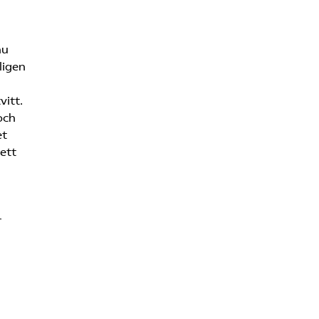
nu
ligen
vitt.
och
et
ett
r