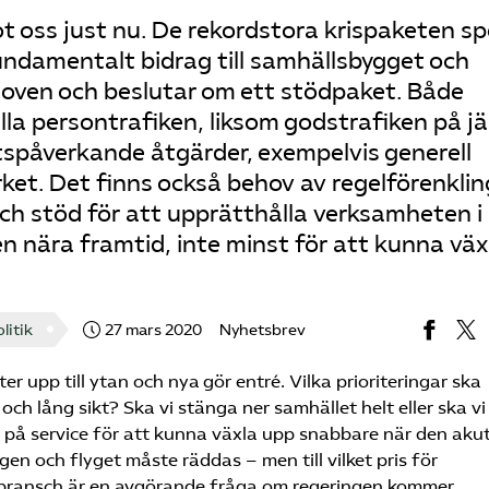
 oss just nu. De rekordstora krispaketen sp
undamentalt bidrag till samhällsbygget och
hoven och beslutar om ett stödpaket. Både
lla persontrafiken, liksom godstrafiken på j
tspåverkande åtgärder, exempelvis generell
erket. Det finns också behov av regelförenkli
ch stöd för att upprätthålla verksamheten i
n nära framtid, inte minst för att kunna väx
litik
27 mars 2020
Nyhetsbrev
er upp till ytan och nya gör entré. Vilka prioriteringar ska
och lång sikt? Ska vi stänga ner samhället helt eller ska vi
 på service för att kunna växla upp snabbare när den aku
gen och flyget måste räddas – men till vilket pris för
r bransch är en avgörande fråga om regeringen kommer