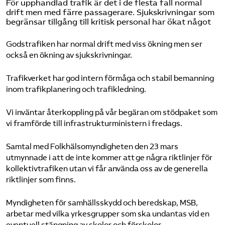
För upphandlad trafik är det i de flesta fall normal
drift men med färre passagerare. Sjukskrivningar som
begränsar tillgång till kritisk personal har ökat något
Godstrafiken har normal drift med viss ökning men ser
också en ökning av sjukskrivningar.
Trafikverket har god intern förmåga och stabil bemanning
inom trafikplanering och trafikledning.
Vi inväntar återkoppling på vår begäran om stödpaket som
vi framförde till infrastrukturministern i fredags.
Samtal med Folkhälsomyndigheten den 23 mars
utmynnade i att de inte kommer att ge några riktlinjer för
kollektivtrafiken utan vi får använda oss av de generella
riktlinjer som finns.
Myndigheten för samhällsskydd och beredskap, MSB,
arbetar med vilka yrkesgrupper som ska undantas vid en
eventuell stängning av skolor och förskolor.