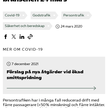
Bli medlem
Covid-19
Godstrafik
Persontrafik
Logga in på Arbetsgivarguiden
Säkerhet och beredskap
24 mars 2020
Sök på tagforetagen.se
MER OM COVID-19
7 december 2021
Förslag på nya åtgärder vid ökad
smittspridning
Persontrafiken har i många fall reducerad drift med
färre passagerare (+50% minskning) och färre intäkter.