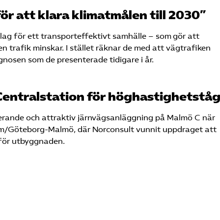
ör att klara klimatmålen till 2030”
slag för ett transporteffektivt samhälle – som gör att
 trafik minskar. I stället räknar de med att vägtrafiken
gnosen som de presenterade tidigare i år.
entralstation för höghastighetstå
ngerande och attraktiv järnvägsanläggning på Malmö C när
lm/Göteborg-Malmö, där Norconsult vunnit uppdraget att
för utbyggnaden.