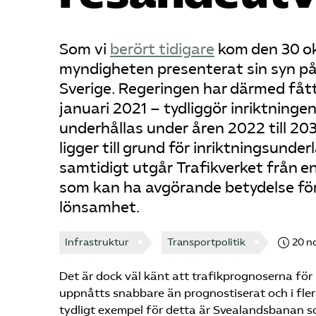
Som vi
berört tidigare
kom den 30 o
myndigheten presenterat sin syn på 
Sverige. Regeringen har därmed fått
januari 2021 – tydliggör inriktninge
underhållas under åren 2022 till 203
ligger till grund för inriktningsund
samtidigt utgår Trafikverket från e
som kan ha avgörande betydelse fö
lönsamhet.
Infrastruktur
Transportpolitik
20 n
Det är dock väl känt att trafikprognoserna fö
uppnåtts snabbare än prognostiserat och i fler
tydligt exempel för detta är Svealandsbanan 