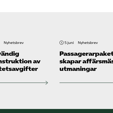
Nyhetsbrev
5 juni
Nyhetsbrev
ändig
Passagerarpake
nstruktion av
skapar affärsmä
tetsavgifter
utmaningar