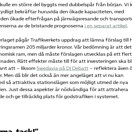
skulle en större del byggts med dubbelspår från början. Vi 
t tydligt bekräftar huruvida den ökade kapaciteten, med
 den ökade efterfrågan på järnvägsresande och transport
kvenserna av de bristande prognoserna
i en separat artikel
.
rlaget pågår Trafikverkets uppdrag att lämna förslag till 
ingsramen 205 miljarder kronor. Vår bedömning är att det
onomisk ram, men då måste förslagen utvecklas på ett flert
tnaden. Rätt effekter måste till för att investeringen ska bl
ant att – liksom
Swedavia på DI Debatt
– reflektera även 
. Men då blir det också än mer angeläget att vi nu kan
d så attraktiva stationslägen som möjligt utmed de nya
en. Just dessa aspekter är nödvändiga för att attrahera
 och ge tillräcklig plats för godstrafiken i systemet.
rna, tack!”