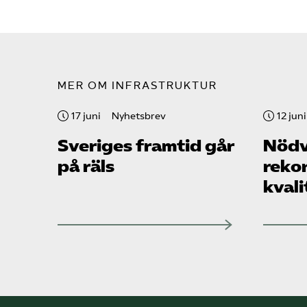
MER OM INFRASTRUKTUR
17 juni
Nyhetsbrev
12 juni
Sveriges framtid går
Nödv
på räls
reko
kvali