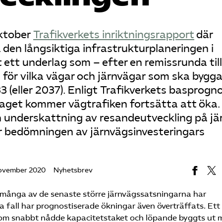
ktober
Trafikverkets inriktningsrapport
där
den långsiktiga infrastrukturplaneringen i
 ett underlag som – efter en remissrunda till
n för vilka vägar och järnvägar som ska bygg
3 (eller 2037). Enligt Trafikverkets basprog
erlaget kommer vägtrafiken fortsätta att öka
n underskattning av resandeutveckling på jä
r bedömningen av järnvägsinvesteringars
ovember 2020
Nyhetsbrev
r många av de senaste större järnvägssatsningarna har
a fall har prognostiserade ökningar även överträffats. Ett
som snabbt nådde kapacitetstaket och löpande byggts ut 