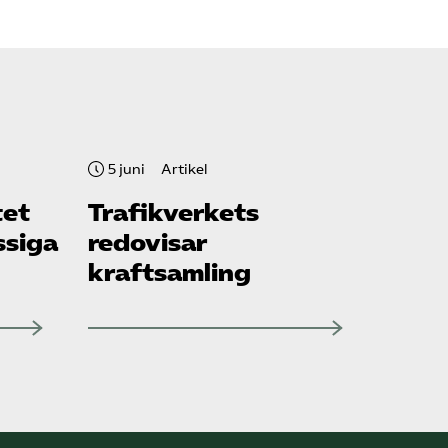
5 juni
Artikel
tet
Trafikverkets
ssiga
redovisar
kraftsamling