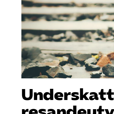
Underskatt
resande­ut