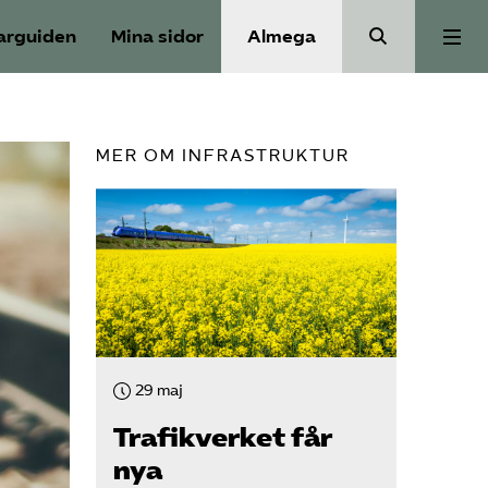
arguiden
Mina sidor
Almega
Aktuellt
MER OM INFRASTRUKTUR
Reformagenda för järnvägen
Våra frågor
Aktiviteter
29 maj
Om oss
Trafikverket får
nya