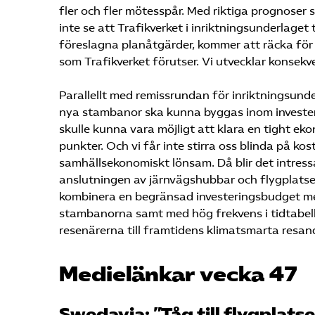
fler och fler mötesspår. Med riktiga prognoser 
inte se att Trafikverket i inriktningsunderlage
föreslagna planåtgärder, kommer att räcka för
som Trafikverket förutser. Vi utvecklar konse
Parallellt med remissrundan för inriktningsunde
nya stambanor ska kunna byggas inom invester
skulle kunna vara möjligt att klara en tight ek
punkter. Och vi får inte stirra oss blinda på kos
samhällsekonomiskt lönsam. Då blir det intress
anslutningen av järnvägshubbar och flygplatser
kombinera en begränsad investeringsbudget me
stambanorna samt med hög frekvens i tidtabell
resenärerna till framtidens klimatsmarta resande
Medielänkar vecka 47
Swedavia: ”Tåg till flygplatse