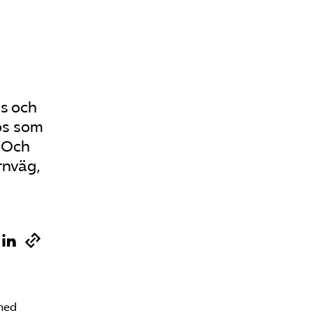
as och
nos som
. Och
rnväg,
med