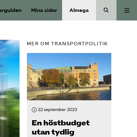
arguiden
Mina sidor
Almega
Aktuellt
MER OM TRANSPORTPOLITIK
Reformagenda för järnvägen
Våra frågor
Aktiviteter
22 september 2023
Om oss
En höstbudget
utan tydlig