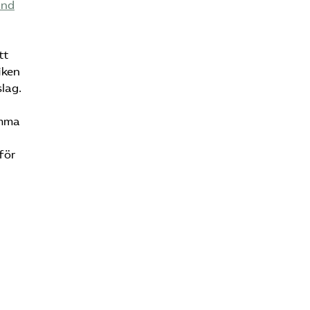
and
tt
iken
lag.
omma
för