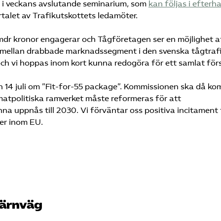
ch i veckans avslutande seminarium, som
kan följas i efterh
rtalet av Trafikutskottets ledamöter.
mdr kronor engagerar och Tågföretagen ser en möjlighet a
ng mellan drabbade marknadssegment i den svenska tågtraf
ch vi hoppas inom kort kunna redogöra för ett samlat förs
14 juli om ”Fit-for-55 package”. Kommissionen ska då k
matpolitiska ramverket måste reformeras för att
a uppnås till 2030. Vi förväntar oss positiva incitament 
er inom EU.
järnväg