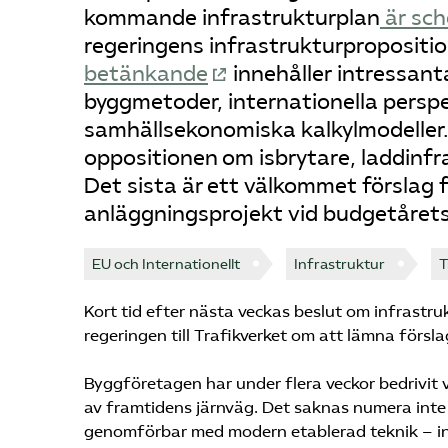
kommande infrastrukturplan
är sch
regeringens infrastrukturpropositio
betänkande
innehåller intressan
byggmetoder, internationella persp
samhällsekonomiska kalkylmodeller. 
oppositionen om isbrytare, laddinfra
Det sista är ett välkommet förslag 
anläggningsprojekt vid budgetårets 
EU och Internationellt
Infrastruktur
T
Kort tid efter nästa veckas beslut om infrastru
regeringen till Trafikverket om att lämna försla
Byggföretagen har under flera veckor bedrivit 
av framtidens järnväg. Det saknas numera inte
genomförbar med modern etablerad teknik – in