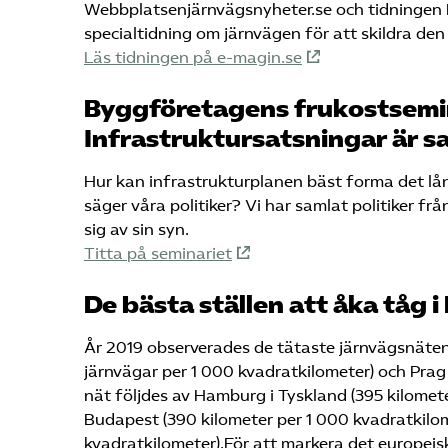
Webbplatsenjärnvägsnyheter.se och tidningen N
specialtidning om järnvägen för att skildra de
Läs tidningen på e-magin.se
Byggföretagens frukostsemin
Infrastruktursatsningar är 
Hur kan infrastrukturplanen bäst forma det lå
säger våra politiker? Vi har samlat politiker fr
sig av sin syn.
Titta på seminariet
De bästa ställen att åka tåg i
År 2019 observerades de tätaste järnvägsnäten i
järnvägar per 1 000 kvadratkilometer) och Prag 
nät följdes av Hamburg i Tyskland (395 kilome
Budapest (390 kilometer per 1 000 kvadratkilom
kvadratkilometer).För att markera det europei