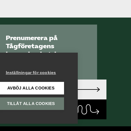
Prenumerera på
Tågföretagens
branschnyhetsbrev
Aktuell info direkt i
din inkorg.
Inställningar för cookies
AVBÖJ ALLA COOKIES
Anmäl dig här
TILLÅT ALLA COOKIES
Läs
nyhetsbrev