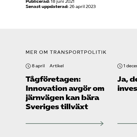
Publicerad:
18 juni 2021
Senast uppdaterad:
26 april 2023
MER OM TRANSPORTPOLITIK
8 april
Artikel
1 dec
Tåg­företagen:
Ja, d
Innovation avgör om
inves
järnvägen kan bära
Sveriges tillväxt