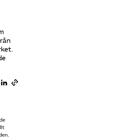
om
från
rket.
de
nde
lt
den.