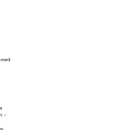
a med
sa
n –
os