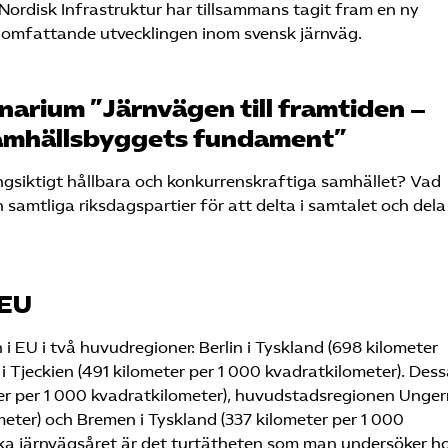
ordisk Infrastruktur har tillsammans tagit fram en ny
n omfattande utvecklingen inom svensk järnväg.
arium ”Järnvägen till framtiden –
samhällsbyggets fundament”
ngsiktigt hållbara och konkurrenskraftiga samhället? Vad
ån samtliga riksdagspartier för att delta i samtalet och del
 EU
 EU i två huvudregioner: Berlin i Tyskland (698 kilometer
i Tjeckien (491 kilometer per 1 000 kvadratkilometer). Des
ter per 1 000 kvadratkilometer), huvudstadsregionen Unger
eter) och Bremen i Tyskland (337 kilometer per 1 000
ska järnvägsåret är det turtätheten som man undersöker h