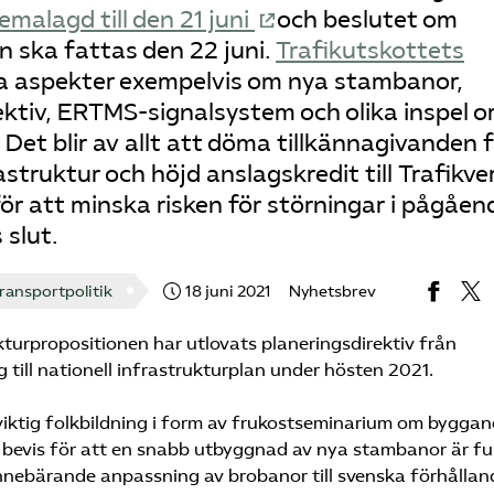
emalagd till den 21 juni
och beslutet om
n ska fattas den 22 juni.
Trafikutskottets
ta aspekter exempelvis om nya stambanor,
ektiv, ERTMS-signalsystem och olika inspel 
Det blir av allt att döma tillkännagivanden 
struktur och höjd anslagskredit till Trafikve
för att minska risken för störningar i pågåen
slut.
ransportpolitik
18 juni 2021
Nyhetsbrev
kturpropositionen har utlovats planeringsdirektiv från
g till nationell infrastrukturplan under hösten 2021.
viktig folkbildning i form av frukostseminarium om bygga
 bevis för att en snabb utbyggnad av nya stambanor är ful
nebärande anpassning av brobanor till svenska förhållan