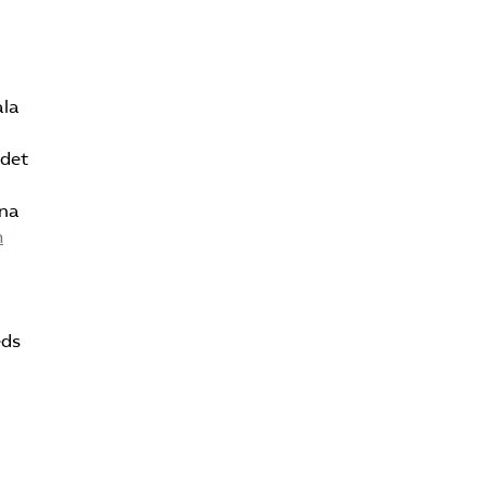
ala
 det
rna
m
eds