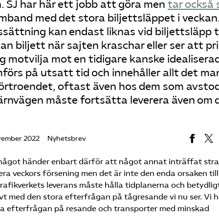
 SJ har här ett jobb att göra men
tar också 
amband med det stora biljettsläppet i veckan
ättning kan endast liknas vid biljettsläpp ti
an biljett när sajten kraschar eller ser att pr
ig motvilja mot en tidigare kanske idealisera
rs på utsatt tid och innehåller allt det man
 förtroendet, oftast även hos dem som avsto
. Järnvägen måste fortsätta leverera även om 
vember 2022
Nyhetsbrev
tt något händer enbart därför att något annat inträffat str
era veckors försening men det är inte den enda orsaken till
rafikverkets leverans måste hålla tidplanerna och betydlig
tivt med den stora efterfrågan på tågresande vi nu ser. Vi h
ora efterfrågan på resande och transporter med minskad