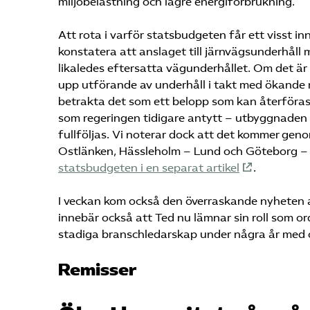
miljöbelastning och lägre energiförbrukning.
Att rota i varför statsbudgeten får ett visst inn
konstatera att anslaget till järnvägsunderhåll 
likaledes eftersatta vägunderhållet. Om det är
upp utförande av underhåll i takt med ökande m
betrakta det som ett belopp som kan återföra
som regeringen tidigare antytt – utbyggnaden
fullföljas. Vi noterar dock att det kommer gen
Ostlänken, Hässleholm – Lund och Göteborg – B
statsbudgeten i en separat artikel
.
I veckan kom också den överraskande nyheten 
innebär också att Ted nu lämnar sin roll som o
stadiga branschledarskap under några år med o
Remisser