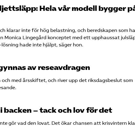
iljettsläpp: Hela vår modell bygger p
h klarar inte för hög belastning, och beredskapen som h
vd:n Monica Lingegård konceptet med ett upphaussat julslä
-lösning hade inte hjälpt, säger hon.
 gynnas av reseavdragen
ån och med årsskiftet, och river upp det riksdagsbeslut som
esande.
 backen – tack och lov för det
te gör vad den lovat. Det ökar chansen att krisvintern kl