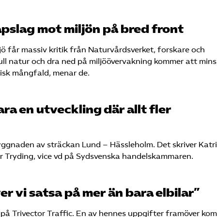
åpslag mot miljön på bred front
jö får massiv kritik från Naturvårdsverket, forskare och
efull natur och dra ned på miljöövervakning kommer att min
gisk mångfald, menar de.
lara en utveckling där allt fler
yggnaden av sträckan Lund – Hässleholm. Det skriver Katr
er Tryding, vice vd på Sydsvenska handelskammaren.
r vi satsa på mer än bara elbilar”
 på Trivector Traffic. En av hennes uppgifter framöver ko