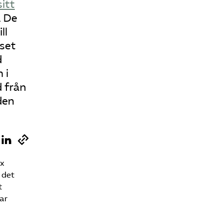
sitt
. De
ll
iset
d
 i
d från
den
ax
 det
t
ar