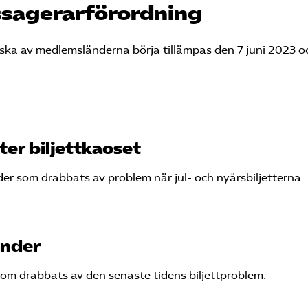
ssagerarförordning
ska av medlemsländerna börja tillämpas den 7 juni 2023 o
er biljettkaoset
er som drabbats av problem när jul- och nyårsbiljetterna
under
som drabbats av den senaste tidens biljettproblem.