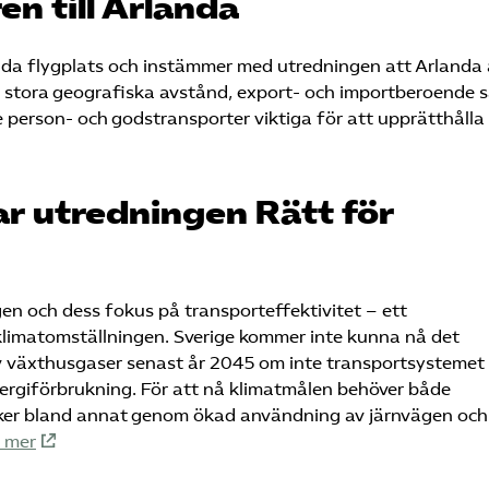
n till Arlanda
a flygplats och instämmer med utredningen att Arlanda 
es stora geografiska avstånd, export- och importberoende 
 person- och godstransporter viktiga för att upprätthålla
r utredningen Rätt för
en och dess fokus på transporteffektivitet – ett
r klimatomställningen. Sverige kommer inte kunna nå det
v växthusgaser senast år 2045 om inte transportsystemet
nergiförbrukning. För att nå klimatmålen behöver både
a sker bland annat genom ökad användning av järnvägen och
 mer