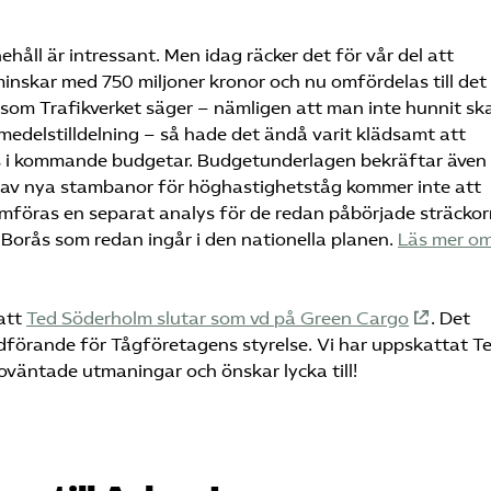
ehåll är intressant. Men idag räcker det för vår del att
minskar med 750 miljoner kronor och nu omfördelas till det
 som Trafikverket säger – nämligen att man inte hunnit sk
edelstilldelning – så hade det ändå varit klädsamt att
s i kommande budgetar. Budgetunderlagen bekräftar även
 av nya stambanor för höghastighetståg kommer inte att
omföras en separat analys för de redan påbörjade sträcko
orås som redan ingår i den nationella planen.
Läs mer o
att
Ted Söderholm slutar som vd på Green Cargo
. Det
rdförande för Tågföretagens styrelse. Vi har uppskattat T
väntade utmaningar och önskar lycka till!