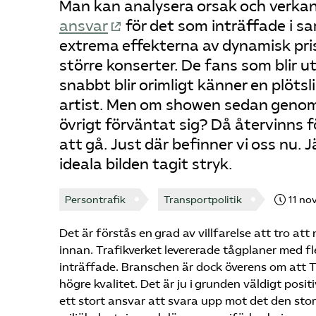
Man kan analysera orsak och verkan.
ansvar
för det som inträffade i s
extrema effekterna av dynamisk priss
större konserter. De fans som blir ut
snabbt blir orimligt känner en plötsl
artist. Men om showen sedan genomfö
övrigt förväntat sig? Då återvinns
att gå. Just där befinner vi oss nu
ideala bilden tagit stryk.
Persontrafik
Transportpolitik
11 no
Det är förstås en grad av villfarelse att tro a
innan. Trafikverket levererade tågplaner med fl
inträffade. Branschen är dock överens om att T
högre kvalitet. Det är ju i grunden väldigt posi
ett stort ansvar att svara upp mot det den st