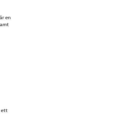
är en
samt
 ett