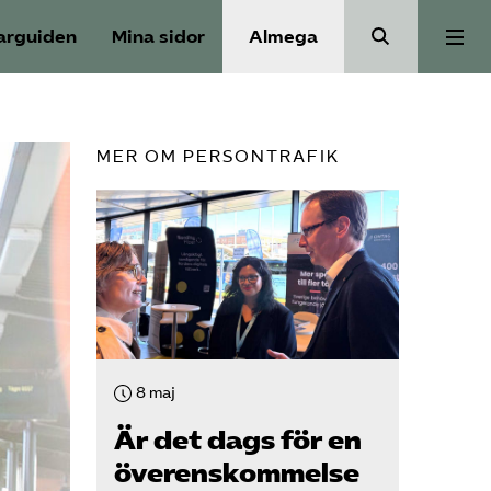
arguiden
Mina sidor
Almega
Aktuellt
MER OM PERSONTRAFIK
Reformagenda för järnvägen
Våra frågor
Aktiviteter
8 maj
Om oss
Är det dags för en
överenskommelse