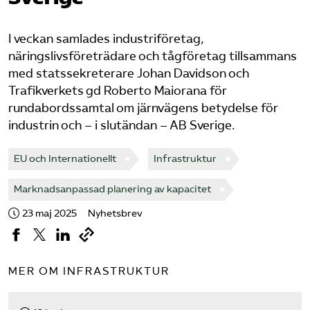
Bli medlem
I veckan samlades industriföretag,
näringslivsföreträdare och tågföretag tillsammans
Logga in på Arbetsgivarguiden
med statssekreterare Johan Davidson och
Trafikverkets gd Roberto Maiorana för
Sök på tagforetagen.se
rundabordssamtal om järnvägens betydelse för
industrin och – i slutändan – AB Sverige.
EU och Internationellt
Infrastruktur
Marknadsanpassad planering av kapacitet
23 maj 2025
Nyhetsbrev
MER OM INFRASTRUKTUR