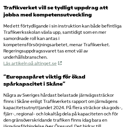
Trafikverket vill se tydligt uppdrag att
jobba med kompetensutveckling
Med ett förtydligande i sin instruktion kan både befintliga
Trafikverksskolan växla upp, samtidigt som en mer
samordnade roll kan antas i
kompetensförsörjningsarbetet, menar Trafikverket.
Regeringsuppdragssvaret tas emot väl av
underhållsbranschen.
Läs artikeln på altinget.se
”Europaspåret viktig för ökad
spårkapacitet i Skåne”
Några av Sveriges hårdast belastade järnvägssträckor
finns i Skåne enligt Trafikverkets rapport om järnvägens
kapacitetsutnyttjandet 2024. På flera sträckor ska gods-,
fjärr-, regional- och lokaltåg dela på kapaciteten och för
den gränsöverskridande trafiken finns idag bara en
järnvägsförbindelse över Öresund. Det bidrar till