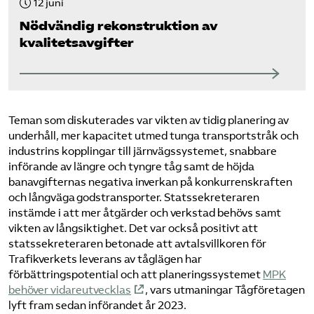
12 juni
Nödvändig rekonstruktion av
kvalitetsavgifter
Teman som diskuterades var vikten av tidig planering av
underhåll, mer kapacitet utmed tunga transportstråk och
industrins kopplingar till järnvägssystemet, snabbare
införande av längre och tyngre tåg samt de höjda
banavgifternas negativa inverkan på konkurrenskraften
och långväga godstransporter. Statssekreteraren
instämde i att mer åtgärder och verkstad behövs samt
vikten av långsiktighet. Det var också positivt att
statssekreteraren betonade att avtalsvillkoren för
Trafikverkets leverans av tåglägen har
förbättringspotential och att planeringssystemet
MPK
behöver vidareutvecklas
, vars utmaningar Tågföretagen
lyft fram sedan införandet år 2023.