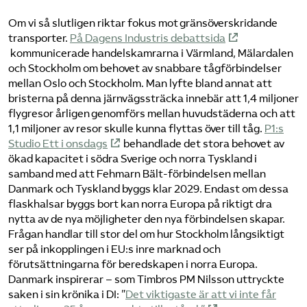
Om vi så slutligen riktar fokus mot gränsöverskridande
transporter.
På Dagens Industris debattsida
kommunicerade handelskamrarna i Värmland, Mälardalen
och Stockholm om behovet av snabbare tågförbindelser
mellan Oslo och Stockholm. Man lyfte bland annat att
bristerna på denna järnvägssträcka innebär att 1,4 miljoner
flygresor årligen genomförs mellan huvudstäderna och att
1,1 miljoner av resor skulle kunna flyttas över till tåg.
P1:s
Studio Ett i onsdags
behandlade det stora behovet av
ökad kapacitet i södra Sverige och norra Tyskland i
samband med att Fehmarn Bält-förbindelsen mellan
Danmark och Tyskland byggs klar 2029. Endast om dessa
flaskhalsar byggs bort kan norra Europa på riktigt dra
nytta av de nya möjligheter den nya förbindelsen skapar.
Frågan handlar till stor del om hur Stockholm långsiktigt
ser på inkopplingen i EU:s inre marknad och
förutsättningarna för beredskapen i norra Europa.
Danmark inspirerar – som Timbros PM Nilsson uttryckte
saken i sin krönika i DI: ”
Det viktigaste är att vi inte får