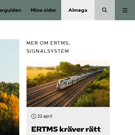
arguiden
Mina sidor
Almega
Aktuellt
MER OM ERTMS,
SIGNALSYSTEM
Reformagenda för järnvägen
Våra frågor
Aktiviteter
Om oss
22 april
ERTMS kräver rätt