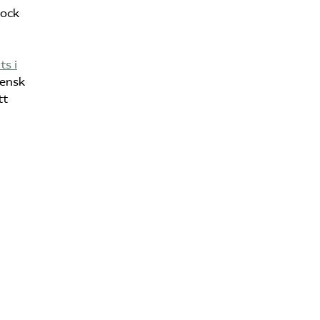
Dock
ts i
vensk
tt
i