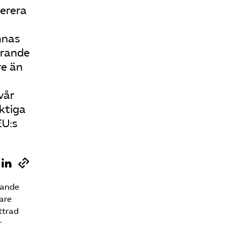
verera
mnas
örande
re än
vår
iktiga
EU:s
mande
are
ättrad
r