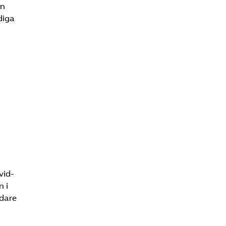
an
diga
vid-
 i
edare