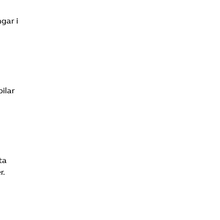
gar i
ilar
ta
r.