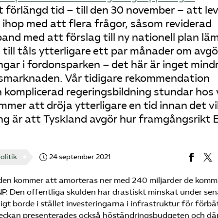
 förlängd tid – till den 30 november – att le
t ihop med att flera frågor, såsom reviderad
and med att förslag till ny nationell plan lä
 till tåls ytterligare ett par månader om avg
ingar i fordonsparken – det här är inget mind
gsmarknaden. Vår tidigare rekommendation
en komplicerad regeringsbildning stundar hos 
mmer att dröja ytterligare en tid innan det v
ng är att Tyskland avgör hur framgångsrikt 
olitik
24 september 2021
lden kommer att amorteras ner med 240 miljarder de kom
NP. Den offentliga skulden har drastiskt minskat under sen
digt borde i stället investeringarna i infrastruktur för förb
 veckan presenterades också höständringsbudgeten och dä