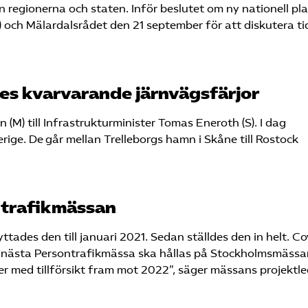
n regionerna och staten. Inför beslutet om ny nationell pl
 och Mälardalsrådet den 21 september för att diskutera ti
es kvarvarande järnvägsfärjor
(M) till Infrastrukturminister Tomas Eneroth (S). I dag
verige. De går mellan Trelleborgs hamn i Skåne till Rostock
ontrafikmässan
tades den till januari 2021. Sedan ställdes den in helt. Co
t nästa Persontrafikmässa ska hållas på Stockholmsmässan
 ser med tillförsikt fram mot 2022”, säger mässans projektl