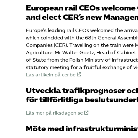
European rail CEOs welcome
and elect CER’s new Manage
Europe’s leading rail CEOs welcomed the arriv
which coincided with the 68th General Assemb
Companies (CER). Travelling on the train were
Agriculture, Mr Walter Goetz, Head of Cabinet 
of State from the Polish Ministry of Infrastruc
statutory meeting for a fruitful exchange of vi
Läs artikeln på cer.be
Utveckla trafikprognoser o
för tillförlitliga beslutsunder
Läs mer på riksdagen.se
Möte med infrastrukturminis