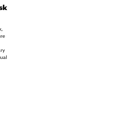
sk
k,
ure
ary
nual