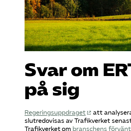
Svar om ER
på sig
Regeringsuppdraget
att analyser
slutredovisas av Trafikverket senas
Trafikverket om
branschens förvänt