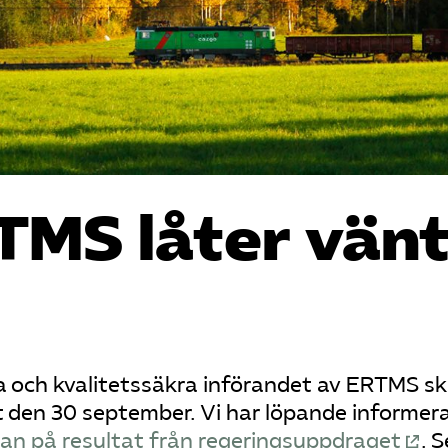
TMS låter vän
a och kvalitetssäkra införandet av ERTMS sk
t den 30 september. Vi har löpande informer
an på resultat från regeringsuppdraget
. S