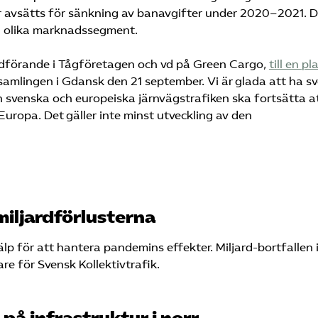
nor avsätts för sänkning av banavgifter under 2020–2021. 
n olika marknadssegment.
ordförande i Tågföretagen och vd på Green Cargo,
till en pla
rsamlingen i Gdansk den 21 september. Vi är glada att ha s
en svenska och europeiska järnvägstrafiken ska fortsätta a
Europa. Det gäller inte minst utveckling av den
 miljardförlusterna
älp för att hantera pandemins effekter. Miljard-bortfallen 
re för Svensk Kollektivtrafik.
å infrastruktur i norr