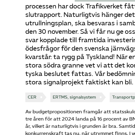
processen har dock Trafikverket fått
slutrapport. Naturligtvis hänger de
utrullningsplan, ska besvaras i samb
den 30 november. Så vi får nu ge oss
svar kopplade till framtida invester
ödesfrågor för den svenska järnvä
kvarstår: ta rygg på Tyskland! När 
stora södra granne vet vi att det ko
tyska beslutet fattas. Vår bedömni
stora signalprojekt faktiskt kan bli.
CER
ERTMS, signalsystem
Transportp
Av budgetpropositionen framgår att statssku
tre åren för att 2024 landa på 16 procent av B
år, vilket är naturligtvis i grunden är bra. Samti
konkurrenskraft tas nu, när utrymmet finns. I