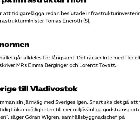
r att tidigarelägga redan beslutade infrastrukturinvesterin
frastrukturminister Tomas Eneroth (S).
ilnormen
llet går alldeles för långsamt. Det räcker inte med fler elb
skriver MP:s Emma Berginger och Lorentz Tovatt.
rige till Vladivostok
samman sin järnväg med Sveriges igen. Snart ska det gå att 
idigt ökar möjligheten till mer miljövänliga godstransporte
ningen”, säger Göran Wigren, samhällsbyggnadschef på