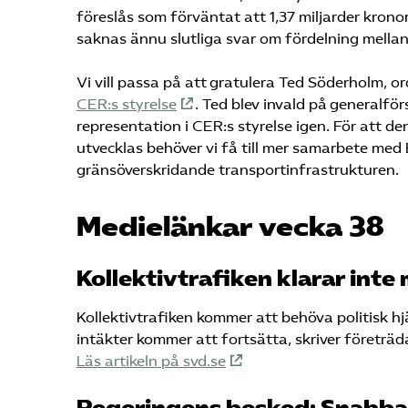
föreslås som förväntat att 1,37 miljarder kro
saknas ännu slutliga svar om fördelning mella
Vi vill passa på att gratulera Ted Söderholm, 
CER:s styrelse
. Ted blev invald på generalfö
representation i CER:s styrelse igen. För att d
utvecklas behöver vi få till mer samarbete med 
gränsöverskridande transportinfrastrukturen.
Medielänkar vecka 38
Kollektivtrafiken klarar inte
Kollektivtrafiken kommer att behöva politisk hj
intäkter kommer att fortsätta, skriver företräda
Läs artikeln på svd.se
Regeringens besked: Snabba p