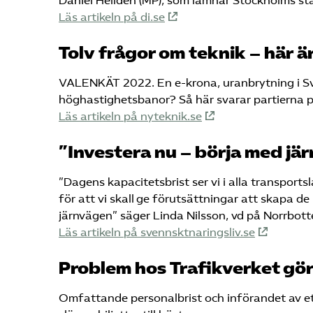
Daniel Helldén (MP), som lämnar Stockholms stad
Läs artikeln på di.se
Tolv frågor om teknik – här ä
VALENKÄT 2022. En e-krona, uranbrytning i Sve
höghastighetsbanor? Så här svarar partierna på
Läs artikeln på nyteknik.se
”Investera nu – börja med jä
”Dagens kapacitetsbrist ser vi i alla transports
för att vi skall ge förutsättningar att skapa 
järnvägen” säger Linda Nilsson, vd på Norrbo
Läs artikeln på svennsktnaringsliv.se
Problem hos Trafikverket gör 
Omfattande personalbrist och införandet av ett