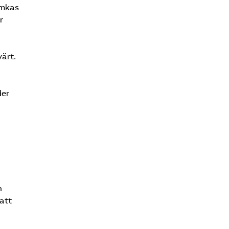
amkas
r
värt.
der
h
 att