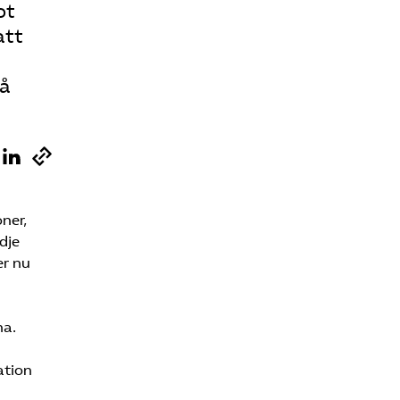
ot
att
på
ner,
dje
er nu
na.
ation