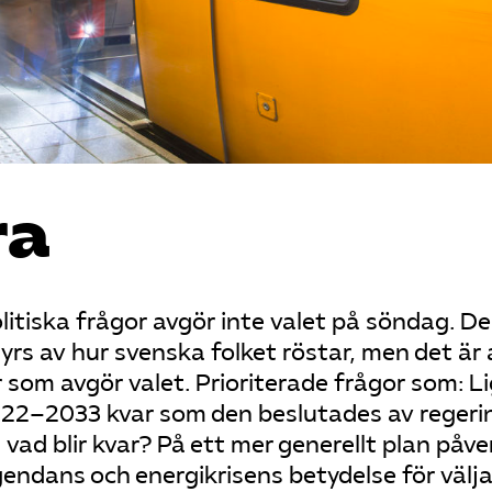
ra
tiska frågor avgör inte valet på söndag. De
tyrs av hur svenska folket röstar, men det är
r som avgör valet. Prioriterade frågor som: L
022–2033 kvar som den beslutades av regeri
l, vad blir kvar? På ett mer generellt plan påv
endans och energikrisens betydelse för välj