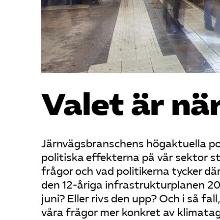
Valet är nä
Järnvägsbranschens högaktuella poli
politiska effekterna på vår sektor s
frågor och vad politikerna tycker dä
den 12-åriga infrastrukturplanen 2
juni? Eller rivs den upp? Och i så fal
våra frågor mer konkret av klimatag