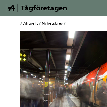
Tågföretagen
/
Aktuellt
/
Nyhetsbrev
/