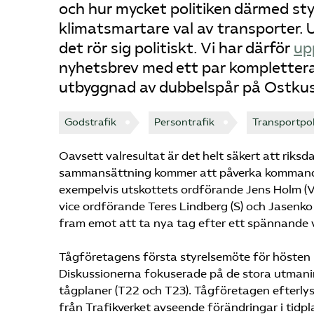
och hur mycket politiken därmed st
klimatsmartare val av transporter. U
det rör sig politiskt. Vi har därför
up
nyhetsbrev med ett par komplettera
utbyggnad av dubbelspår på Ostku
Godstrafik
Persontrafik
Transportpol
Oavsett valresultat är det helt säkert att riks
sammansättning kommer att påverka kommande m
exempelvis utskottets ordförande Jens Holm (V)
vice ordförande Teres Lindberg (S) och Jasenko O
fram emot att ta nya tag efter ett spännande 
Tågföretagens första styrelsemöte för hösten 
Diskussionerna fokuserade på de stora utman
tågplaner (T22 och T23). Tågföretagen efterly
från Trafikverket avseende förändringar i tidpl