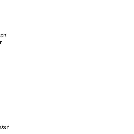
ten
r
daten