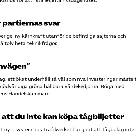
shus för att i stället inta riksdagshuset.
r partiernas svar
rige, ny kärnkraft utanför de befintliga sajterna och
 tolv heta teknikfrågor.
rnvägen”
lag, ett ökat underhåll så väl som nya investeringar måste ti
de nödvändiga gröna hållbara värdekedjorna. Börja med
ttens Handelskammare.
att du inte kan köpa tågbiljetter
 nytt system hos Trafikverket har gjort att tågbolag inte