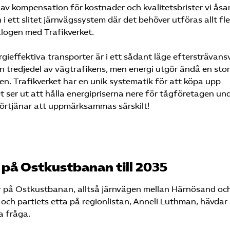
 av kompensation för kostnader och kvalitetsbrister vi ås
ett slitet järnvägssystem där det behöver utföras allt fle
alogen med Trafikverket.
ergieffektiva transporter är i ett sådant läge eftersträvans
 tredjedel av vägtrafikens, men energi utgör ändå en stor
n. Trafikverket har en unik systematik för att köpa upp
et ser ut att hålla energipriserna nere för tågföretagen un
örtjänar att uppmärksammas särskilt!
 på Ostkustbanan till 2035
spår på Ostkustbanan, alltså järnvägen mellan Härnösand oc
en och partiets etta på regionlistan, Anneli Luthman, hävdar
a fråga.