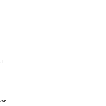
ll
 kan