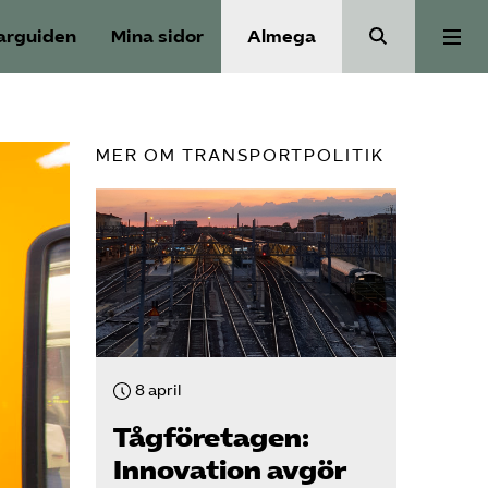
arguiden
Mina sidor
Almega
Aktuellt
MER OM TRANSPORTPOLITIK
Reformagenda för järnvägen
Våra frågor
Aktiviteter
8 april
Om oss
Tåg­företagen:
Innovation avgör