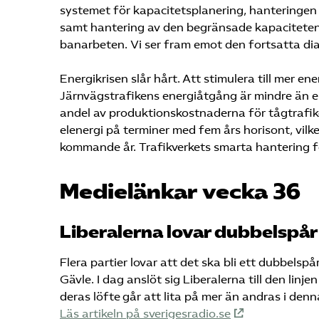
systemet för kapacitetsplanering, hanteringen
samt hantering av den begränsade kapaciteten i 
banarbeten. Vi ser fram emot den fortsatta di
Energikrisen slår hårt. Att stimulera till mer en
Järnvägstrafikens energiåtgång är mindre än en
andel av produktionskostnaderna för tågtrafike
elenergi på terminer med fem års horisont, vilk
kommande år. Trafikverkets smarta hantering f
Medielänkar vecka 36
Liberalerna lovar dubbelspår
Flera partier lovar att det ska bli ett dubbel
Gävle. I dag anslöt sig Liberalerna till den linj
deras löfte går att lita på mer än andras i denn
Läs artikeln på sverigesradio.se