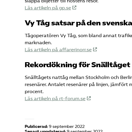
släppa biljetter till höstens resor.
Läs artikeln på gp.se
Vy Tåg satsar på den svens
Tågoperatören Vy Tåg, som bland annat trafiker
marknaden.
Läs artikeln på affarerinorr.se
Rekordökning för Snälltåget
Snälltågets nattåg mellan Stockholm och Berli
resenärer. Antalet resenärer på linjen, jämfört
procent.
Läs artikeln på rt-forum.se
Publicerad:
9 september 2022
Senast uppdaterad:
9 september 2022