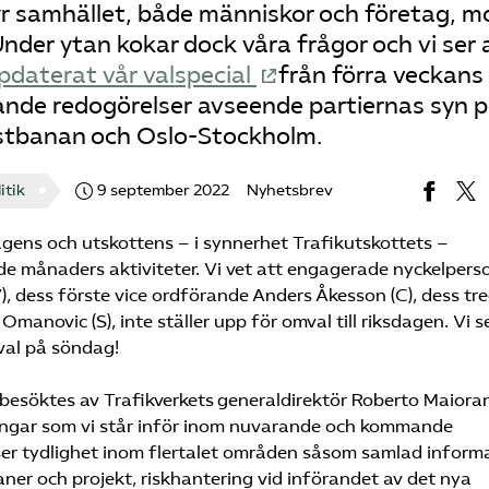
yr samhället, både människor och företag, m
nder ytan kokar dock våra frågor och vi ser 
pdaterat vår valspecial
från förra veckans
nde redogörelser avseende partiernas syn 
stbanan och Oslo-Stockholm.
itik
9 september 2022
Nyhetsbrev
dagens och utskottens – i synnerhet Trafikutskottets –
ånaders aktiviteter. Vi vet att engagerade nyckelperso
, dess förste vice ordförande Anders Åkesson (C), dess tre
manovic (S), inte ställer upp för omval till riksdagen. Vi s
val på söndag!
besöktes av Trafikverkets generaldirektör Roberto Maiora
ingar som vi står inför inom nuvarande och kommande
ser tydlighet inom flertalet områden såsom samlad inform
aner och projekt, riskhantering vid införandet av det nya