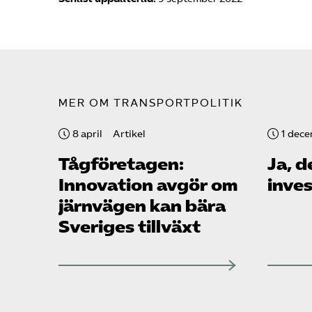
MER OM TRANSPORTPOLITIK
8 april
Artikel
1 dec
Tåg­företagen:
Ja, d
Innovation avgör om
inves
järnvägen kan bära
Sveriges tillväxt