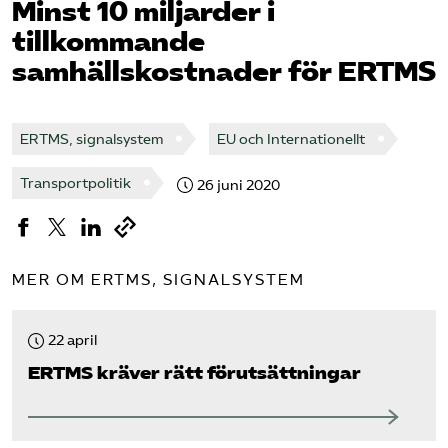
Minst 10 miljarder i
tillkommande
Bli medlem
samhällskostnader för ERTMS
Logga in på Arbetsgivarguiden
ERTMS, signalsystem
EU och Internationellt
Sök på tagforetagen.se
Transportpolitik
26 juni 2020
MER OM ERTMS, SIGNALSYSTEM
22 april
ERTMS kräver rätt förutsättningar