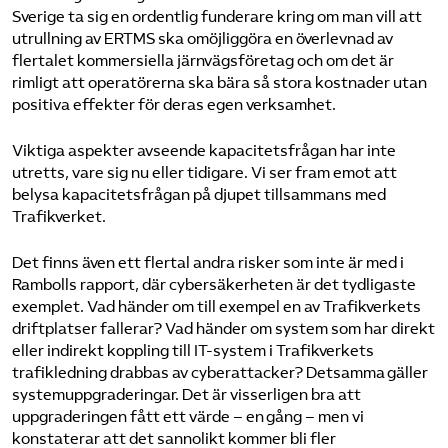
Sverige ta sig en ordentlig funderare kring om man vill att
utrullning av ERTMS ska omöjliggöra en överlevnad av
flertalet kommersiella järnvägsföretag och om det är
rimligt att operatörerna ska bära så stora kostnader utan
positiva effekter för deras egen verksamhet.
Viktiga aspekter avseende kapacitetsfrågan har inte
utretts, vare sig nu eller tidigare. Vi ser fram emot att
belysa kapacitetsfrågan på djupet tillsammans med
Trafikverket.
Det finns även ett flertal andra risker som inte är med i
Rambolls rapport, där cybersäkerheten är det tydligaste
exemplet. Vad händer om till exempel en av Trafikverkets
driftplatser fallerar? Vad händer om system som har direkt
eller indirekt koppling till IT-system i Trafikverkets
trafikledning drabbas av cyberattacker? Detsamma gäller
systemuppgraderingar. Det är visserligen bra att
uppgraderingen fått ett värde – en gång – men vi
konstaterar att det sannolikt kommer bli fler