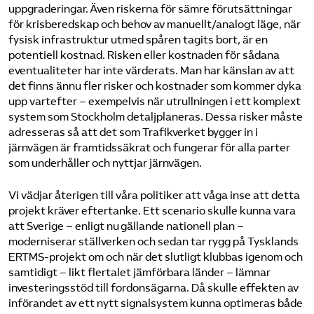
uppgraderingar. Även riskerna för sämre förutsättningar
för krisberedskap och behov av manuellt/analogt läge, när
fysisk infrastruktur utmed spåren tagits bort, är en
potentiell kostnad. Risken eller kostnaden för sådana
eventualiteter har inte värderats. Man har känslan av att
det finns ännu fler risker och kostnader som kommer dyka
upp vartefter – exempelvis när utrullningen i ett komplext
system som Stockholm detaljplaneras. Dessa risker måste
adresseras så att det som Trafikverket bygger in i
järnvägen är framtidssäkrat och fungerar för alla parter
som underhåller och nyttjar järnvägen.
Vi vädjar återigen till våra politiker att våga inse att detta
projekt kräver eftertanke. Ett scenario skulle kunna vara
att Sverige – enligt nu gällande nationell plan –
moderniserar ställverken och sedan tar rygg på Tysklands
ERTMS-projekt om och när det slutligt klubbas igenom och
samtidigt – likt flertalet jämförbara länder – lämnar
investeringsstöd till fordonsägarna. Då skulle effekten av
införandet av ett nytt signalsystem kunna optimeras både