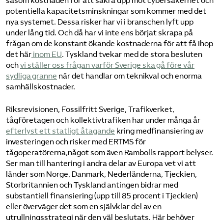
såsom kostnaden för att säkra upp mot cybersäkerhet och
potentiella kapacitetsminskningar som kommer med det
nya systemet. Dessa risker har vi i branschen lyft upp
under lång tid. Och då har vi inte ens börjat skrapa på
frågan om de konstant ökande kostnaderna för att få ihop
det här
inom EU
. Tyskland tvekar med de stora besluten
och
vi ställer oss frågan varför Sverige ska gå före vår
sydliga granne
när det handlar om teknikval och enorma
samhällskostnader.
Riksrevisionen, Fossilfritt Sverige, Trafikverket,
tågföretagen och kollektivtrafiken har under många år
efterlyst ett statligt åtagande
kring medfinansiering av
investeringen och risker med ERTMS för
tågoperatörerna,något som även Rambolls rapport belyser.
Ser man till hantering i andra delar av Europa vet vi att
länder som Norge, Danmark, Nederländerna, Tjeckien,
Storbritannien och Tyskland antingen bidrar med
substantiell finansiering (upp till 85 procent i Tjeckien)
eller överväger det som en självklar del av en
utrullningsstrategi när den väl beslutats. Här behöver