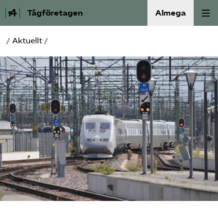
Tågföretagen
Almega
/
Aktuellt
/
Aktuellt
Reformagenda för järnvägen
Våra frågor
Aktiviteter
Om oss
Kontakt
Mina sidor (almega.se)