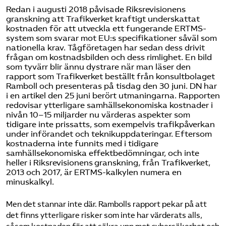
Redan i augusti 2018 påvisade
Riksrevisionens
granskning
att Trafikverket kraftigt underskattat
kostnaden för att utveckla ett fungerande ERTMS-
system som svarar mot EU:s specifikationer såväl som
nationella krav. Tågföretagen har sedan dess drivit
frågan om kostnadsbilden och dess rimlighet. En bild
som tyvärr blir ännu dystrare när man läser den
rapport som Trafikverket beställt från konsultbolaget
Ramboll och presenteras på tisdag den 30 juni.
DN har
i en artikel den 25 juni berört utmaningarna
. Rapporten
redovisar ytterligare samhällsekonomiska kostnader i
nivån 10–15 miljarder nu värderas aspekter som
tidigare inte prissatts, som exempelvis trafikpåverkan
under införandet och teknikuppdateringar. Eftersom
kostnaderna inte funnits med i tidigare
samhällsekonomiska effektbedömningar, och inte
heller i Riksrevisionens granskning, från Trafikverket,
2013 och 2017, är ERTMS-kalkylen numera en
minuskalkyl.
Men det stannar inte där. Rambolls rapport pekar på att
det finns ytterligare risker som inte har värderats alls,