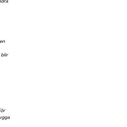
ndra
den
blir
för
bygga