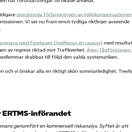
ken har förutsättningar till ökade andelar.
idigare
omnämnda förlängningen av miljökompensatione
issionen. Vi ser nu fram emot tydliga riktlinjer avseende
.
illsammans med företaget OneRepay en rapport
med resulta
en av regress riktad mot Trafikverket.
Även Tågföretagen
edlemmar drabbas till följd den valda systematiken.
 och vi önskar alla en riktigt skön sommarledighet. Trevli
ör ERTMS-införandet
mans genomfört en kommersiell riskanalys. Syftet är att