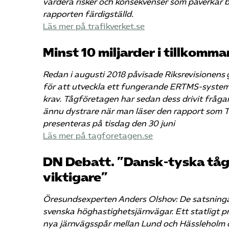
värdera risker och konsekvenser som påverkar
rapporten färdigställd.
Läs mer på trafikverket.se
Minst 10 miljarder i tillkom
Redan i augusti 2018 påvisade Riksrevisionens 
för att utveckla ett fungerande ERTMS-system 
krav. Tågföretagen har sedan dess drivit frågan
ännu dystrare när man läser den rapport som Tr
presenteras på tisdag den 30 juni
Läs mer på tagforetagen.se
DN Debatt. ”Dansk-tyska tåg
viktigare”
Öresundsexperten Anders Olshov: De satsning
svenska höghastighetsjärnvägar. Ett statligt p
nya järnvägsspår mellan Lund och Hässleholm o