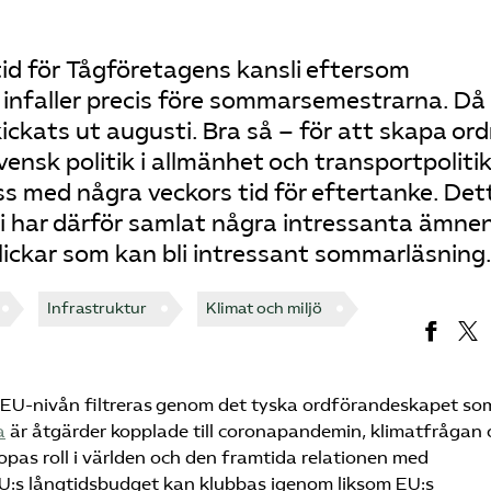
 tid för Tågföretagens kansli eftersom
 infaller precis före sommarsemestrarna. Då
kickats ut augusti. Bra så – för att skapa or
vensk politik i allmänhet och transportpolitik
ass med några veckors tid för eftertanke. Det
vi har därför samlat några intressanta ämnen
blickar som kan bli intressant sommarläsning.
Infrastruktur
Klimat och miljö
EU-nivån filtreras genom det tyska ordförandeskapet so
a
är åtgärder kopplade till coronapandemin, klimatfrågan 
ropas roll i världen och den framtida relationen med
 EU:s långtidsbudget kan klubbas igenom liksom EU:s