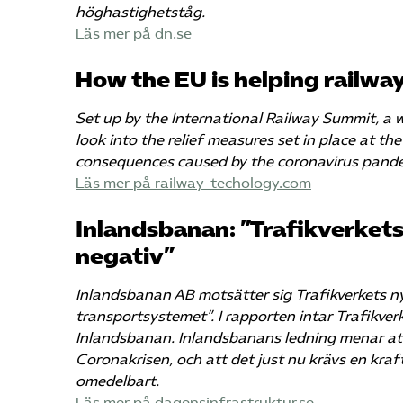
höghastighetståg.
Läs mer på dn.se
How the EU is helping railway
Set up by the International Railway Summit, a 
look into the relief measures set in place at t
consequences caused by the coronavirus pande
Läs mer på railway-techology.com
Inlandsbanan: ”Trafikverket
negativ”
Inlandsbanan AB motsätter sig Trafikverkets n
transportsystemet”. I rapporten intar Trafikver
Inlandsbanan. Inlandsbanans ledning menar att 
Coronakrisen, och att det just nu krävs en kr
omedelbart.
Läs mer på dagensinfrastruktur.se