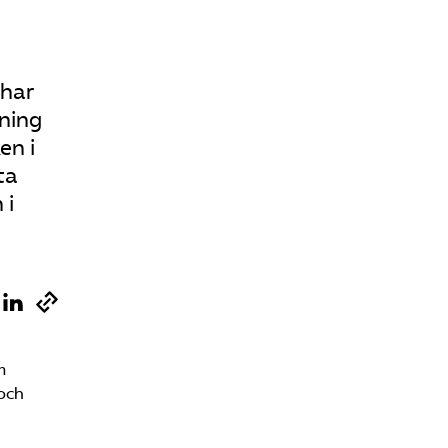
 har
dning
en i
ta
 i
m
och