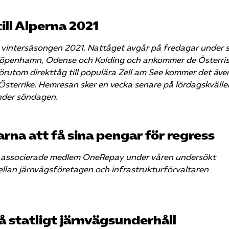
ill Alperna 2021
er vintersäsongen 2021. Nattåget avgår på fredagar under 
 Köpenhamn, Odense och Kolding och ankommer de Österri
rutom direkttåg till populära Zell am See kommer det äve
 i Österrike. Hemresan sker en vecka senare på lördagskvälle
nder söndagen.
na att få sina pengar för regress
år associerade medlem OneRepay under våren undersökt
ellan järnvägsföretagen och infrastrukturförvaltaren
 statligt järnvägsunderhåll