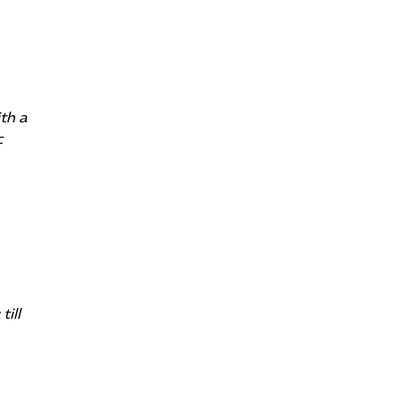
th a
c
till