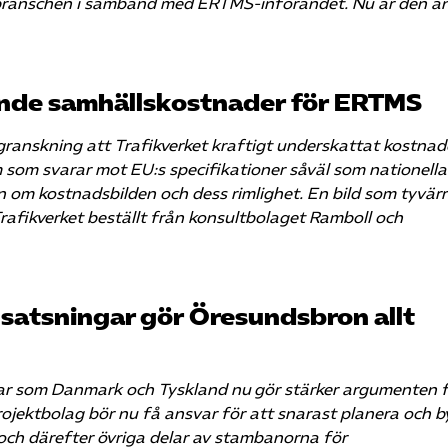
 branschen i samband med ERTMS-införandet. Nu är den a
mande samhällskostnader för ERTMS
granskning att Trafikverket kraftigt underskattat kostna
som svarar mot EU:s specifikationer såväl som nationella
 om kostnadsbilden och dess rimlighet. En bild som tyvärr 
afikverket beställt från konsultbolaget Ramboll och
satsningar gör Öresundsbron allt
ar som Danmark och Tyskland nu gör stärker argumenten 
rojektbolag bör nu få ansvar för att snarast planera och 
ch därefter övriga delar av stambanorna för