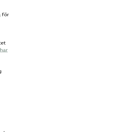
n
för
tet
 har
g