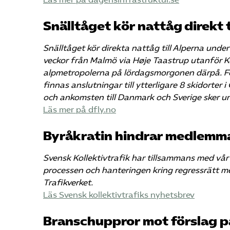
Snälltåget kör nattåg direkt t
Snälltåget kör direkta nattåg till Alperna und
veckor från Malmö via Høje Taastrup utanför
alpmetropolerna på lördagsmorgonen därpå. Fö
finnas anslutningar till ytterligare 8 skidorter
och ankomsten till Danmark och Sverige sker u
Läs mer på dfly.no
Byråkratin hindrar medlemmar
Svensk Kollektivtrafik har tillsammans med v
processen och hanteringen kring regressrätt m
Trafikverket.
Läs Svensk kollektivtrafiks nyhetsbrev
Branschuppror mot förslag på