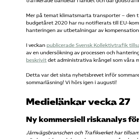
trafikerade bandelar i landet och där godstrafi
Mer på temat klimatsmarta transporter – den t
budgetåret 2020 har nu notifierats till EU-komm
hanteringen av utbetalningar av kompensation
I veckan
publicerade Svensk Kollektivtrafik t
av en undersökning av processen och hantering
beskrivit
det administrativa krångel som våra m
Detta var det sista nyhetsbrevet inför sommaren
sommarläsning! Vi hörs igen i augusti!
Medielänkar vecka 27
Ny kommersiell riskanalys f
Järnvägsbranschen och Trafikverket har tillsam