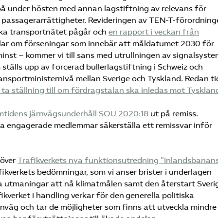
 på under hösten med annan lagstiftning av relevans för
r passagerarrättigheter. Revideringen av TEN-T-förordnin
ska transportnätet pågår och
en rapport i veckan från
lar om förseningar som innebär att måldatumet 2030 för
nst – kommer vi till sans med utrullningen av signalsyst
älls upp av forcerad bullerlagstiftning i Schweiz och
ransportministernivå mellan Sverige och Tyskland. Redan tid
a ställning till om fördragstalan ska inledas mot Tysklan
mtidens järnvägsunderhåll SOU 2020:18
ut på remiss.
 engagerade medlemmar säkerställa ett remissvar inför
 över
Trafikverkets nya funktionsutredning ”Inlandsbanan
rafikverkets bedömningar, som vi anser brister i underlagen
ra utmaningar att nå klimatmålen samt den återstart Sveri
ikverket i handling verkar för den generella politiska
rnväg och tar de möjligheter som finns att utveckla mindre