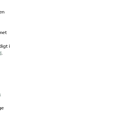
gen
emet
igt i
d
.
s
ge