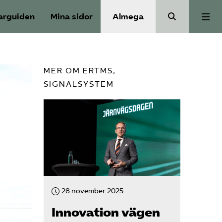
arguiden
Mina sidor
Almega
Aktuellt
MER OM ERTMS,
SIGNALSYSTEM
Reformagenda för järnvägen
Våra frågor
Aktiviteter
Om oss
28 november 2025
Innovation vägen