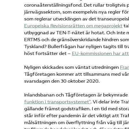
coronaåterställningsfond. Det rullar troligtvis
järnvägssektorn, som exempelvis nya regler fö
som reglerar utvecklingen av det transeuropei
Europeiska Revisionsrätten om megaprojekt
ta
utbyggnad av TEN-T-nätet är hotat. Och inte mi
ERTMS och de gränsöverskridande hindren som st
Tyskland? Bullerfrågan har nyligen tagits till t
höst fortsätter det –
EU-kommissionen har att t
Nyligen skickades som väntat utredningen
Fra
Tågföretagen kommer att tillsammans med våra
svarsdagen den 30 oktober 2020.
Inlandsbanan och Tågföretagen är bekymrade
funktion i transportsystemet”
. Vi delar inte T
gällande främst godstrafiken. I en tid med sto
står inför efter pandemin är det viktigt att Traf
målsättningen om överflyttning från väg till jä