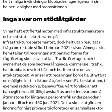
helt rimliga invändningar klubbades lagen igenom i sin
helhet i enlighet med propositionen.
Inga svar om stödåtgärder
Vi har haft ett flertal möten med infrastrukturministern
och med statssekreteraren på
Infrastrukturdepartementet, dock helt utan resultat i
fråga om riktade stöd. I februari 2021 krävde Almega i sin
hemställan till regeringen att banavgifterna för
tågföretag skulle avskaffas. Trafikföretagen, och i
synnerhet de som bedriver långväga kommersiell trafik,
har drabbats mycket hårt och burit en stor del av
intäktstappet. Vi anser att regeringen borde ha utnyttjat
de möjligheter till riktade åtgärder som EU beslutat om, till
exempel reduktion av banavgifter. Vårt förslag är att
banavgifterna tillfälligt avskaffas under innevarande år,
åtminstone för långväga persontrafik under perioden 1
januari till och med 30 juni 2021. Detta skulle utgöra en
lindring för hårt prövade tågföretag i en samhällssektor