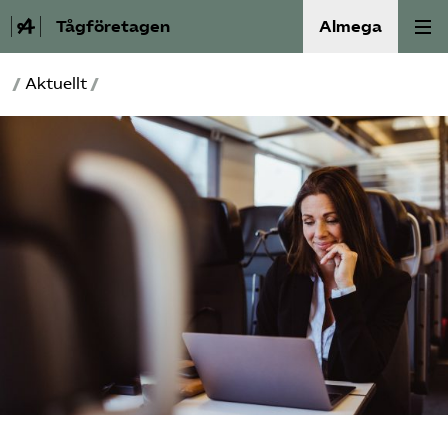
Tågföretagen
Almega
/
Aktuellt
/
Aktuellt
Reformagenda för järnvägen
Våra frågor
Aktiviteter
Om oss
Kontakt
Mina sidor (almega.se)