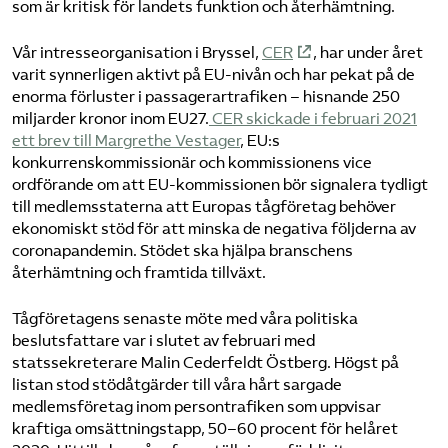
som är kritisk för landets funktion och återhämtning.
Vår intresseorganisation i Bryssel,
CER
, har under året
varit synnerligen aktivt på EU-nivån och har pekat på de
enorma förluster i passagerartrafiken – hisnande 250
miljarder kronor inom EU27.
CER skickade i februari 2021
ett brev till Margrethe Vestager
, EU:s
konkurrenskommissionär och kommissionens vice
ordförande om att EU-kommissionen bör signalera tydligt
till medlemsstaterna att Europas tågföretag behöver
ekonomiskt stöd för att minska de negativa följderna av
coronapandemin. Stödet ska hjälpa branschens
återhämtning och framtida tillväxt.
Tågföretagens senaste möte med våra politiska
beslutsfattare var i slutet av februari med
statssekreterare Malin Cederfeldt Östberg. Högst på
listan stod stödåtgärder till våra hårt sargade
medlemsföretag inom persontrafiken som uppvisar
kraftiga omsättningstapp, 50–60 procent för helåret