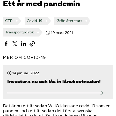
Ett år med pandemin
Bli medlem
CER
Covid-19
Grön återstart
Logga in på Arbetsgivarguiden
Transportpolitik
19 mars 2021
Sök på tagforetagen.se
MER OM COVID-19
14 januari 2022
Investera nu och lås in lånekostnaden!
Det är nu ett år sedan WHO klassade covid-19 som en
pandemi och ett år sedan det första svenska
dödsfallet blev känt. Smittspridningen i Sverige