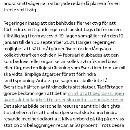
andra smittvågen och vi började redan då planera för en
tredje smittvåg.
Regeringen insåg att det behövdes fler verktyg för att
förhindra smittspridningen och beslut togs därför om en
tillfällig lag i form av covid-19-lagen som gäller från den 10
januari till den 30 september 2021. Här ges regeringen
möjlighet att sätt in åtgärder även för den långväga
kollektivtrafiken och den 14 februari klubbades att den
som bedriver eller organiserar kollektivtrafik med buss
eller tåg, med en linjesträckning som överstiger femton mil,
ska vidta lämpliga åtgärder för att förhindra
smittspridning. Antalet passagerare skulle inte få
överstiga hälften av färdmedlets sittplatser. Tågförtagen
gjorde bedömningen att det är
orimligt att begränsningen
av antalet belagda sittplatser ska omfatta obokade resor
.
Det saknas både personella resurser samt tid i de tighta
tidtabellerna för att ombordpersonal ska kunna hindra
resande med periodkort att kliva ombord på tåg på en viss
station om beläggningen redan är 50 procent. Trots dessa