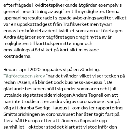
efterfrågade likviditetspåverkande åtgärder, exempelvis
generell nedsättning av avgifter till myndigheter. Denna
uppmaning resulterade i slopade avbokningsavgifter, vilket
var en uppskattad gest från Trafikverket men tyvärr
endast en bråkdel av den likviditet som rann ur företagen.
Andra åtgärder som tågföretagen dragit nytta av är
möjligheten till korttidspermitteringar och
omställningsstöd vilket på kort sikt minskade
kostnaderna.
Redan i april 2020 hoppades vi på en vändning.
Tågföretagen skrev
”när det vänder, vilket vi ser tecken på
redan i Asien, så blir det dock business-as-usual”. De
glädjande beskeden höll i sig under sommaren och i juli
uttalade sig statsepidemiologen Anders Tegnell om att
han inte trodde att en andra våg av coronaviruset var på
väg att drabba Sverige. I augusti kom dyster rapportering:
Smittspridningen av coronaviruset har åter tagit fart på
flera håll i Europa efter att länderna öppnade upp
samhället. I oktober stod det klart att vi stod inför den