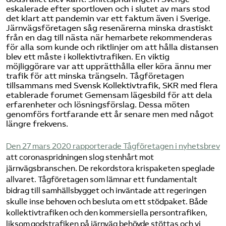
eskalerade efter sportloven och i slutet av mars stod
det klart att pandemin var ett faktum även i Sverige.
Järnvägsföretagen såg resenärerna minska drastiskt
från en dag till nästa när hemarbete rekommenderas
för alla som kunde och riktlinjer om att hålla distansen
blev ett måste i kollektivtrafiken. En viktig
möjliggörare var att upprätthålla eller köra ännu mer
trafik för att minska trängseln. Tågföretagen
tillsammans med Svensk Kollektivtrafik, SKR med flera
etablerade forumet Gemensam lägesbild för att dela
erfarenheter och lösningsförslag. Dessa möten
genomförs fortfarande ett år senare men med något
längre frekvens.
Den 27 mars 2020 rapporterade Tågföretagen i nyhetsbrev
att coronaspridningen slog stenhårt mot
järnvägsbranschen. De rekordstora krispaketen speglade
allvaret. Tågföretagen som lämnar ett fundamentalt
bidrag till samhällsbygget och inväntade att regeringen
skulle inse behoven och besluta om ett stödpaket. Både
kollektivtrafiken och den kommersiella persontrafiken,
liksom godstrafiken på järnväg behövde stöttas och vi