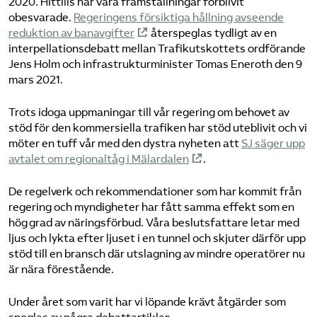
2020. Hittills har våra framställningar förblivit
obesvarade.
Regeringens försiktiga hållning avseende
reduktion av banavgifter
återspeglas tydligt av en
interpellationsdebatt mellan Trafikutskottets ordförande
Jens Holm och infrastrukturminister Tomas Eneroth den 9
mars 2021.
Trots idoga uppmaningar till vår regering om behovet av
stöd för den kommersiella trafiken har stöd uteblivit och vi
möter en tuff vår med den dystra nyheten att
SJ säger upp
avtalet om regionaltåg i Mälardalen
.
De regelverk och rekommendationer som har kommit från
regering och myndigheter har fått samma effekt som en
hög grad av näringsförbud. Våra beslutsfattare letar med
ljus och lykta efter ljuset i en tunnel och skjuter därför upp
stöd till en bransch där utslagning av mindre operatörer nu
är nära förestående.
Under året som varit har vi löpande krävt åtgärder som